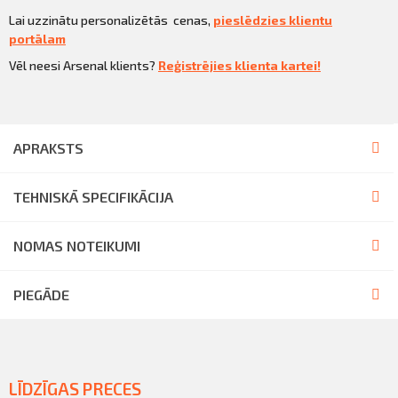
Lai uzzinātu personalizētās cenas,
pieslēdzies klientu
portālam
Vēl neesi Arsenal klients?
Reģistrējies klienta kartei!
APRAKSTS
TEHNISKĀ SPECIFIKĀCIJA
NOMAS NOTEIKUMI
PIEGĀDE
LĪDZĪGAS PRECES