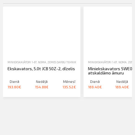
MINIEKSKAVĀTORI 1-6T
,
NOMA
,
ZEMES DARBU TEHNIKA-EKSKAVATORI, IEKRĀVĒJI, TRAKTORI
MINIEKSKAVĀTORI 1-6T
,
NOMA
,
ZEME
Ekskavators, 5.0t JCB 50Z-2, dīzelis
Miniekskavators SWE08
atskaldāmo āmuru
Dienā
Nedēļā
Mēnesī
Dienā
Nedēļā
193.60€
154.88€
135.52€
169.40€
169.40€