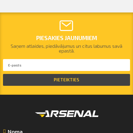
PIESAKIES JAUNUMIEM
Saņem atlaides, piedāvājumus un citus labumus savā
epastā.
PIETEIKTIES
Noma