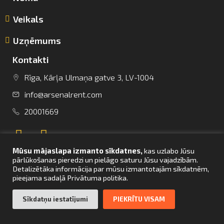
Veikals
Uzņēmums
Kontakti
info@arsenalrent.com
Rīga, Kārļa Ulmaņa gatve 3, LV-1004
info@arsenalrent.com
+37120001669
20001669
Lietuva
Latvija
Igaunija
Mūsu mājaslapa izmanto sīkdatnes,
kas uzlabo Jūsu
pārlūkošanas pieredzi un pielāgo saturu Jūsu vajadzībām.
Detalizētāka informācija par mūsu izmantotajām sīkdatnēm,
pieejama sadaļā Privātuma politika.
UZ SĀKUMU
Sīkdatņu iestatījumi
PIEKRĪTU VISAM
© Arsenal Tehnikas noma 2021. Visas tiesības aizsargātas. Mājaslapas
izstrāde –
bettrweb.com