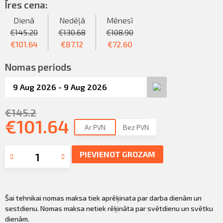
Sazināties
Īres cena:
KLIENTU PORTĀLS
Dienā
Nedēļā
Mēnesī
Iziet
€
145.20
€
130.68
€
108.90
KĻŪT PAR KLIENTU
€
101.64
€
87.12
€
72.60
Nomas periods
€
145.2
€
101.64
Ar PVN
Bez PVN
PIEVIENOT GROZAM
Šai tehnikai nomas maksa tiek aprēķinata par darba dienām un
sestdienu. Nomas maksa netiek rēķināta par svētdienu un svētku
dienām.