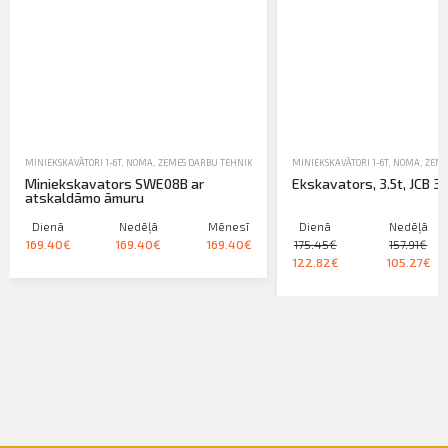
MINIEKSKAVĀTORI 1-6T
,
NOMA
,
ZEMES DARBU TEHNIKA-EKSKAVATORI, IEKRĀVĒJI, TRAKTORI
MINIEKSKAVĀTORI 1-6T
,
NOMA
,
ZEME
Miniekskavators SWE08B ar
Ekskavators, 3.5t, JCB 35
atskaldāmo āmuru
Dienā
Nedēļā
Mēnesī
Dienā
Nedēļā
169.40€
169.40€
169.40€
175.45€
157.91€
122.82€
105.27€