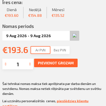
Sazināties
Īres cena:
KLIENTU PORTĀLS
Dienā
Nedēļā
Mēnesī
Iziet
€
193.60
€
154.88
€
135.52
KĻŪT PAR KLIENTU
Nomas periods
€
193.6
Ar PVN
Bez PVN
PIEVIENOT GROZAM
Šai tehnikai nomas maksa tiek aprēķinata par darba dienām un
sestdienu. Nomas maksa netiek rēķināta par svētdienu un svētku
dienām.
Lai uzzinātu personalizētās cenas,
pieslēdzies klientu
portālam