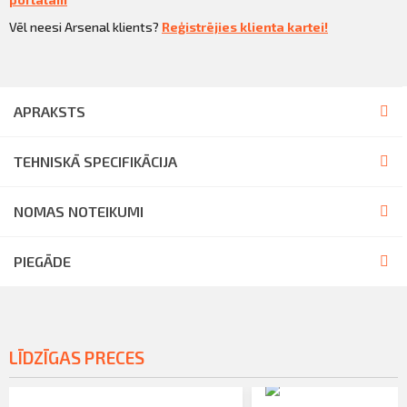
Vēl neesi Arsenal klients?
Reģistrējies klienta kartei!
APRAKSTS
TEHNISKĀ SPECIFIKĀCIJA
NOMAS NOTEIKUMI
PIEGĀDE
LĪDZĪGAS PRECES