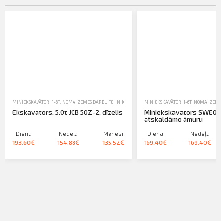
MINIEKSKAVĀTORI 1-6T
,
NOMA
,
ZEMES DARBU TEHNIKA-EKSKAVATORI, IEKRĀVĒJI, TRAKTORI
MINIEKSKAVĀTORI 1-6T
,
NOMA
,
ZEME
Ekskavators, 5.0t JCB 50Z-2, dīzelis
Miniekskavators SWE08
atskaldāmo āmuru
Dienā
Nedēļā
Mēnesī
Dienā
Nedēļā
193.60€
154.88€
135.52€
169.40€
169.40€