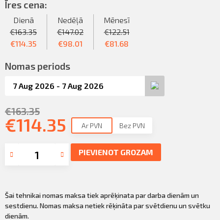
Sazināties
Īres cena:
KLIENTU PORTĀLS
Dienā
Nedēļā
Mēnesī
Iziet
€
163.35
€
147.02
€
122.51
KĻŪT PAR KLIENTU
€
114.35
€
98.01
€
81.68
Nomas periods
€
163.35
€
114.35
Ar PVN
Bez PVN
PIEVIENOT GROZAM
Šai tehnikai nomas maksa tiek aprēķinata par darba dienām un
sestdienu. Nomas maksa netiek rēķināta par svētdienu un svētku
dienām.