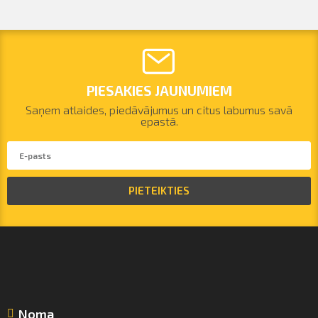
PIESAKIES JAUNUMIEM
Saņem atlaides, piedāvājumus un citus labumus savā
epastā.
PIETEIKTIES
Noma