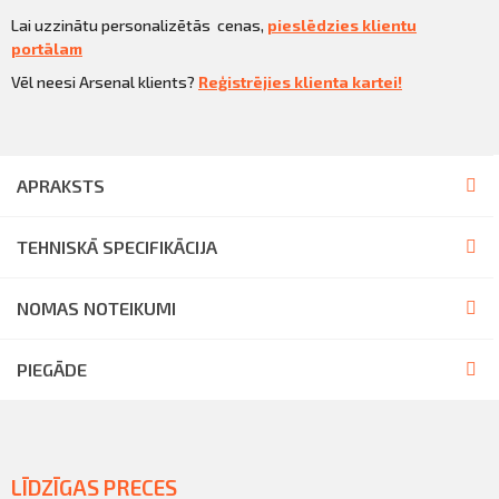
Lai uzzinātu personalizētās cenas,
pieslēdzies klientu
portālam
Vēl neesi Arsenal klients?
Reģistrējies klienta kartei!
APRAKSTS
TEHNISKĀ SPECIFIKĀCIJA
NOMAS NOTEIKUMI
PIEGĀDE
LĪDZĪGAS PRECES