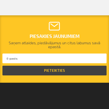
PIESAKIES JAUNUMIEM
Saņem atlaides, piedāvājumus un citus labumus savā
epastā.
PIETEIKTIES