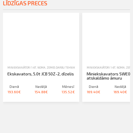
LĪDZĪGAS PRECES
MINIEKSKAVĀTORI 1-6T
,
NOMA
,
ZEMES DARBU TEHNIKA-EKSKAVATORI, IEKRĀVĒJI, TRAKTORI
MINIEKSKAVĀTORI 1-6T
,
NOMA
,
ZEME
Ekskavators, 5.0t JCB 50Z-2, dīzelis
Miniekskavators SWE08
atskaldāmo āmuru
Dienā
Nedēļā
Mēnesī
Dienā
Nedēļā
193.60€
154.88€
135.52€
169.40€
169.40€