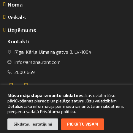
Noma
Veikals
Uzņēmums
Kontakti
info@arsenalrent.com
Rīga, Kārļa Ulmaņa gatve 3, LV-1004
info@arsenalrent.com
+37120001669
20001669
Lietuva
Latvija
Igaunija
Mūsu mājaslapa izmanto sīkdatnes,
kas uzlabo Jūsu
pārlūkošanas pieredzi un pielāgo saturu Jūsu vajadzībām.
Detalizētāka informācija par mūsu izmantotajām sīkdatnēm,
pieejama sadaļā Privātuma politika.
UZ SĀKUMU
Sīkdatņu iestatījumi
PIEKRĪTU VISAM
© Arsenal Tehnikas noma 2021. Visas tiesības aizsargātas. Mājaslapas
izstrāde –
bettrweb.com