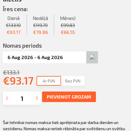
Sazināties
KLIENTU PORTĀLS
Īres cena:
Iziet
Dienā
Nedēļā
Mēnesī
KĻŪT PAR KLIENTU
€
133.10
€
119.79
€
99.83
€
93.17
€
79.86
€
66.55
Nomas periods
€
133.1
€
93.17
Ar PVN
Bez PVN
PIEVIENOT GROZAM
Šai tehnikai nomas maksa tiek aprēķinata par darba dienām un
sestdienu. Nomas maksa netiek rēķināta par svētdienu un svētku