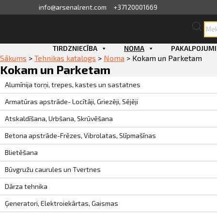
info@arsenalrent.com
+37120001669
Pro
sea
skats
Skip
TIRDZNIECĪBA
NOMA
PAKALPOJUMI
to
Sākums
>
Tehnikas katalogs
>
Noma
>
Kokam un Parketam
content
fila informācija
Kokam un Parketam
Alumīnija torņi, trepes, kastes un sastatnes
ini, pavadzīmes
Armatūras apstrāde- Locītāji, Griezēji, Sējēji
sājumu saraksts
Atskaldīšana, Urbšana, Skrūvēšana
Betona apstrāde-Frēzes, Vibrolatas, Slīpmašīnas
ijas, piedāvājumi
Blietēšana
ījumi
Būvgružu caurules un Tvertnes
Dārza tehnika
erves daļu pasūtīšana
Ģeneratori, Elektroiekārtas, Gaismas