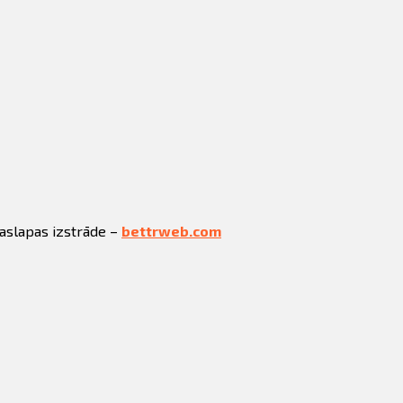
jaslapas izstrāde –
bettrweb.com