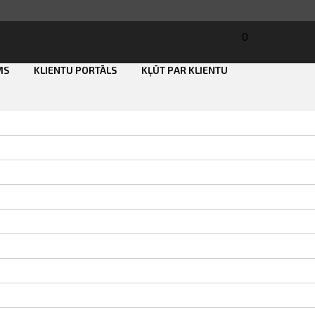
0
MS
KLIENTU PORTĀLS
KĻŪT PAR KLIENTU
Smart ID
eParaksts
eParaksts mobile