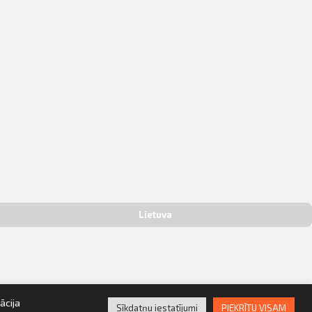
Lietuva
ācija
Sīkdatņu iestatījumi
PIEKRĪTU VISAM