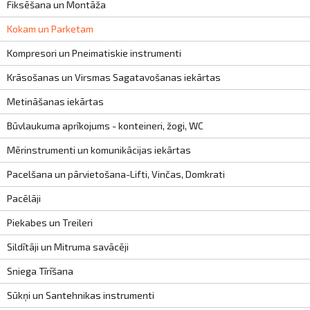
ināties
Fiksēšana un Montāža
Kokam un Parketam
t
Kompresori un Pneimatiskie instrumenti
Krāsošanas un Virsmas Sagatavošanas iekārtas
Metināšanas iekārtas
Būvlaukuma aprīkojums - konteineri, žogi, WC
Mērinstrumenti un komunikācijas iekārtas
Pacelšana un pārvietošana-Lifti, Vinčas, Domkrati
Pacēlāji
Piekabes un Treileri
Sildītāji un Mitruma savācēji
Sniega Tīrīšana
Sūkņi un Santehnikas instrumenti