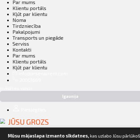
Par mums
Klientu portāls
Kļūt par klientu
Noma
Tirdzniecība
Pakalpojumi
Transports un piegāde
Serviss
Kontakti
Par mums
Klientu portāls
Kļūt par klientu
info@arsenalrent.com
20001669
Izvēlēties valsti:
Igaunija
Pieslēgties
JŪSU GROZS
Mūsu mājaslapa izmanto sīkdatnes,
kas uzlabo Jūsu pārlūkoš