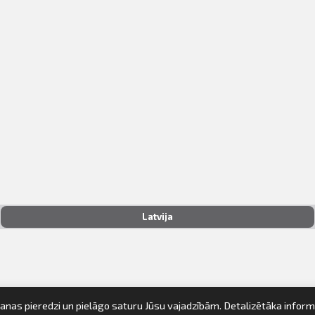
Latvija
anas pieredzi un pielāgo saturu Jūsu vajadzībām. Detalizētāka inform