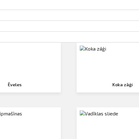
Ēveles
Koka zāģi