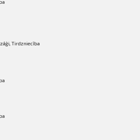
ba
 zāģi
,
Tirdzniecība
ba
ba