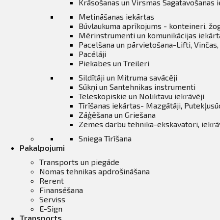
Krāsošanas un Virsmas Sagatavošanas i
Metināšanas iekārtas
Būvlaukuma aprīkojums - konteineri, žo
Mērinstrumenti un komunikācijas iekārt
Pacelšana un pārvietošana-Lifti, Vinčas
Pacēlāji
Piekabes un Treileri
Sildītāji un Mitruma savācēji
Sūkņi un Santehnikas instrumenti
Teleskopiskie un Noliktavu iekrāvēji
Tīrīšanas iekārtas- Mazgātāji, Putekļusū
Zāģēšana un Griešana
Zemes darbu tehnika-ekskavatori, iekrāvē
Sniega Tīrīšana
Pakalpojumi
Transports un piegāde
Nomas tehnikas apdrošināšana
Rerent
Finansēšana
Serviss
E-Sign
Transports