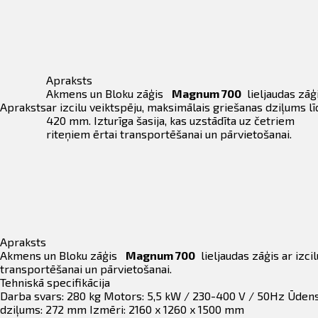
400V
daudzums
Apraksts
Akmens un Bloku zāģis
Magnum 700
lieljaudas zāģ
Apraksts
ar izcilu veiktspēju, maksimālais griešanas dziļums lī
420 mm. Izturīga šasija, kas uzstādīta uz četriem
riteņiem ērtai transportēšanai un pārvietošanai.
Apraksts
Akmens un Bloku zāģis
Magnum 700
lieljaudas zāģis ar izci
transportēšanai un pārvietošanai.
Tehniskā specifikācija
Darba svars: 280 kg Motors: 5,5 kW / 230-400 V / 50Hz Ūden
dziļums: 272 mm Izmēri: 2160 x 1260 x 1500 mm