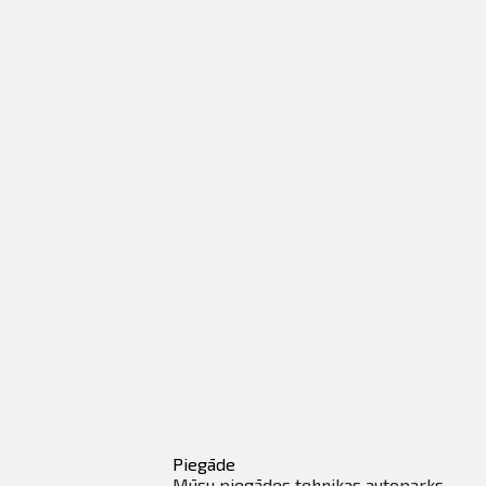
Piegāde
Mūsu piegādes tehnikas autoparks