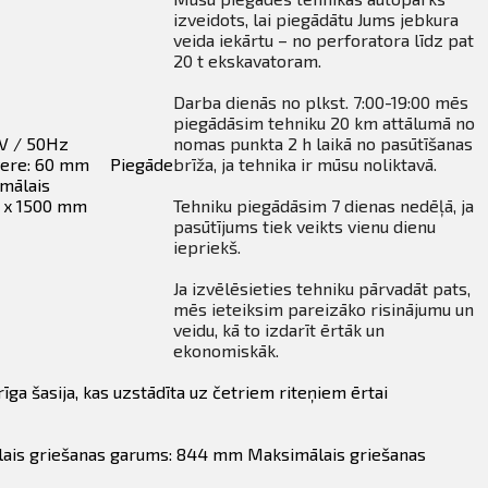
izveidots, lai piegādātu Jums jebkura
veida iekārtu – no perforatora līdz pat
20 t ekskavatoram.
Darba dienās no plkst. 7:00-19:00 mēs
piegādāsim tehniku 20 km attālumā no
 V / 50Hz
nomas punkta 2 h laikā no pasūtīšanas
vere: 60 mm
Piegāde
brīža, ja tehnika ir mūsu noliktavā.
mālais
0 x 1500 mm
Tehniku piegādāsim 7 dienas nedēļā, ja
pasūtījums tiek veikts vienu dienu
iepriekš.
Ja izvēlēsieties tehniku pārvadāt pats,
mēs ieteiksim pareizāko risinājumu un
veidu, kā to izdarīt ērtāk un
ekonomiskāk.
īga šasija, kas uzstādīta uz četriem riteņiem ērtai
ālais griešanas garums: 844 mm Maksimālais griešanas