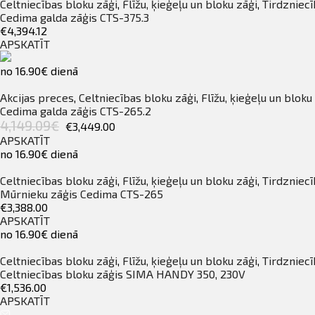
Celtniecības bloku zāģi
,
Flīžu, ķieģeļu un bloku zāģi
,
Tirdzniecī
Cedima galda zāģis CTS-375.3
€4,394.12
APSKATĪT
no 16.90€ dienā
Akcijas preces
,
Celtniecības bloku zāģi
,
Flīžu, ķieģeļu un bloku
Cedima galda zāģis CTS-265.2
4,149.09€
€3,449.00
APSKATĪT
no 16.90€ dienā
Celtniecības bloku zāģi
,
Flīžu, ķieģeļu un bloku zāģi
,
Tirdzniecī
Mūrnieku zāģis Cedima CTS-265
€3,388.00
APSKATĪT
no 16.90€ dienā
Celtniecības bloku zāģi
,
Flīžu, ķieģeļu un bloku zāģi
,
Tirdzniecī
Celtniecības bloku zāģis SIMA HANDY 350, 230V
€1,536.00
APSKATĪT