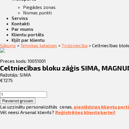
Piegādes zonas
Nomas punkti
Serviss
Kontakti
Par mums
Klientu portāls
Kļūt par klientu
Sākums
>
Tehnikas katalogs
>
Tirdzniecība
>
Celtniecības blo
Preces kods: 10051001
Celtniecības bloku zāģis SIMA, MAGNU
Ražotājs:
SIMA
€
7275
Celtniecības
bloku
Pievienot grozam
zāģis
Lai uzzinātu personalizētās cenas,
pieslēdzies klientu port
SIMA,
Vēl neesi Arsenal klients?
Reģistrējies klienta kartei!
MAGNUM
700
L,