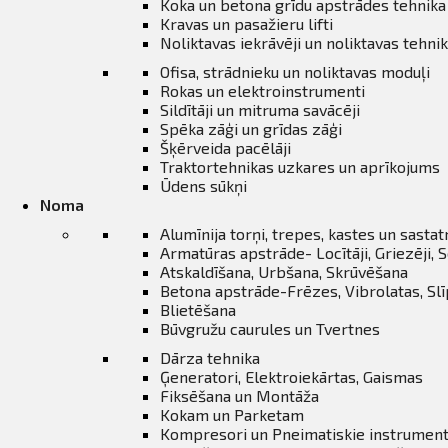
ināties
Koka un betona grīdu apstrādes tehnika
Kravas un pasažieru lifti
Noliktavas iekrāvēji un noliktavas tehni
t
Ofisa, strādnieku un noliktavas moduļi
Rokas un elektroinstrumenti
Sildītāji un mitruma savācēji
Spēka zāģi un grīdas zāģi
Šķērveida pacēlāji
Traktortehnikas uzkares un aprīkojums
Ūdens sūkņi
Noma
Alumīnija torņi, trepes, kastes un sasta
Armatūras apstrāde- Locītāji, Griezēji, S
Atskaldīšana, Urbšana, Skrūvēšana
Betona apstrāde-Frēzes, Vibrolatas, Sl
Blietēšana
Būvgružu caurules un Tvertnes
Dārza tehnika
Ģeneratori, Elektroiekārtas, Gaismas
Fiksēšana un Montāža
Kokam un Parketam
Kompresori un Pneimatiskie instrument