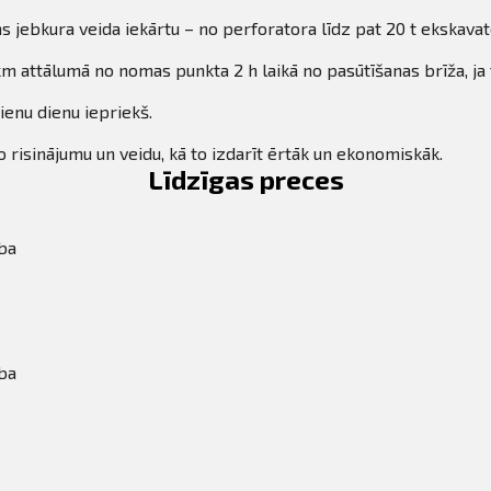
s jebkura veida iekārtu – no perforatora līdz pat 20 t ekskava
m attālumā no nomas punkta 2 h laikā no pasūtīšanas brīža, ja 
ienu dienu iepriekš.
 risinājumu un veidu, kā to izdarīt ērtāk un ekonomiskāk.
Līdzīgas preces
ba
ba