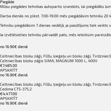
Piegāde
Mūsu piegādes tehnikas autoparks izveidots, lai piegādātu Jum
Darba dienās no plkst. 7:00-19:00 mēs piegādāsim tehniku 20 k
Tehniku piegādāsim 7 dienas nedēļā, ja pasūtījums tiek veikts v
Ja izvēlēsieties tehniku pārvadāt pats, mēs ieteiksim pareizāko
no 16.90€ dienā
Celtniecības bloku zāģi
,
Flīžu, ķieģeļu un bloku zāģi
,
Tirdzniecī
Celtniecības bloku zāģis SIMA, MAGNUM 1000 L, 400V
€7,485.00
APSKATĪT
no 16.90€ dienā
Celtniecības bloku zāģi
,
Flīžu, ķieģeļu un bloku zāģi
,
Tirdzniecī
Cedima CTS-375.2
€4,477.00
APSKATĪT
no 16.90€ dienā