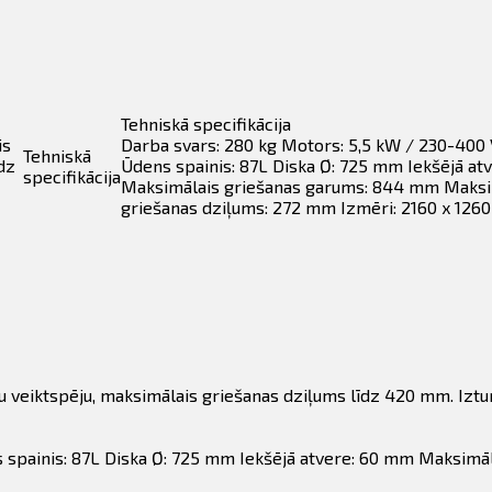
Tehniskā specifikācija
is
Darba svars: 280 kg Motors: 5,5 kW / 230-400
Tehniskā
dz
Ūdens spainis: 87L Diska Ø: 725 mm Iekšējā at
specifikācija
Maksimālais griešanas garums: 844 mm Maksi
griešanas dziļums: 272 mm Izmēri: 2160 x 126
lu veiktspēju, maksimālais griešanas dziļums līdz 420 mm. Iztur
s spainis: 87L Diska Ø: 725 mm Iekšējā atvere: 60 mm Maksim