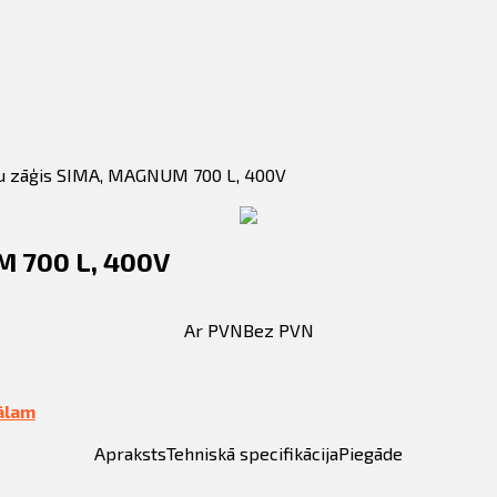
ku zāģis SIMA, MAGNUM 700 L, 400V
M 700 L, 400V
Ar PVN
Bez PVN
ālam
Apraksts
Tehniskā specifikācija
Piegāde