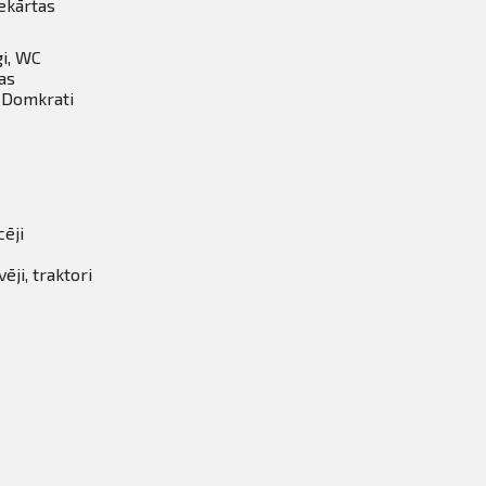
ekārtas
gi, WC
as
, Domkrati
cēji
ji, traktori