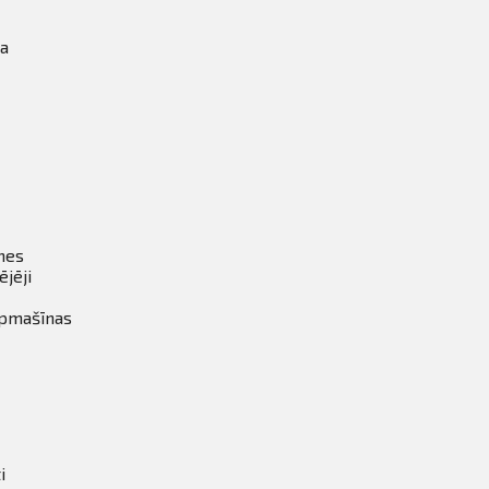
ka
tnes
ējēji
īpmašīnas
i