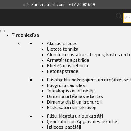
info@arsenalrent.com
+37120001669
Pro
sea
skats
Skip
to
Tirdzniecība
content
fila informācija
Akcijas preces
Lietota tehnika
Alumīnija sastatnes, trepes, kastes un t
ini, pavadzīmes
Armatūras apstrāde
Blietēšanas tehnika
sājumu saraksts
Betonapstrāde
Būvobjektu nožogojums un drošības si
Būvgružu caurules
ijas, piedāvājumi
Teleskopiskie iekrāvēji
Dimanta urbšanas iekārtas
ījumi
Dimanta diski un kroņurbji
Ekskavatori un iekrāvēji
Flīžu, ķieģeļu un bloku zāģi
erves daļu pasūtīšana
Ģeneratori un Apgaismes iekārtas
Izlieces pacēlāji