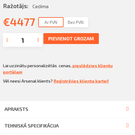
Sazināties
Ražotājs:
Cedima
KLIENTU PORTĀLS
Iziet
€
4477
Ar PVN
Bez PVN
KĻŪT PAR KLIENTU
PIEVIENOT GROZAM
Lai uzzinātu personalizētās cenas,
pieslēdzies klientu
portālam
Vēl neesi Arsenal klients?
Reģistrējies klienta kartei!
APRAKSTS
TEHNISKĀ SPECIFIKĀCIJA