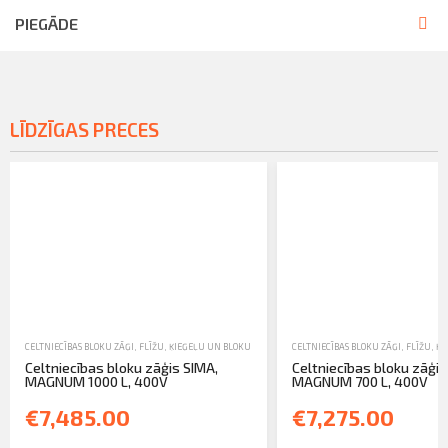
PIEGĀDE
LĪDZĪGAS PRECES
CELTNIECĪBAS BLOKU ZĀĢI
,
FLĪŽU, ĶIEĢEĻU UN BLOKU ZĀĢI
,
TIRDZNIECĪBA
CELTNIECĪBAS BLOKU ZĀĢI
,
FLĪŽU, Ķ
Celtniecības bloku zāģis SIMA,
Celtniecības bloku zāģis
MAGNUM 1000 L, 400V
MAGNUM 700 L, 400V
€7,485.00
€7,275.00