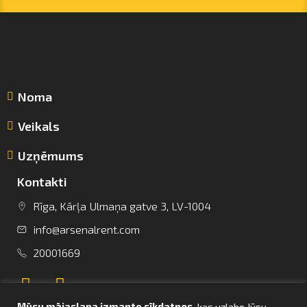
Noma
Veikals
Uzņēmums
Kontakti
Rīga, Kārļa Ulmaņa gatve 3, LV-1004
info@arsenalrent.com
info@arsenalrent.com
20001669
+37120001669
Mūsu mājaslapa izmanto sīkdatnes,
kas uzlabo Jūsu