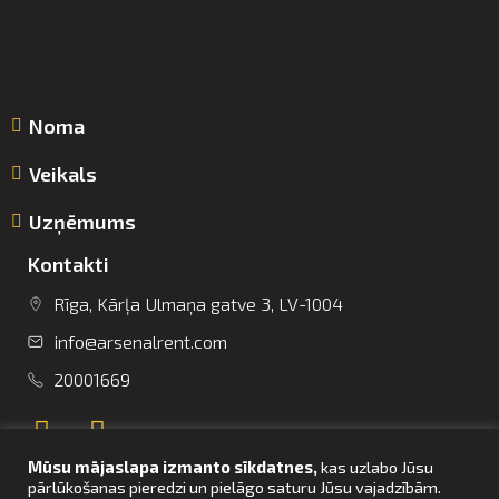
Noma
Veikals
Uzņēmums
Kontakti
Rīga, Kārļa Ulmaņa gatve 3, LV-1004
info@arsenalrent.com
info@arsenalrent.com
20001669
+37120001669
Mūsu mājaslapa izmanto sīkdatnes,
kas uzlabo Jūsu
Lietuva
Latvija
Igaunija
pārlūkošanas pieredzi un pielāgo saturu Jūsu vajadzībām.