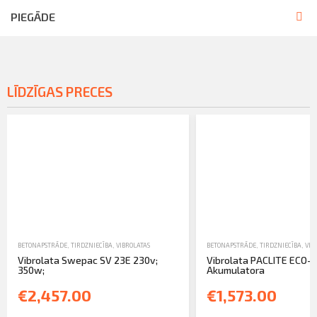
PIEGĀDE
LĪDZĪGAS PRECES
BETONAPSTRĀDE
,
TIRDZNIECĪBA
,
VIBROLATAS
BETONAPSTRĀDE
,
TIRDZNIECĪBA
,
VIB
Vibrolata Swepac SV 23E 230v;
Vibrolata PACLITE ECO-S
350w;
Akumulatora
€2,457.00
€1,573.00