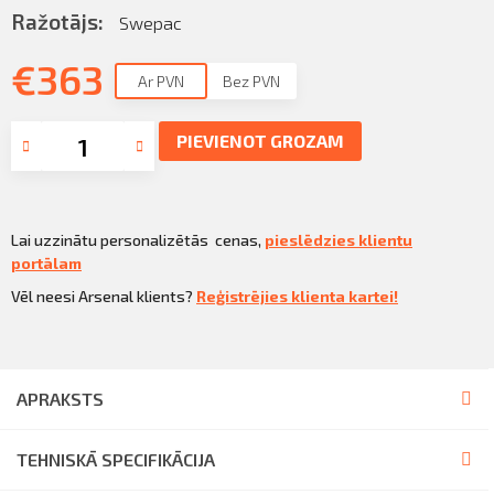
Sazināties
Ražotājs:
Swepac
KLIENTU PORTĀLS
Iziet
€
363
Ar PVN
Bez PVN
KĻŪT PAR KLIENTU
PIEVIENOT GROZAM
Lai uzzinātu personalizētās cenas,
pieslēdzies klientu
portālam
Vēl neesi Arsenal klients?
Reģistrējies klienta kartei!
APRAKSTS
TEHNISKĀ SPECIFIKĀCIJA