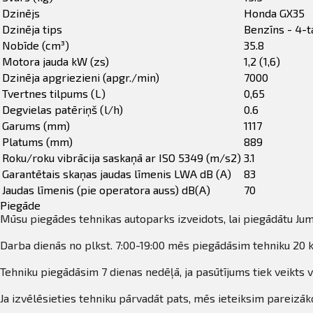
Dzinējs
Honda GX35
Dzinēja tips
Benzīns - 4-t
Nobīde (cm³)
35.8
Motora jauda kW (zs)
1,2 (1,6)
Dzinēja apgriezieni (apgr./min)
7000
Tvertnes tilpums (L)
0,65
Degvielas patēriņš (l/h)
0.6
Garums (mm)
1117
Platums (mm)
889
Roku/roku vibrācija saskaņā ar ISO 5349 (m/s2)
3.1
Garantētais skaņas jaudas līmenis LWA dB (A)
83
Jaudas līmenis (pie operatora auss) dB(A)
70
Piegāde
Mūsu piegādes tehnikas autoparks izveidots, lai piegādātu Jum
Darba dienās no plkst. 7:00-19:00 mēs piegādāsim tehniku 20 k
Tehniku piegādāsim 7 dienas nedēļā, ja pasūtījums tiek veikts v
Ja izvēlēsieties tehniku pārvadāt pats, mēs ieteiksim pareizāko