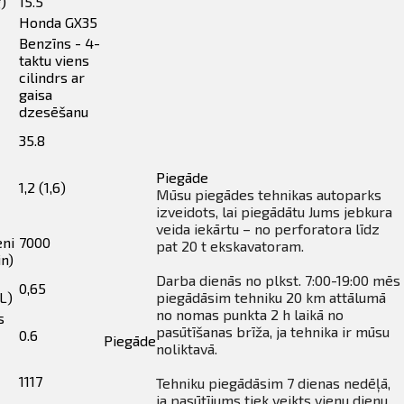
)
15.5
Honda GX35
Benzīns - 4-
taktu viens
cilindrs ar
gaisa
dzesēšanu
35.8
Piegāde
1,2 (1,6)
Mūsu piegādes tehnikas autoparks
izveidots, lai piegādātu Jums jebkura
veida iekārtu – no perforatora līdz
eni
7000
pat 20 t ekskavatoram.
in)
Darba dienās no plkst. 7:00-19:00 mēs
0,65
L)
piegādāsim tehniku 20 km attālumā
no nomas punkta 2 h laikā no
s
pasūtīšanas brīža, ja tehnika ir mūsu
0.6
Piegāde
noliktavā.
1117
Tehniku piegādāsim 7 dienas nedēļā,
ja pasūtījums tiek veikts vienu dienu