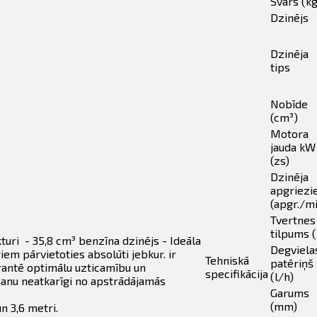
Svars (kg
Dzinējs
Dzinēja
tips
Nobīde
(cm³)
Motora
jauda kW
(zs)
Dzinēja
apgriezi
(apgr./m
Tvertnes
tilpums (
uri - 35,8 cm³ benzīna dzinējs - Ideāla
Degviela
iem pārvietoties absolūti jebkur. ir
Tehniskā
patēriņš
 garantē optimālu uzticamību un
specifikācija
(l/h)
āšanu neatkarīgi no apstrādājamās
Garums
(mm)
n 3,6 metri.