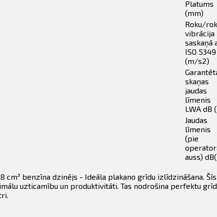
Platums
(mm)
Roku/ro
vibrācija
saskaņā 
ISO 5349
(m/s2)
Garantēt
skaņas
jaudas
līmenis
LWA dB (
Jaudas
līmenis
(pie
operator
auss) dB
cm³ benzīna dzinējs - Ideāla plakano grīdu izlīdzināšana. Šīs i
 optimālu uzticamību un produktivitāti. Tas nodrošina perfektu g
ri.