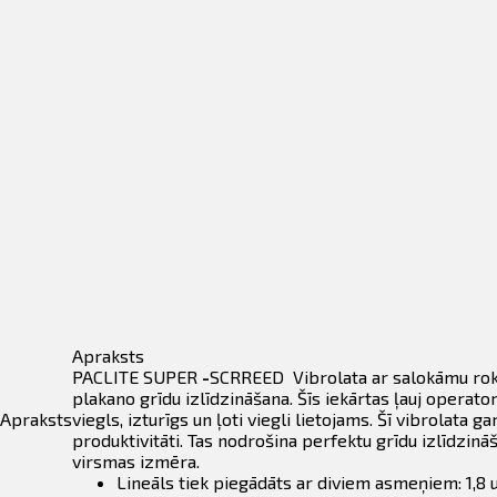
daudzums
Apraksts
PACLITE SUPER
-
SCRREED Vibrolata ar salokāmu rokt
plakano grīdu izlīdzināšana. Šīs iekārtas ļauj operator
Apraksts
viegls, izturīgs un ļoti viegli lietojams. Šī vibrolata
produktivitāti. Tas nodrošina perfektu grīdu izlīdzin
virsmas izmēra.
Lineāls tiek piegādāts ar diviem asmeņiem: 1,8 u