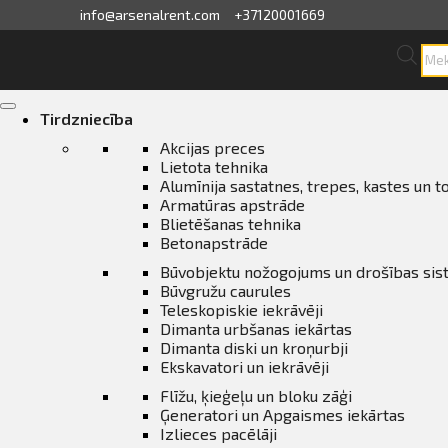
info@arsenalrent.com
+37120001669
Pro
sea
skats
Skip
to
Tirdzniecība
content
fila informācija
Akcijas preces
Lietota tehnika
Alumīnija sastatnes, trepes, kastes un t
ini, pavadzīmes
Armatūras apstrāde
Blietēšanas tehnika
sājumu saraksts
Betonapstrāde
Būvobjektu nožogojums un drošības si
Būvgružu caurules
ijas, piedāvājumi
Teleskopiskie iekrāvēji
Dimanta urbšanas iekārtas
ījumi
Dimanta diski un kroņurbji
Ekskavatori un iekrāvēji
Flīžu, ķieģeļu un bloku zāģi
erves daļu pasūtīšana
Ģeneratori un Apgaismes iekārtas
Izlieces pacēlāji