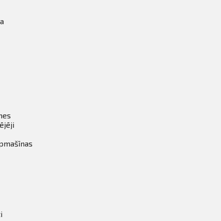
ka
tnes
ējēji
īpmašīnas
i