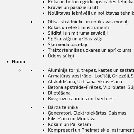
ināties
Koka un betona grīdu apstrādes tehnika
Kravas un pasažieru lifti
Noliktavas iekrāvēji un noliktavas tehni
t
Ofisa, strādnieku un noliktavas moduļi
Rokas un elektroinstrumenti
Sildītāji un mitruma savācēji
Spēka zāģi un grīdas zāģi
Šķērveida pacēlāji
Traktortehnikas uzkares un aprīkojums
Ūdens sūkņi
Noma
Alumīnija torņi, trepes, kastes un sasta
Armatūras apstrāde- Locītāji, Griezēji, S
Atskaldīšana, Urbšana, Skrūvēšana
Betona apstrāde-Frēzes, Vibrolatas, Sl
Blietēšana
Būvgružu caurules un Tvertnes
Dārza tehnika
Ģeneratori, Elektroiekārtas, Gaismas
Fiksēšana un Montāža
Kokam un Parketam
Kompresori un Pneimatiskie instrument