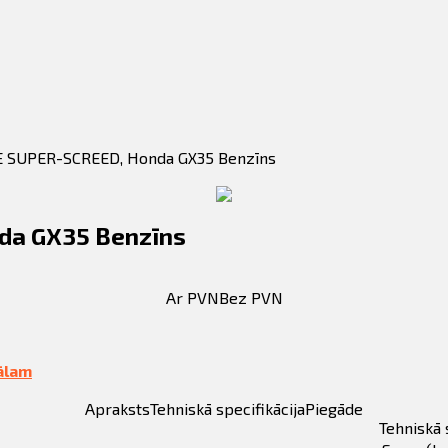
TE SUPER-SCREED, Honda GX35 Benzīns
da GX35 Benzīns
Ar PVN
Bez PVN
ālam
Apraksts
Tehniskā specifikācija
Piegāde
Tehniskā 