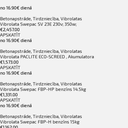
no 16.90€ dienā
Betonapstrāde
,
Tirdzniecība
,
Vibrolatas
Vibrolata Swepac SV 23E 230v; 350w;
€2,457.00
APSKATĪT
no 16.90€ dienā
Betonapstrāde
,
Tirdzniecība
,
Vibrolatas
Vibrolata PACLITE ECO-SCREED , Akumulatora
€1,573.00
APSKATĪT
no 16.90€ dienā
Betonapstrāde
,
Tirdzniecība
,
Vibrolatas
Vibrolata Swepac FBP-HP benzīns 14.5kg
€1,331.00
APSKATĪT
no 16.90€ dienā
Betonapstrāde
,
Tirdzniecība
,
Vibrolatas
Vibrolata Swepac FBP-H benzīns 15kg
€1,162.00