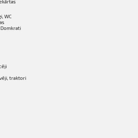
ekārtas
gi, WC
as
, Domkrati
cēji
ji, traktori