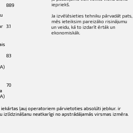
iepriekš.
889
ku
Ja izvēlēsieties tehniku pārvadāt pats,
mēs ieteiksim pareizāko risinājumu
ar
3.1
un veidu, kā to izdarīt ērtāk un
ekonomiskāk.
ais
83
A)
70
a
(A)
ekārtas ļauj operatoriem pārvietoties absolūti jebkur. ir
rīdu izlīdzināšanu neatkarīgi no apstrādājamās virsmas izmēra.