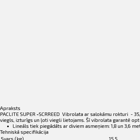
Apraksts
PACLITE SUPER
-
SCRREED Vibrolata ar salokāmu rokturi - 35,8 
viegls, izturīgs un ļoti viegli lietojams. Šī vibrolata garantē
Lineāls tiek piegādāts ar diviem asmeņiem: 1,8 un 3,6 met
Tehniskā specifikācija
Svars (kg)
15.5