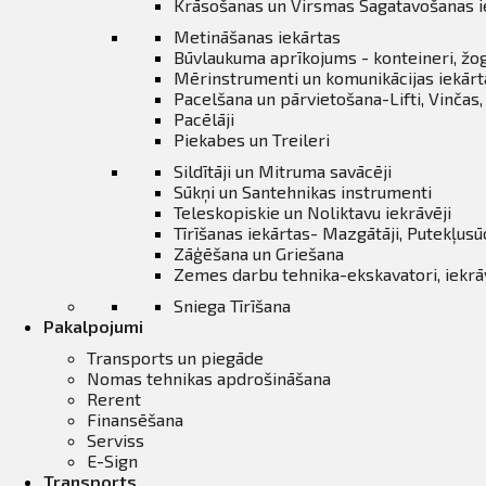
Krāsošanas un Virsmas Sagatavošanas i
Metināšanas iekārtas
Būvlaukuma aprīkojums - konteineri, žo
Mērinstrumenti un komunikācijas iekārt
Pacelšana un pārvietošana-Lifti, Vinčas
Pacēlāji
Piekabes un Treileri
Sildītāji un Mitruma savācēji
Sūkņi un Santehnikas instrumenti
Teleskopiskie un Noliktavu iekrāvēji
Tīrīšanas iekārtas- Mazgātāji, Putekļusū
Zāģēšana un Griešana
Zemes darbu tehnika-ekskavatori, iekrāvē
Sniega Tīrīšana
Pakalpojumi
Transports un piegāde
Nomas tehnikas apdrošināšana
Rerent
Finansēšana
Serviss
E-Sign
Transports