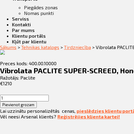
Piegādes zonas
Nomas punkti
Serviss
Kontakti
Par mums
Klientu portāls
Kļūt par klientu
Sākums
>
Tehnikas katalogs
>
Tirdzniecība
>
Vibrolata PACLI
Preces kods: 400.00.10000
Vibrolata PACLITE SUPER-SCREED, Hon
Ražotājs:
Paclite
€
1210
Vibrolata
PACLITE
Pievienot grozam
SUPER-
Lai uzzinātu personalizētās cenas,
pieslēdzies klientu port
SCREED,
Vēl neesi Arsenal klients?
Reģistrējies klienta kartei!
Honda
GX35
Benzīns