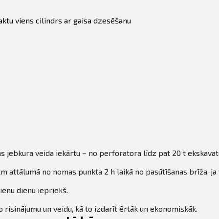
aktu viens cilindrs ar gaisa dzesēšanu
s jebkura veida iekārtu – no perforatora līdz pat 20 t ekskava
m attālumā no nomas punkta 2 h laikā no pasūtīšanas brīža, ja 
ienu dienu iepriekš.
 risinājumu un veidu, kā to izdarīt ērtāk un ekonomiskāk.