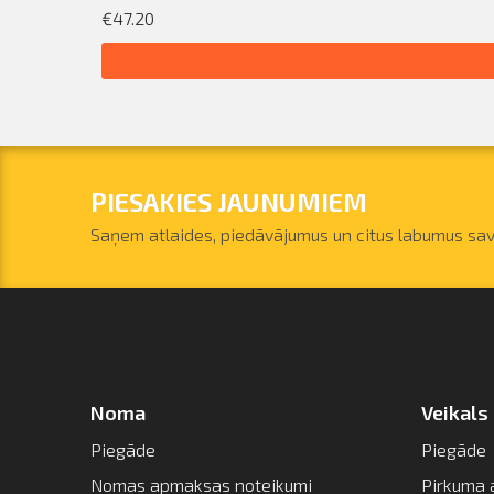
€47.20
PIESAKIES JAUNUMIEM
Saņem atlaides, piedāvājumus un citus labumus sav
Noma
Veikals
Piegāde
Piegāde
Nomas apmaksas noteikumi
Pirkuma 