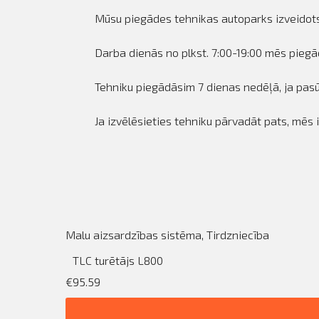
Mūsu piegādes tehnikas autoparks izveidots,
Darba dienās no plkst. 7:00-19:00 mēs piegā
Tehniku piegādāsim 7 dienas nedēļā, ja pasūt
Ja izvēlēsieties tehniku pārvadāt pats, mēs 
Malu aizsardzības sistēma
,
Tirdzniecība
TLC turētājs L800
€95.59