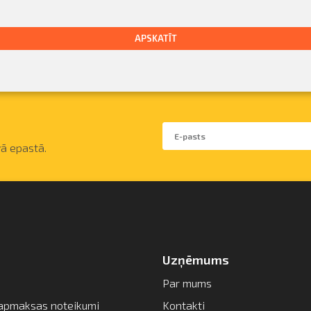
APSKATĪT
ā epastā.
Uzņēmums
Par mums
apmaksas noteikumi
Kontakti