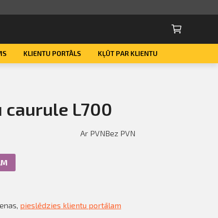
MS
KLIENTU PORTĀLS
KĻŪT PAR KLIENTU
Smart ID
eParaksts
 caurule L700
eParaksts mobile
Ar PVN
Bez PVN
AM
cenas,
pieslēdzies klientu portālam