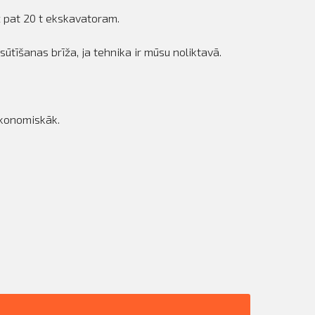
z pat 20 t ekskavatoram.
tīšanas brīža, ja tehnika ir mūsu noliktavā.
 ekonomiskāk.