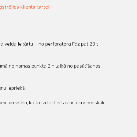
istrējies klienta kartei!
 veida iekārtu – no perforatora līdz pat 20 t
lumā no nomas punkta 2 h laikā no pasūtīšanas
nu iepriekš.
umu un veidu, kā to izdarīt ērtāk un ekonomiskāk.