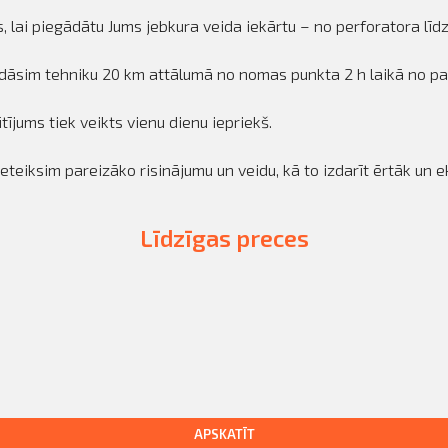
 lai piegādātu Jums jebkura veida iekārtu – no perforatora līd
dāsim tehniku 20 km attālumā no nomas punkta 2 h laikā no pasū
ījums tiek veikts vienu dienu iepriekš.
ieteiksim pareizāko risinājumu un veidu, kā to izdarīt ērtāk un
Līdzīgas preces
APSKATĪT