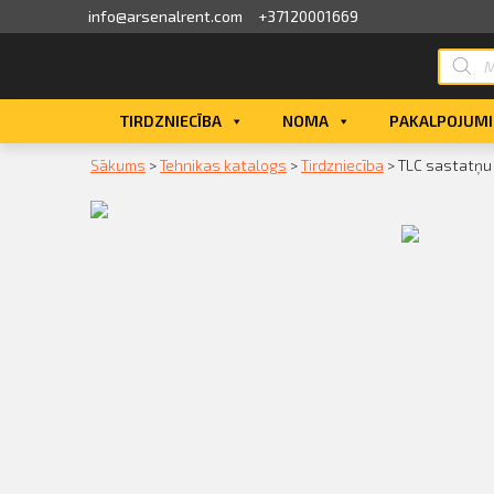
info@arsenalrent.com
+37120001669
skats
TIRDZNIECĪBA
NOMA
PAKALPOJUMI
fila informācija
Sākums
>
Tehnikas katalogs
>
Tirdzniecība
>
TLC sastatņu
ini, pavadzīmes
sājumu saraksts
ijas, piedāvājumi
ījumi
erves daļu pasūtīšana