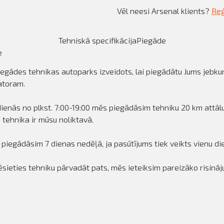
Vēl neesi Arsenal klients?
Reģ
Tehniskā specifikācija
Piegāde
e
egādes tehnikas autoparks izveidots, lai piegādātu Jums jebkura
atoram.
ienās no plkst. 7:00-19:00 mēs piegādāsim tehniku 20 km attā
a tehnika ir mūsu noliktavā.
 piegādāsim 7 dienas nedēļā, ja pasūtījums tiek veikts vienu die
lēsieties tehniku pārvadāt pats, mēs ieteiksim pareizāko risināj