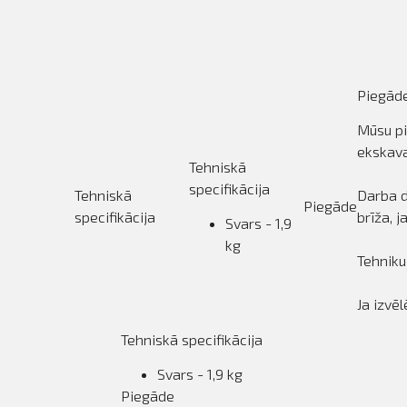
ināties
t
Piegād
Mūsu pi
ekskav
Tehniskā
specifikācija
Tehniskā
Darba d
Piegāde
specifikācija
brīža, j
Svars - 1,9
kg
Tehniku
Ja izvē
Tehniskā specifikācija
Svars - 1,9 kg
Piegāde