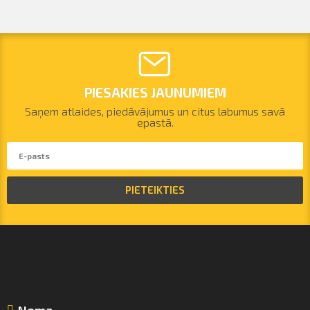
PIESAKIES JAUNUMIEM
Saņem atlaides, piedāvājumus un citus labumus savā
epastā.
PIETEIKTIES
Noma