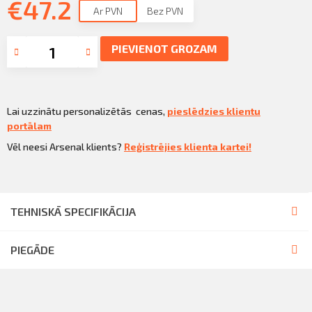
€
Sazināties
47.2
Ar PVN
Bez PVN
KLIENTU PORTĀLS
Iziet
PIEVIENOT GROZAM
KĻŪT PAR KLIENTU
Lai uzzinātu personalizētās cenas,
pieslēdzies klientu
portālam
Vēl neesi Arsenal klients?
Reģistrējies klienta kartei!
TEHNISKĀ SPECIFIKĀCIJA
PIEGĀDE