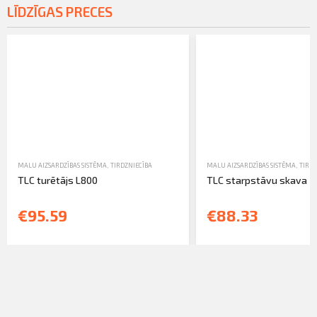
LĪDZĪGAS PRECES
MALU AIZSARDZĪBAS SISTĒMA
,
TIRDZNIECĪBA
MALU AIZSARDZĪBAS SISTĒMA
,
TIRDZ
TLC turētājs L800
TLC starpstāvu skava
€95.59
€88.33