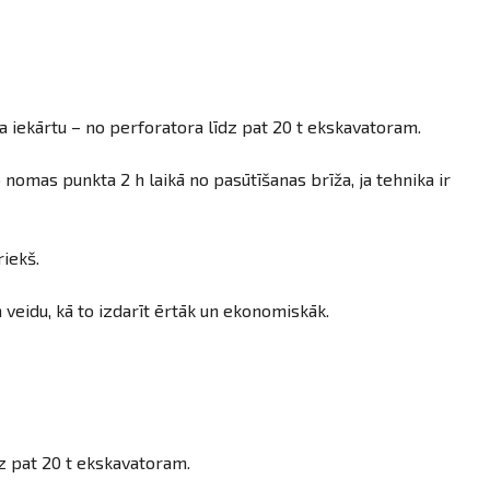
a iekārtu – no perforatora līdz pat 20 t ekskavatoram.
omas punkta 2 h laikā no pasūtīšanas brīža, ja tehnika ir
riekš.
 veidu, kā to izdarīt ērtāk un ekonomiskāk.
z pat 20 t ekskavatoram.