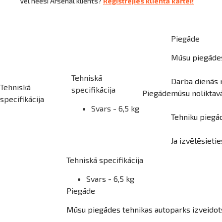
ināties
Vēl neesi Arsenal klients?
Reģistrējies klienta kartei!
t
Piegāde
Mūsu piegādes 
Tehniskā
Darba dienās n
Tehniskā
specifikācija
Piegāde
mūsu noliktav
specifikācija
Svars - 6,5 kg
Tehniku piegād
Ja izvēlēsieti
Tehniskā specifikācija
Svars - 6,5 kg
Piegāde
Mūsu piegādes tehnikas autoparks izveidots,