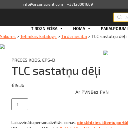
info@arsenalrent.com
+37120001669
Produc
search
skats
Skip
TIRDZNIECĪBA
NOMA
PAKALPOJUMI
to
Sākums
>
Tehnikas katalogs
>
Tirdzniecība
>
TLC sastatņu dēļi
fila informācija
content
ini, pavadzīmes
PRECES KODS: EPS-D
TLC sastatņu dēļi
sājumu saraksts
ijas, piedāvājumi
€
19.36
Ar PVN
Bez PVN
ījumi
TLC
Pievienot grozam
sastatņu
dēļi
erves daļu pasūtīšana
daudzums
Lai uzzinātu personalizētās cenas,
pieslēdzies klientu port