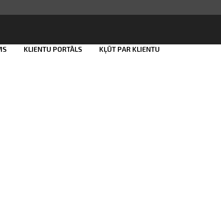
MS
KLIENTU PORTĀLS
KĻŪT PAR KLIENTU
Smart ID
eParaksts
eParaksts mobile