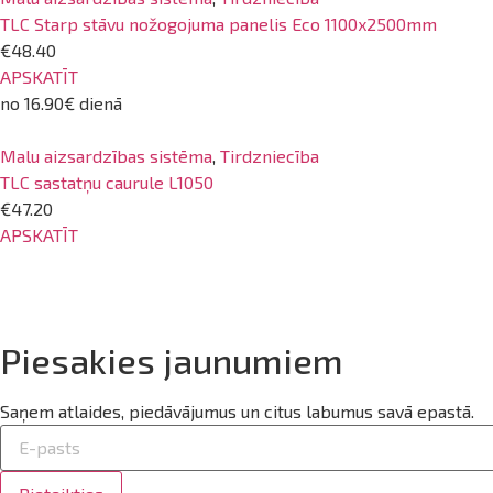
TLC Starp stāvu nožogojuma panelis Eco 1100x2500mm
€48.40
APSKATĪT
no 16.90€ dienā
Malu aizsardzības sistēma
,
Tirdzniecība
TLC sastatņu caurule L1050
€47.20
APSKATĪT
Piesakies jaunumiem
Saņem atlaides, piedāvājumus un citus labumus savā epastā.