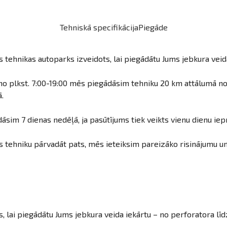
Tehniskā specifikācija
Piegāde
tehnikas autoparks izveidots, lai piegādātu Jums jebkura veid
o plkst. 7:00-19:00 mēs piegādāsim tehniku 20 km attālumā no n
ā.
āsim 7 dienas nedēļā, ja pasūtījums tiek veikts vienu dienu iep
es tehniku pārvadāt pats, mēs ieteiksim pareizāko risinājumu un
 lai piegādātu Jums jebkura veida iekārtu – no perforatora līd