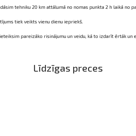
dāsim tehniku 20 km attālumā no nomas punkta 2 h laikā no pasū
ījums tiek veikts vienu dienu iepriekš.
ieteiksim pareizāko risinājumu un veidu, kā to izdarīt ērtāk un
Līdzīgas preces