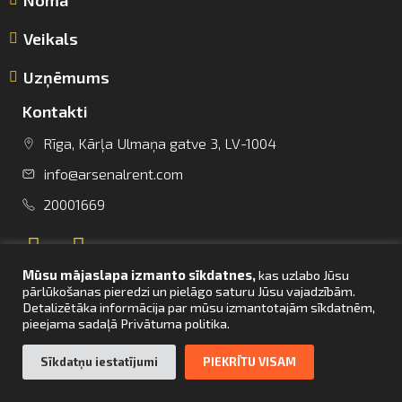
Veikals
Uzņēmums
Kontakti
Rīga, Kārļa Ulmaņa gatve 3, LV-1004
info@arsenalrent.com
info@arsenalrent.com
20001669
+37120001669
Mūsu mājaslapa izmanto sīkdatnes,
kas uzlabo Jūsu
Lietuva
Latvija
Igaunija
pārlūkošanas pieredzi un pielāgo saturu Jūsu vajadzībām.
Detalizētāka informācija par mūsu izmantotajām sīkdatnēm,
pieejama sadaļā Privātuma politika.
UZ SĀKUMU
Sīkdatņu iestatījumi
PIEKRĪTU VISAM
© Arsenal Tehnikas noma 2021. Visas tiesības aizsargātas. Mājaslapas
izstrāde –
bettrweb.com