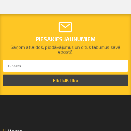
PIESAKIES JAUNUMIEM
Saņem atlaides, piedāvājumus un citus labumus savā
epastā.
PIETEIKTIES
Noma