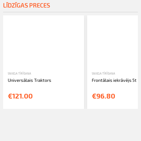
LĪDZĪGAS PRECES
SNIEGA TĪRĪŠANA
SNIEGA TĪRĪŠANA
Universālais Traktors
Frontālais iekrāvējs 5t
€121.00
€96.80