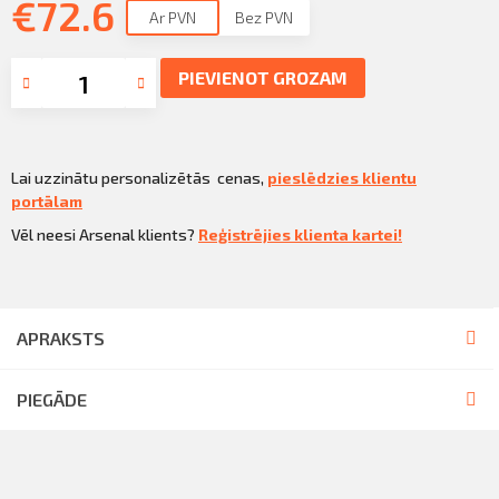
€
Sazināties
72.6
Ar PVN
Bez PVN
KLIENTU PORTĀLS
Iziet
PIEVIENOT GROZAM
KĻŪT PAR KLIENTU
Lai uzzinātu personalizētās cenas,
pieslēdzies klientu
portālam
Vēl neesi Arsenal klients?
Reģistrējies klienta kartei!
APRAKSTS
PIEGĀDE