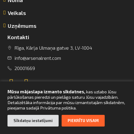
Veikals
Uzņēmums
Kontakti
Rīga, Kārļa Ulmaņa gatve 3, LV-1004
info@arsenalrent.com
info@arsenalrent.com
20001669
+37120001669
Mūsu mājaslapa izmanto sīkdatnes,
kas uzlabo Jūsu
Lietuva
Latvija
Igaunija
pārlūkošanas pieredzi un pielāgo saturu Jūsu vajadzībām.
Detalizētāka informācija par mūsu izmantotajām sīkdatnēm,
pieejama sadaļā Privātuma politika.
UZ SĀKUMU
Sīkdatņu iestatījumi
PIEKRĪTU VISAM
© Arsenal Tehnikas noma 2021. Visas tiesības aizsargātas. Mājaslapas
izstrāde –
bettrweb.com