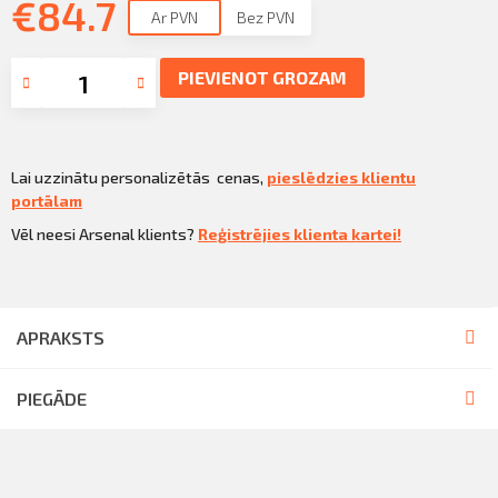
€
Sazināties
84.7
Ar PVN
Bez PVN
KLIENTU PORTĀLS
Iziet
PIEVIENOT GROZAM
KĻŪT PAR KLIENTU
Lai uzzinātu personalizētās cenas,
pieslēdzies klientu
portālam
Vēl neesi Arsenal klients?
Reģistrējies klienta kartei!
APRAKSTS
PIEGĀDE