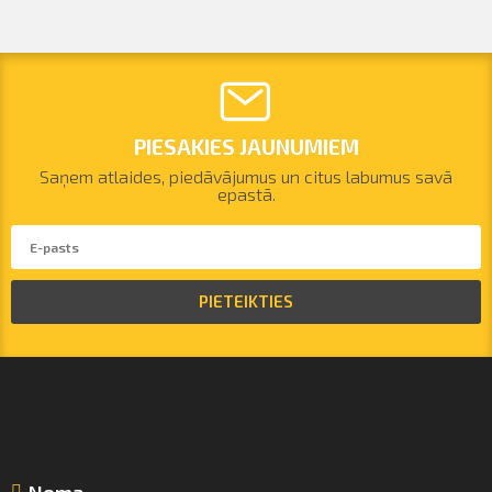
PIESAKIES JAUNUMIEM
Saņem atlaides, piedāvājumus un citus labumus savā
epastā.
PIETEIKTIES
Noma