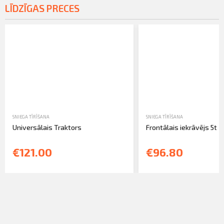
LĪDZĪGAS PRECES
SNIEGA TĪRĪŠANA
SNIEGA TĪRĪŠANA
Universālais Traktors
Frontālais iekrāvējs 5t
€121.00
€96.80