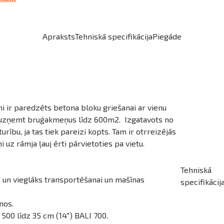
Apraksts
Tehniskā specifikācija
Piegāde
 ir paredzēts betona bloku griešanai ar vienu
var uzņemt bruģakmeņus līdz 600m2. Izgatavots no
rību, ja tas tiek pareizi kopts. Tam ir otrreizējās
ņi uz rāmja ļauj ērti pārvietoties pa vietu.
Tehniskā
s un vieglāks transportēšanai un mašīnas
specifikācij
nos.
 500 līdz 35 cm (14") BALI 700.