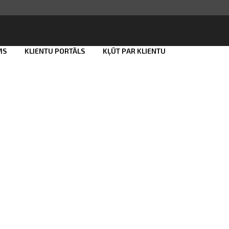
MS
KLIENTU PORTĀLS
KĻŪT PAR KLIENTU
Smart ID
eParaksts
eParaksts mobile