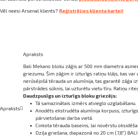
ināties
daudzums
Vēl neesi Arsenal klients?
Reģistrējies klienta kartei!
t
Apraksts
Bali Mekano bloku zāģis ar 500 mm diametra asmeni
griezumu. Šim zāģim ir izturīgs ratiņu klājs, kas 
nerūsējošā tērauda un alumīnija, tas garantē zāģa iztu
pārstrādes sūknis, lai uzturētu vietu tīru. Ratiņu rite
Daudzpusīgs un izturīgs bloku griezējs:
Tā samazinātais izmērs atvieglo uzglabāšanu.
Apraksts
Anodēts ekstrudēta alumīnija korpuss, izturīg
pārvietošanai darba vietā.
Cinkota tērauda baseins, lai novērstu oksidēša
Dziļa griešana, diapazonā no 20 cm (7,8") BALI