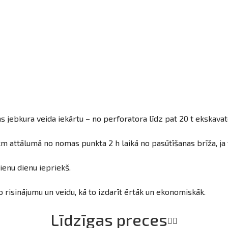
s jebkura veida iekārtu – no perforatora līdz pat 20 t ekskava
m attālumā no nomas punkta 2 h laikā no pasūtīšanas brīža, ja 
ienu dienu iepriekš.
 risinājumu un veidu, kā to izdarīt ērtāk un ekonomiskāk.
Līdzīgas preces