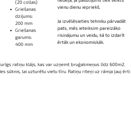
(20 collas)
vienu dienu iepriekš.
Griešanas
dziļums:
Ja izvēlēsieties tehniku pārvadāt
200 mm
pats, mēs ieteiksim pareizāko
Griešanas
risinājumu un veidu, kā to izdarīt
garums:
ērtāk un ekonomiskāk.
400 mm
urīgs ratiņu klājs, kas var uzņemt bruģakmeņus līdz 600m2.
 sūknis, lai uzturētu vietu tīru. Ratiņu riteņi uz rāmja ļauj ērti