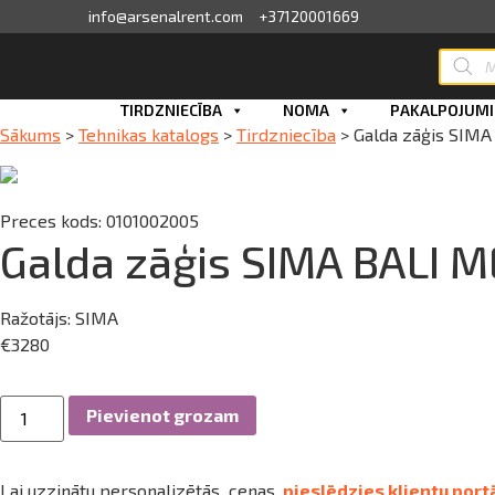
info@arsenalrent.com
+37120001669
Produc
search
skats
Skip
TIRDZNIECĪBA
NOMA
PAKALPOJUMI
Sākums
>
Tehnikas katalogs
>
Tirdzniecība
>
Galda zāģis SIM
to
fila informācija
content
ini, pavadzīmes
Preces kods: 0101002005
Galda zāģis SIMA BALI 
sājumu saraksts
Ražotājs:
SIMA
ijas, piedāvājumi
€
3280
ījumi
Galda
Pievienot grozam
zāģis
SIMA
erves daļu pasūtīšana
BALI
MEKANO
Lai uzzinātu personalizētās cenas,
pieslēdzies klientu port
500