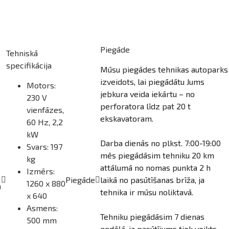
Piegāde
Tehniskā
specifikācija
Mūsu piegādes tehnikas autoparks
izveidots, lai piegādātu Jums
Motors:
jebkura veida iekārtu – no
230 V
perforatora līdz pat 20 t
vienfāzes,
ekskavatoram.
60 Hz, 2,2
kW
Darba dienās no plkst. 7:00-19:00
Svars: 197
mēs piegādāsim tehniku 20 km
kg
attālumā no nomas punkta 2 h
Izmērs:
Piegāde
laikā no pasūtīšanas brīža, ja
1260 x 880
a
tehnika ir mūsu noliktavā.
x 640
Asmens:
Tehniku piegādāsim 7 dienas
500 mm
nedēļā, ja pasūtījums tiek veikts