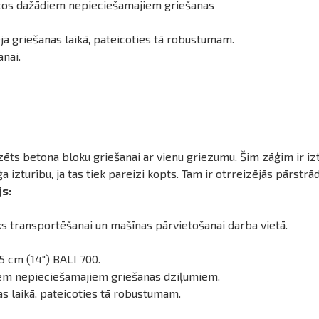
gotos dažādiem nepieciešamajiem griešanas
a griešanas laikā, pateicoties tā robustumam.
anai.
ts betona bloku griešanai ar vienu griezumu. Šim zāģim ir izt
zturību, ja tas tiek pareizi kopts. Tam ir otrreizējās pārstrādes
js:
ks transportēšanai un mašīnas pārvietošanai darba vietā.
5 cm (14") BALI 700.
diem nepieciešamajiem griešanas dziļumiem.
s laikā, pateicoties tā robustumam.