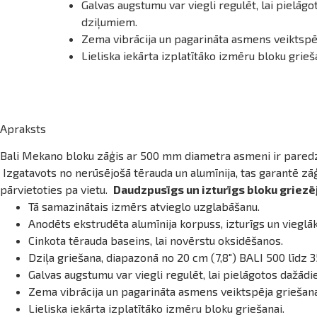
Galvas augstumu var viegli regulēt, lai pielā
dziļumiem.
Zema vibrācija un pagarināta asmens veiktspēj
Lieliska iekārta izplatītāko izmēru bloku grieš
Apraksts
Bali Mekano bloku zāģis ar 500 mm diametra asmeni ir paredzē
Izgatavots no nerūsējošā tērauda un alumīnija, tas garantē zāģa i
pārvietoties pa vietu.
Daudzpusīgs un izturīgs bloku griezē
Tā samazinātais izmērs atvieglo uzglabāšanu.
Anodēts ekstrudēta alumīnija korpuss, izturīgs un vieglā
Cinkota tērauda baseins, lai novērstu oksidēšanos.
Dziļa griešana, diapazonā no 20 cm (7,8") BALI 500 līdz 3
Galvas augstumu var viegli regulēt, lai pielāgotos dažā
Zema vibrācija un pagarināta asmens veiktspēja griešana
Lieliska iekārta izplatītāko izmēru bloku griešanai.