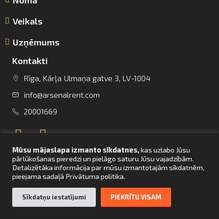
Veikals
Uzņēmums
Kontakti
info@arsenalrent.com
Rīga, Kārļa Ulmaņa gatve 3, LV-1004
info@arsenalrent.com
+37120001669
20001669
Lietuva
Latvija
Igaunija
Mūsu mājaslapa izmanto sīkdatnes,
kas uzlabo Jūsu
pārlūkošanas pieredzi un pielāgo saturu Jūsu vajadzībām.
Detalizētāka informācija par mūsu izmantotajām sīkdatnēm,
pieejama sadaļā Privātuma politika.
UZ SĀKUMU
Sīkdatņu iestatījumi
PIEKRĪTU VISAM
© Arsenal Tehnikas noma 2021. Visas tiesības aizsargātas. Mājaslapas
izstrāde –
bettrweb.com