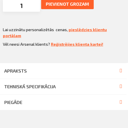
PIEVIENOT GROZAM
Lai uzzinātu personalizētās cenas,
pieslēdzies klientu
portālam
Vēl neesi Arsenal klients?
Reģistrējies klienta kartei!
APRAKSTS
TEHNISKĀ SPECIFIKĀCIJA
PIEGĀDE