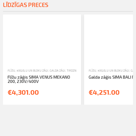
LĪDZĪGAS PRECES
FLĪŽU, ĶIEĢEĻU UN BLOKU ZĀĢI
,
GALDA ZĀĢI
,
TIRDZNIECĪBA
FLĪŽU, ĶIEĢEĻU UN BLOKU ZĀĢI
,
GAL
Flīžu zāģis SIMA VENUS MEKANO
Galda zāģis SIMA BALI 
200, 230V/400V
€4,301.00
€4,251.00