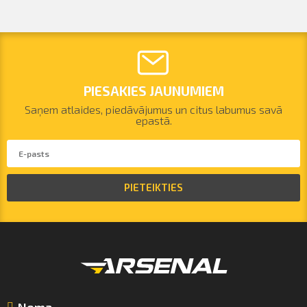
PIESAKIES JAUNUMIEM
Saņem atlaides, piedāvājumus un citus labumus savā
epastā.
PIETEIKTIES
Noma