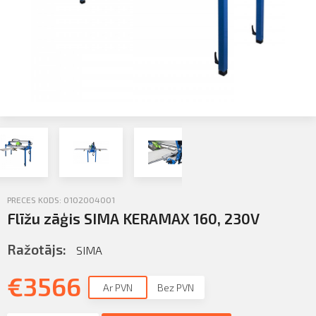
Sazināties
KLIENTU PORTĀLS
Iziet
KĻŪT PAR KLIENTU
PRECES KODS: 0102004001
Flīžu zāģis SIMA KERAMAX 160, 230V
Ražotājs:
SIMA
€
3566
Ar PVN
Bez PVN