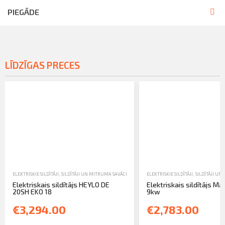
PIEGĀDE
LĪDZĪGAS PRECES
ELEKTRISKIE SILDĪTĀJI
,
SILDĪTĀJI UN MITRUMA SAVĀCĒJI
,
TIRDZNIECĪBA
ELEKTRISKIE SILDĪTĀJI
,
SILDĪTĀJI UN
Elektriskais sildītājs HEYLO DE
Elektriskais sildītājs Mas
20SH EKO 18
9kw
€3,294.00
€2,783.00