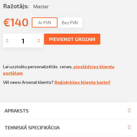
Sazināties
Ražotājs:
Master
KLIENTU PORTĀLS
Iziet
€
140
Ar PVN
Bez PVN
KĻŪT PAR KLIENTU
PIEVIENOT GROZAM
Lai uzzinātu personalizētās cenas,
pieslēdzies klientu
portālam
Vēl neesi Arsenal klients?
Reģistrējies klienta kartei!
APRAKSTS
TEHNISKĀ SPECIFIKĀCIJA