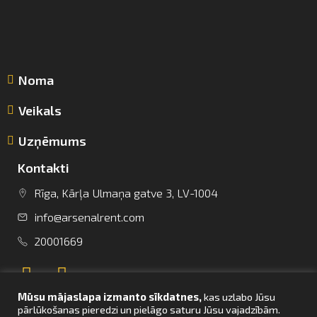
Noma
Veikals
Uzņēmums
Kontakti
Rīga, Kārļa Ulmaņa gatve 3, LV-1004
info@arsenalrent.com
info@arsenalrent.com
20001669
+37120001669
Mūsu mājaslapa izmanto sīkdatnes,
kas uzlabo Jūsu
Lietuva
Latvija
Igaunija
pārlūkošanas pieredzi un pielāgo saturu Jūsu vajadzībām.