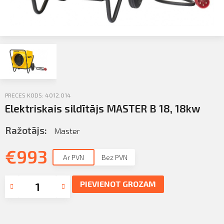
Sazināties
KLIENTU PORTĀLS
Iziet
KĻŪT PAR KLIENTU
PRECES KODS: 4012.014
Elektriskais sildītājs MASTER B 18, 18kw
Ražotājs:
Master
€
993
Ar PVN
Bez PVN
PIEVIENOT GROZAM