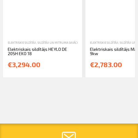
ELEKTRISKIE SILDĪTĀJI
,
SILDĪTĀJI UN MITRUMA SAVĀCĒJI
,
TIRDZNIECĪBA
ELEKTRISKIE SILDĪTĀJI
,
SILDĪTĀJI UN
Elektriskais sildītājs HEYLO DE
Elektriskais sildītājs Mas
20SH EKO 18
9kw
€3,294.00
€2,783.00