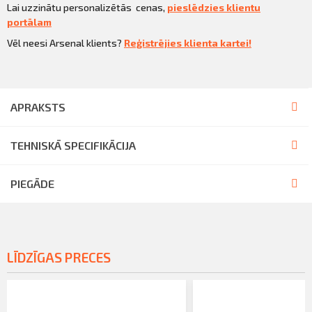
Lai uzzinātu personalizētās cenas,
pieslēdzies klientu
portālam
Vēl neesi Arsenal klients?
Reģistrējies klienta kartei!
APRAKSTS
TEHNISKĀ SPECIFIKĀCIJA
PIEGĀDE
LĪDZĪGAS PRECES