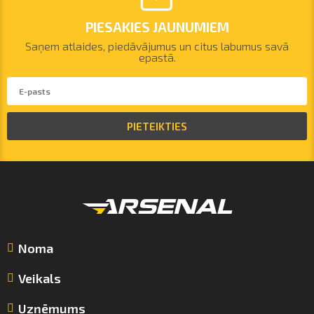
PIESAKIES JAUNUMIEM
Saņem atlaides, piedāvājumus un citus labumus savā
epastā.
PIETEIKTIES
Noma
Veikals
Uzņēmums