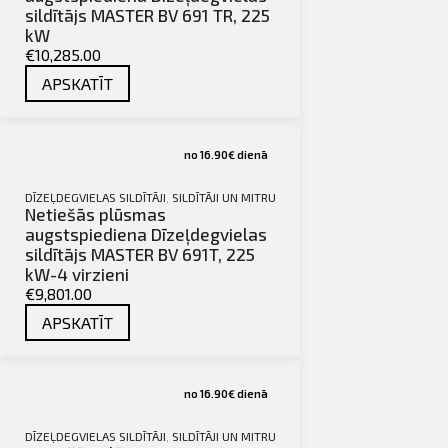
sildītājs MASTER BV 691 TR, 225
kW
€10,285.00
APSKATĪT
no 16.90€ dienā
DĪZEĻDEGVIELAS SILDĪTĀJI
,
SILDĪTĀJI UN MITRUMA SAVĀCĒJI
,
TIRDZNIECĪBA
Netiešās plūsmas
augstspiediena Dīzeļdegvielas
sildītājs MASTER BV 691T, 225
kW-4 virzieni
€9,801.00
APSKATĪT
no 16.90€ dienā
DĪZEĻDEGVIELAS SILDĪTĀJI
,
SILDĪTĀJI UN MITRUMA SAVĀCĒJI
,
TIRDZNIECĪBA