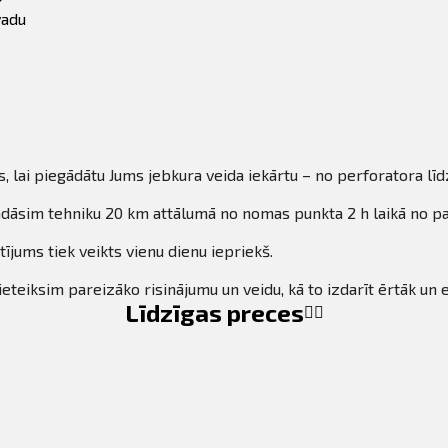
adu
 lai piegādātu Jums jebkura veida iekārtu – no perforatora līd
dāsim tehniku 20 km attālumā no nomas punkta 2 h laikā no pasū
ījums tiek veikts vienu dienu iepriekš.
ieteiksim pareizāko risinājumu un veidu, kā to izdarīt ērtāk un
Līdzīgas preces