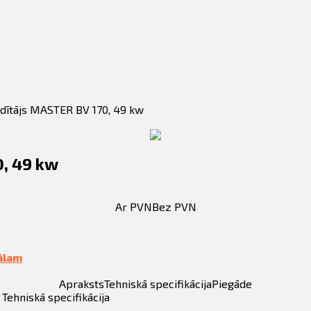
ldītājs MASTER BV 170, 49 kw
0, 49 kw
Ar PVN
Bez PVN
ālam
Apraksts
Tehniskā specifikācija
Piegāde
Tehniskā specifikācija