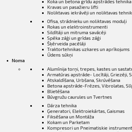
ināties
Koka un betona grīdu apstrādes tehnika
Kravas un pasažieru lifti
Noliktavas iekrāvēji un noliktavas tehni
t
Ofisa, strādnieku un noliktavas moduļi
Rokas un elektroinstrumenti
Sildītāji un mitruma savācēji
Spēka zāģi un grīdas zāģi
Šķērveida pacēlāji
Traktortehnikas uzkares un aprīkojums
Ūdens sūkņi
Noma
Alumīnija torņi, trepes, kastes un sasta
Armatūras apstrāde- Locītāji, Griezēji, S
Atskaldīšana, Urbšana, Skrūvēšana
Betona apstrāde-Frēzes, Vibrolatas, Sl
Blietēšana
Būvgružu caurules un Tvertnes
Dārza tehnika
Ģeneratori, Elektroiekārtas, Gaismas
Fiksēšana un Montāža
Kokam un Parketam
Kompresori un Pneimatiskie instrument