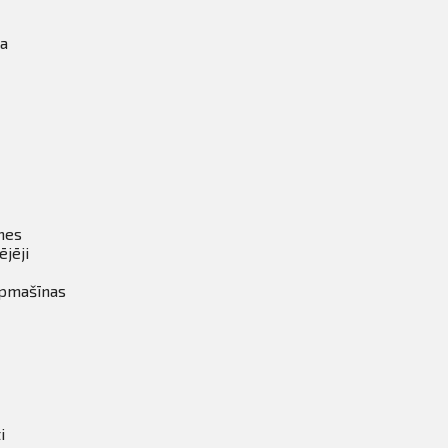
ka
tnes
ējēji
īpmašīnas
i