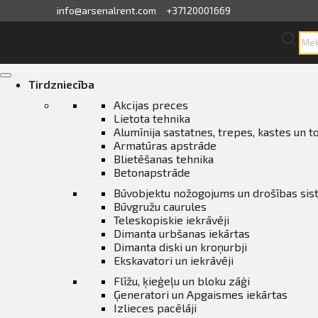
info@arsenalrent.com
+37120001669
Pro
sea
skats
Skip
to
Tirdzniecība
content
fila informācija
Akcijas preces
Lietota tehnika
Alumīnija sastatnes, trepes, kastes un t
ini, pavadzīmes
Armatūras apstrāde
Blietēšanas tehnika
sājumu saraksts
Betonapstrāde
Būvobjektu nožogojums un drošības si
Būvgružu caurules
ijas, piedāvājumi
Teleskopiskie iekrāvēji
Dimanta urbšanas iekārtas
ījumi
Dimanta diski un kroņurbji
Ekskavatori un iekrāvēji
Flīžu, ķieģeļu un bloku zāģi
erves daļu pasūtīšana
Ģeneratori un Apgaismes iekārtas
Izlieces pacēlāji