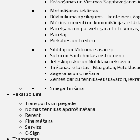
Krāsošanas un Virsmas Sagatavošanas i
Metināšanas iekārtas
Būvlaukuma aprīkojums - konteineri, žo
Mērinstrumenti un komunikācijas iekārt
Pacelšana un pārvietošana-Lifti, Vinčas
Pacēlāji
Piekabes un Treileri
Sildītāji un Mitruma savācēji
Sūkņi un Santehnikas instrumenti
Teleskopiskie un Noliktavu iekrāvēji
Tīrīšanas iekārtas- Mazgātāji, Putekļusū
Zāģēšana un Griešana
Zemes darbu tehnika-ekskavatori, iekrāvē
Sniega Tīrīšana
Pakalpojumi
Transports un piegāde
Nomas tehnikas apdrošināšana
Rerent
Finansēšana
Serviss
E-Sign
Transports