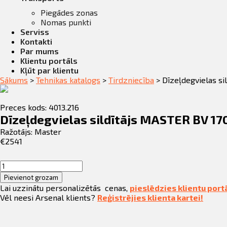
Piegādes zonas
Nomas punkti
Serviss
Kontakti
Par mums
Klientu portāls
Kļūt par klientu
Sākums
>
Tehnikas katalogs
>
Tirdzniecība
>
Dīzeļdegvielas si
Preces kods: 4013.216
Dīzeļdegvielas sildītājs MASTER BV 17
Ražotājs:
Master
€
2541
Dīzeļdegvielas
sildītājs
Pievienot grozam
MASTER
Lai uzzinātu personalizētās cenas,
pieslēdzies klientu port
BV
Vēl neesi Arsenal klients?
Reģistrējies klienta kartei!
170,
49
kw