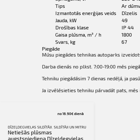
Tips
Ar dūmv
Izmantotās enerģijas veids
Dīzelis
Jauda, ​​kW
49
Drošības klase
IP 44
Gaisa plūsma, m³ / h
1800
Svars, kg
67
Piegāde
Mūsu piegādes tehnikas autoparks izveidots,
Darba dienās no plkst. 7:00-19:00 mēs piegā
Tehniku piegādāsim 7 dienas nedēļā, ja pasūt
Ja izvēlēsieties tehniku pārvadāt pats, mēs 
no 16.90€ dienā
DĪZEĻDEGVIELAS SILDĪTĀJI
,
SILDĪTĀJI UN MITRUMA SAVĀCĒJI
,
TIRDZNIECĪBA
Netiešās plūsmas
augstspiediena Dīzeļdegvielas