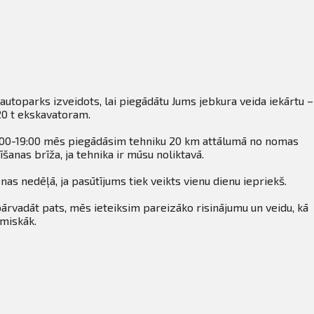
utoparks izveidots, lai piegādātu Jums jebkura veida iekārtu –
20 t ekskavatoram.
7:00-19:00 mēs piegādāsim tehniku 20 km attālumā no nomas
īšanas brīža, ja tehnika ir mūsu noliktavā.
as nedēļā, ja pasūtījums tiek veikts vienu dienu iepriekš.
pārvadāt pats, mēs ieteiksim pareizāko risinājumu un veidu, kā
omiskāk.