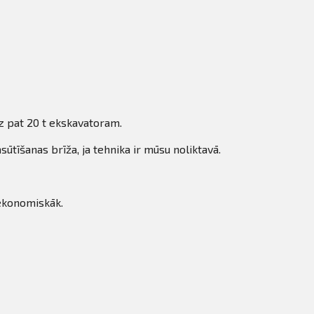
z pat 20 t ekskavatoram.
tīšanas brīža, ja tehnika ir mūsu noliktavā.
 ekonomiskāk.