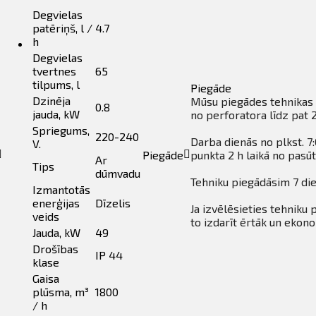
Degvielas
patēriņš, l /
4.7
h
Degvielas
tvertnes
65
tilpums, l
Piegāde
Dzinēja
Mūsu piegādes tehnikas a
0.8
jauda, ​​kW
no perforatora līdz pat 
Spriegums,
220-240
Darba dienās no plkst. 
V.
Piegāde
punkta 2 h laikā no pasūt
Ar
Tips
dūmvadu
Tehniku piegādāsim 7 dien
Izmantotās
enerģijas
Dīzelis
Ja izvēlēsieties tehniku 
veids
to izdarīt ērtāk un ekon
Jauda, ​​kW
49
Drošības
IP 44
klase
Gaisa
plūsma, m³
1800
/ h