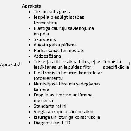
daudzums
Apraksts
Tīrs un silts gaiss
Iespēja pieslēgt istabas
termostatu
Elastīga cauruļu savienojuma
iespēja
Skurstenis
Augsta gaisa plūsma
Pārkaršanas termostats
Atdzesēšana
Trīs eļļas filtri: sūkņa filtrs, eļļas
Tehniskā
Apraksts
iesūkšanas un ieplūdes filtri
specifikācija
Elektroniska liesmas kontrole ar
fotoelementu
Nerūsējošā tērauda sadegšanas
kamera
Degvielas tvertne ar līmeņa
mērierīci
Standarta ratiņi
Viegla apkope ar ārējo sūkni
Izturīga un izturīga konstrukcija
Diagnostikas LED