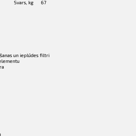
Svars, kg
67
ūkšanas un ieplūdes filtri
oelementu
ra
0