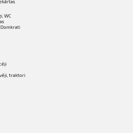
ekārtas
gi, WC
as
, Domkrati
cēji
ji, traktori