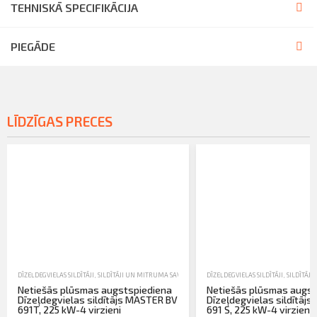
TEHNISKĀ SPECIFIKĀCIJA
PIEGĀDE
LĪDZĪGAS PRECES
DĪZEĻDEGVIELAS SILDĪTĀJI
,
SILDĪTĀJI UN MITRUMA SAVĀCĒJI
,
TIRDZNIECĪBA
DĪZEĻDEGVIELAS SILDĪTĀJI
,
SILDĪTĀJI
Netiešās plūsmas augstspiediena
Netiešās plūsmas augst
Dīzeļdegvielas sildītājs MASTER BV
Dīzeļdegvielas sildītāj
691T, 225 kW-4 virzieni
691 S, 225 kW-4 virzieni