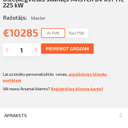
Sazināties
225 kW
KLIENTU PORTĀLS
Iziet
Ražotājs:
Master
KĻŪT PAR KLIENTU
€
10285
Ar PVN
Bez PVN
PIEVIENOT GROZAM
Lai uzzinātu personalizētās cenas,
pieslēdzies klientu
portālam
Vēl neesi Arsenal klients?
Reģistrējies klienta kartei!
APRAKSTS