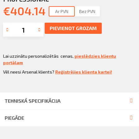
Sazināties
€
404.14
KLIENTU PORTĀLS
Ar PVN
Bez PVN
Iziet
KĻŪT PAR KLIENTU
PIEVIENOT GROZAM
Lai uzzinātu personalizētās cenas,
pieslēdzies klientu
portālam
Vēl neesi Arsenal klients?
Reģistrējies klienta kartei!
TEHNISKĀ SPECIFIKĀCIJA
PIEGĀDE