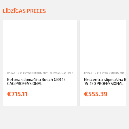
LĪDZĪGAS PRECES
ROKAS UN ELEKTROINSTRUMENTI
,
SLĪPMAŠĪNAS UN ĒVELES
,
TIRDZNIECĪBA
ROKAS UN ELEKTROINSTRUMENTI
,
S
Betona slīpmašīna Bosch GBR 15
Ekscentra slīpmašīna B
CAG PROFESSIONAL
75-150 PROFESSIONAL
€715.11
€555.39