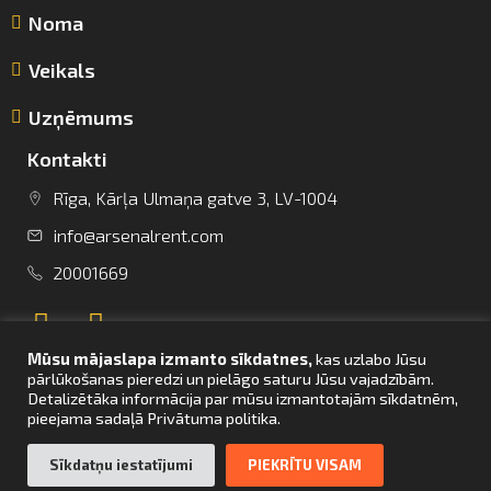
Noma
Veikals
Uzņēmums
Kontakti
Rīga, Kārļa Ulmaņa gatve 3, LV-1004
info@arsenalrent.com
info@arsenalrent.com
20001669
+37120001669
Mūsu mājaslapa izmanto sīkdatnes,
kas uzlabo Jūsu
Lietuva
Latvija
Igaunija
pārlūkošanas pieredzi un pielāgo saturu Jūsu vajadzībām.
Detalizētāka informācija par mūsu izmantotajām sīkdatnēm,
pieejama sadaļā Privātuma politika.
UZ SĀKUMU
Sīkdatņu iestatījumi
PIEKRĪTU VISAM
© Arsenal Tehnikas noma 2021. Visas tiesības aizsargātas. Mājaslapas
izstrāde –
bettrweb.com