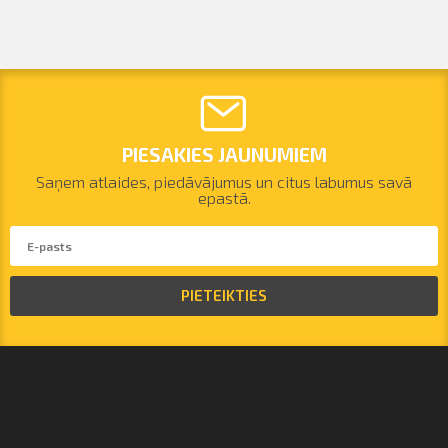
PIESAKIES JAUNUMIEM
Saņem atlaides, piedāvājumus un citus labumus savā
epastā.
PIETEIKTIES