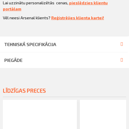
Lai uzzinātu personalizētās cenas,
pieslēdzies klientu
portālam
Vēl neesi Arsenal klients?
Reģistrējies klienta kartei!
TEHNISKĀ SPECIFIKĀCIJA
PIEGĀDE
LĪDZĪGAS PRECES