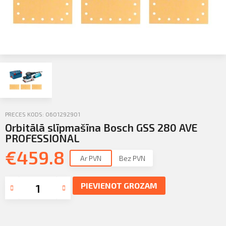
Sazināties
KLIENTU PORTĀLS
Iziet
KĻŪT PAR KLIENTU
PRECES KODS: 0601292901
Orbitālā slīpmašīna Bosch GSS 280 AVE
PROFESSIONAL
€
459.8
Ar PVN
Bez PVN
PIEVIENOT GROZAM