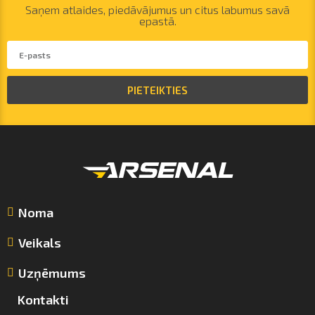
Saņem atlaides, piedāvājumus un citus labumus savā
epastā.
PIETEIKTIES
Noma
Veikals
Uzņēmums
Kontakti