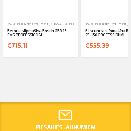
ROKAS UN ELEKTROINSTRUMENTI
,
SLĪPMAŠĪNAS UN ĒVELES
,
TIRDZNIECĪBA
ROKAS UN ELEKTROINSTRUMENTI
,
S
Betona slīpmašīna Bosch GBR 15
Ekscentra slīpmašīna B
CAG PROFESSIONAL
75-150 PROFESSIONAL
€715.11
€555.39
PIESAKIES JAUNUMIEM