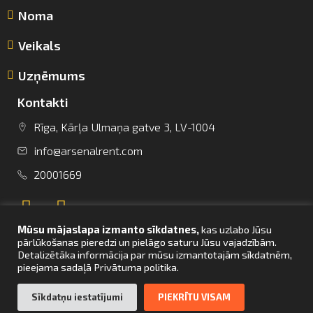
Noma
Veikals
Uzņēmums
Kontakti
Rīga, Kārļa Ulmaņa gatve 3, LV-1004
info@arsenalrent.com
info@arsenalrent.com
20001669
+37120001669
Mūsu mājaslapa izmanto sīkdatnes,
kas uzlabo Jūsu
Lietuva
Latvija
Igaunija
pārlūkošanas pieredzi un pielāgo saturu Jūsu vajadzībām.
Detalizētāka informācija par mūsu izmantotajām sīkdatnēm,
pieejama sadaļā Privātuma politika.
UZ SĀKUMU
Sīkdatņu iestatījumi
PIEKRĪTU VISAM
© Arsenal Tehnikas noma 2021. Visas tiesības aizsargātas. Mājaslapas