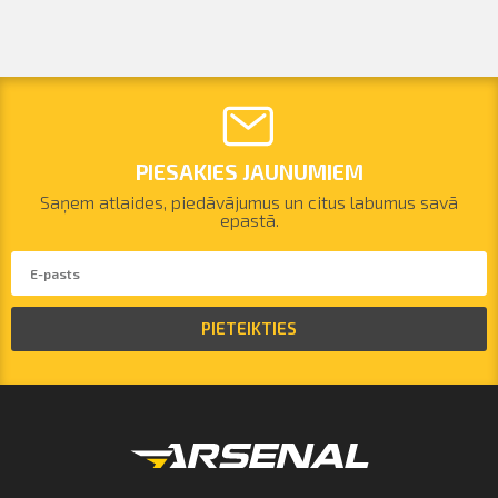
PIESAKIES JAUNUMIEM
Saņem atlaides, piedāvājumus un citus labumus savā
epastā.
PIETEIKTIES