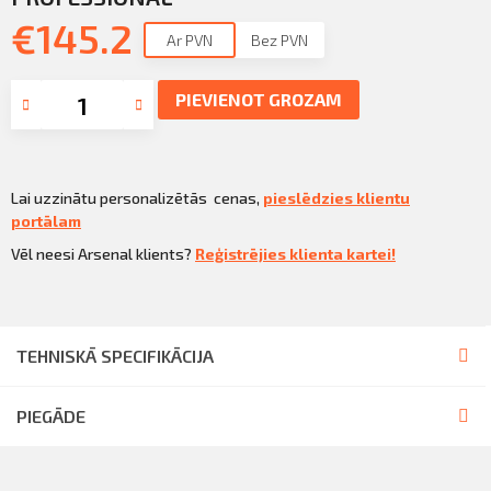
Sazināties
€
145.2
KLIENTU PORTĀLS
Ar PVN
Bez PVN
Iziet
KĻŪT PAR KLIENTU
PIEVIENOT GROZAM
Lai uzzinātu personalizētās cenas,
pieslēdzies klientu
portālam
Vēl neesi Arsenal klients?
Reģistrējies klienta kartei!
TEHNISKĀ SPECIFIKĀCIJA
PIEGĀDE