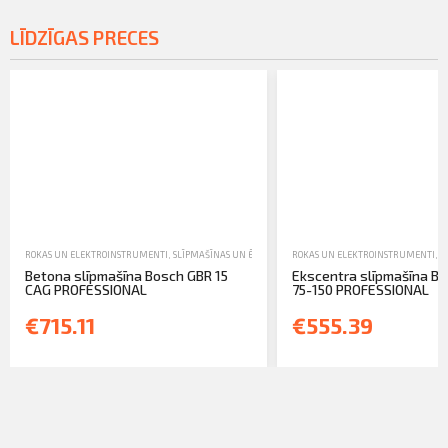
LĪDZĪGAS PRECES
ROKAS UN ELEKTROINSTRUMENTI
,
SLĪPMAŠĪNAS UN ĒVELES
,
TIRDZNIECĪBA
ROKAS UN ELEKTROINSTRUMENTI
,
S
Betona slīpmašīna Bosch GBR 15
Ekscentra slīpmašīna B
CAG PROFESSIONAL
75-150 PROFESSIONAL
€715.11
€555.39