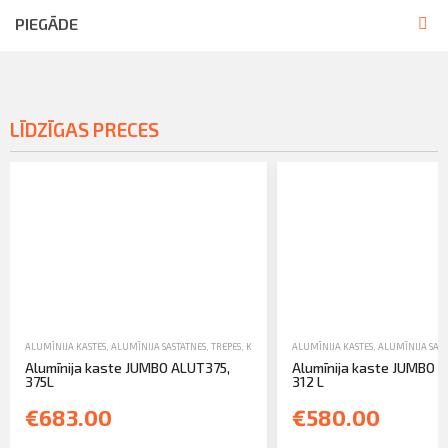
PIEGĀDE
LĪDZĪGAS PRECES
ALUMĪNIJA KASTES
,
ALUMĪNIJA SASTATNES, TREPES, KASTES UN TORŅI
ALUMĪNIJA KASTES
,
TIRDZNIECĪBA
,
ALUMĪNIJA SAST
Alumīnija kaste JUMBO ALUT375,
Alumīnija kaste JUMBO 
375L
312 L
€683.00
€580.00