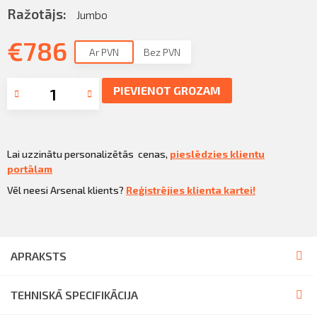
Sazināties
Ražotājs:
Jumbo
KLIENTU PORTĀLS
Iziet
€
786
Ar PVN
Bez PVN
KĻŪT PAR KLIENTU
PIEVIENOT GROZAM
Lai uzzinātu personalizētās cenas,
pieslēdzies klientu
portālam
Vēl neesi Arsenal klients?
Reģistrējies klienta kartei!
APRAKSTS
TEHNISKĀ SPECIFIKĀCIJA