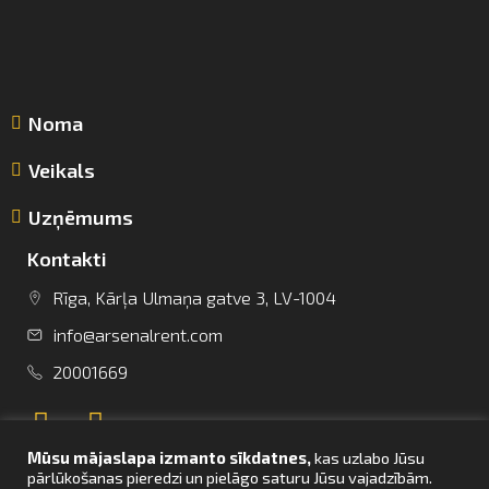
Noma
Veikals
Uzņēmums
Kontakti
Rīga, Kārļa Ulmaņa gatve 3, LV-1004
info@arsenalrent.com
info@arsenalrent.com
20001669
+37120001669
Mūsu mājaslapa izmanto sīkdatnes,
kas uzlabo Jūsu
Lietuva
Latvija
Igaunija
pārlūkošanas pieredzi un pielāgo saturu Jūsu vajadzībām.