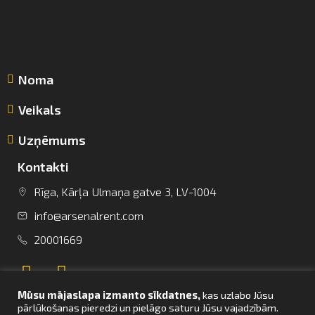
Noma
Veikals
Uzņēmums
Kontakti
Rīga, Kārļa Ulmaņa gatve 3, LV-1004
info@arsenalrent.com
info@arsenalrent.com
20001669
+37120001669
Mūsu mājaslapa izmanto sīkdatnes,
kas uzlabo Jūsu
Lietuva
Latvija
Igaunija
pārlūkošanas pieredzi un pielāgo saturu Jūsu vajadzībām.