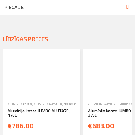
PIEGĀDE
LĪDZĪGAS PRECES
ALUMĪNIJA KASTES
,
ALUMĪNIJA SASTATNES, TREPES, KASTES UN TORŅI
ALUMĪNIJA KASTES
,
TIRDZNIECĪBA
,
ALUMĪNIJA SAST
Alumīnija kaste JUMBO ALUT470,
Alumīnija kaste JUMBO 
470L
375L
€786.00
€683.00