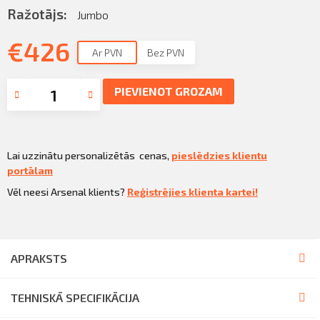
Sazināties
Ražotājs:
Jumbo
KLIENTU PORTĀLS
Iziet
€
426
Ar PVN
Bez PVN
KĻŪT PAR KLIENTU
PIEVIENOT GROZAM
Lai uzzinātu personalizētās cenas,
pieslēdzies klientu
portālam
Vēl neesi Arsenal klients?
Reģistrējies klienta kartei!
APRAKSTS
TEHNISKĀ SPECIFIKĀCIJA