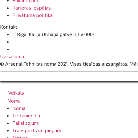
Pakalpojumi
Karjeras iespējas
Privātuma politika
Kontakti
Rīga, Kārļa Ulmaņa gatve 3, LV-1004
info@arsenalrent.com
20001669
Uz sākumu
© Arsenal Tehnikas noma 2021. Visas tiesības aizsargātas. Mā
Veikals
Noma
Noma
Tirdzniecība
Pakalpojumi
Transports un piegāde
Serviss