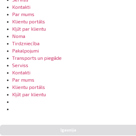
Kontakti
Par mums
Klientu portāls
Kļūt par klientu
Noma
Tirdzniecība
Pakalpojumi
Transports un piegāde
Serviss
Kontakti
Par mums
Klientu portāls
Kļūt par klientu
info@arsenalrent.com
20001669
Izvēlēties valsti:
Igaunija