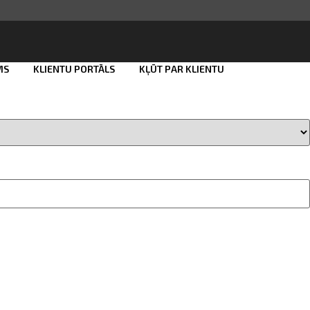
MS
KLIENTU PORTĀLS
KĻŪT PAR KLIENTU
Smart ID
eParaksts
eParaksts mobile