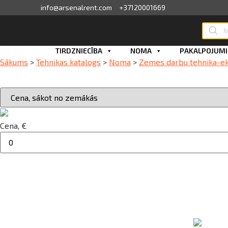
info@arsenalrent.com
+37120001669
Produc
search
skats
Skip
TIRDZNIECĪBA
NOMA
PAKALPOJUMI
Sākums
>
Tehnikas katalogs
>
Noma
>
Zemes darbu tehnika-eksk
to
fila informācija
content
ini, pavadzīmes
sājumu saraksts
Cena, €
ijas, piedāvājumi
ījumi
erves daļu pasūtīšana