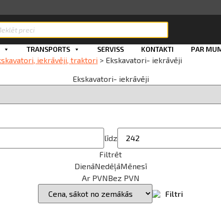
ts
TRANSPORTS
SERVISS
KONTAKTI
PAR MU
avatori, iekrāvēji, traktori
>
Ekskavatori- iekrāvēji
Ekskavatori- iekrāvēji
līdz
Filtrēt
Dienā
Nedēļā
Mēnesī
Ar PVN
Bez PVN
Filtri