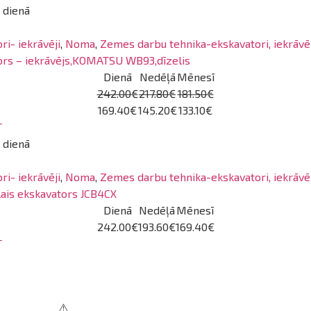
 dienā
ri- iekrāvēji
,
Noma
,
Zemes darbu tehnika-ekskavatori, iekrāvēji
ors – iekrāvējs,KOMATSU WB93,dīzelis
Dienā
Nedēļā
Mēnesī
242.00€
217.80€
181.50€
169.40€
145.20€
133.10€
T
 dienā
ri- iekrāvēji
,
Noma
,
Zemes darbu tehnika-ekskavatori, iekrāvēji
lais ekskavators JCB4CX
Dienā
Nedēļā
Mēnesī
242.00€
193.60€
169.40€
T