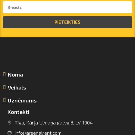
PIETEIKTIES
Noma
Veikals
Uzņēmums
Kontakti
Rīga, Kārļa Ulmaņa gatve 3, LV-1004
info@arsenalrent.com
info@arsenalrent.com