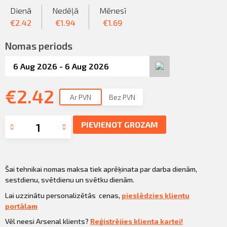
Sazināties
Dienā
Nedēļā
Mēnesī
KLIENTU PORTĀLS
€
2.42
€
1.94
€
1.69
Iziet
KĻŪT PAR KLIENTU
Nomas periods
€
2.42
Ar PVN
Bez PVN
PIEVIENOT GROZAM
Šai tehnikai nomas maksa tiek aprēķinata par darba dienām,
sestdienu, svētdienu un svētku dienām.
Lai uzzinātu personalizētās cenas,
pieslēdzies klientu
portālam
Vēl neesi Arsenal klients?
Reģistrējies klienta kartei!