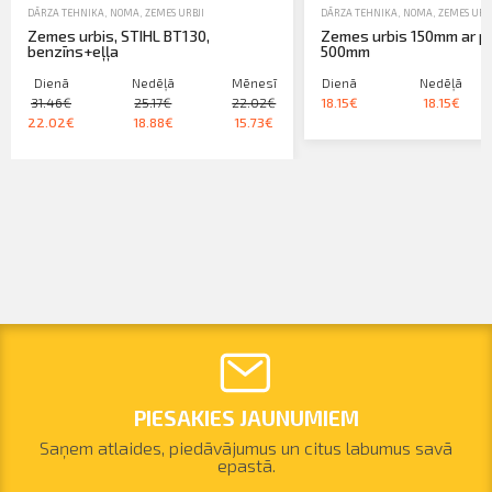
DĀRZA TEHNIKA
,
NOMA
,
ZEMES URBJI
DĀRZA TEHNIKA
,
NOMA
,
ZEMES URBJ
Zemes urbis, STIHL BT130,
Zemes urbis 150mm ar p
benzīns+eļļa
500mm
Dienā
Nedēļā
Mēnesī
Dienā
Nedēļā
31.46€
25.17€
22.02€
18.15€
18.15€
22.02€
18.88€
15.73€
PIESAKIES JAUNUMIEM
Saņem atlaides, piedāvājumus un citus labumus savā
epastā.