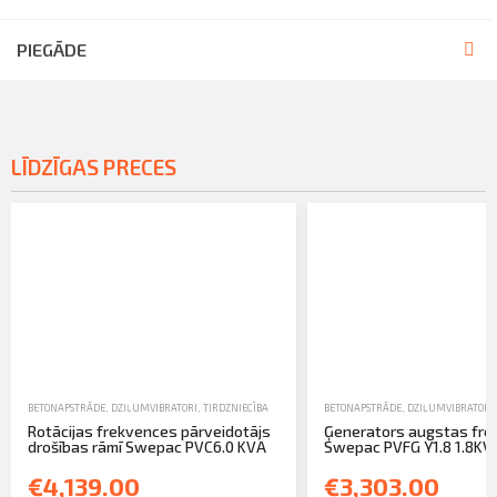
PIEGĀDE
LĪDZĪGAS PRECES
BETONAPSTRĀDE
,
DZIĻUMVIBRATORI
,
TIRDZNIECĪBA
BETONAPSTRĀDE
,
DZIĻUMVIBRATORI
Rotācijas frekvences pārveidotājs
Ģenerators augstas fr
drošības rāmī Swepac PVC6.0 KVA
Swepac PVFG Y1.8 1.8KVA 
€4,139.00
€3,303.00