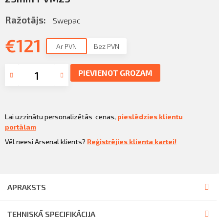
Sazināties
KLIENTU PORTĀLS
Ražotājs:
Swepac
Iziet
€
121
KĻŪT PAR KLIENTU
Ar PVN
Bez PVN
PIEVIENOT GROZAM
Lai uzzinātu personalizētās cenas,
pieslēdzies klientu
portālam
Vēl neesi Arsenal klients?
Reģistrējies klienta kartei!
APRAKSTS
TEHNISKĀ SPECIFIKĀCIJA