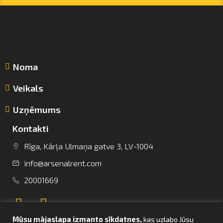
Noma
Veikals
Uzņēmums
Kontakti
Rīga, Kārļa Ulmaņa gatve 3, LV-1004
info@arsenalrent.com
info@arsenalrent.com
20001669
+37120001669
Mūsu mājaslapa izmanto sīkdatnes,
kas uzlabo Jūsu
Lietuva
Latvija
Igaunija