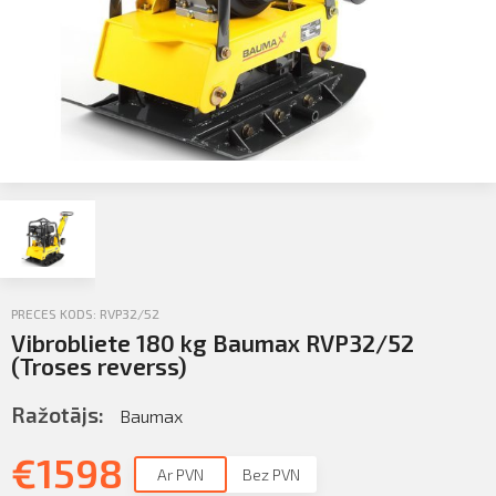
Sazināties
KLIENTU PORTĀLS
Iziet
KĻŪT PAR KLIENTU
PRECES KODS: RVP32/52
Vibrobliete 180 kg Baumax RVP32/52
(Troses reverss)
Ražotājs:
Baumax
€
1598
Ar PVN
Bez PVN