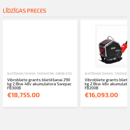
LĪDZĪGAS PRECES
BLIETĒŠANAS TEHNIKA
,
TIRDZNIECĪBA
,
VIBROBLIETES
BLIETĒŠANAS TEHNIKA
,
TIRDZNIECĪB
Vibrobliete grants blietēšanai 290
Vibrobliete grants bliet
kg 2.8kw 48v akumulatora Swepac
kg 2.8kw 48v akumulat
FB300B
FB200B
€18,755.00
€16,093.00