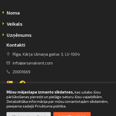
Noma
Veikals
Uzņēmums
Kontakti
info@arsenalrent.com
Rīga, Kārļa Ulmaņa gatve 3, LV-1004
info@arsenalrent.com
+37120001669
20001669
Lietuva
Latvija
Igaunija
Mūsu mājaslapa izmanto sīkdatnes,
kas uzlabo Jūsu
pārlūkošanas pieredzi un pielāgo saturu Jūsu vajadzībām.
Detalizētāka informācija par mūsu izmantotajām sīkdatnēm,
pieejama sadaļā Privātuma politika.
UZ SĀKUMU