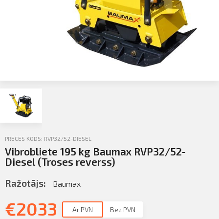
Sazināties
KLIENTU PORTĀLS
Iziet
KĻŪT PAR KLIENTU
PRECES KODS: RVP32/52-DIESEL
Vibrobliete 195 kg Baumax RVP32/52-
Diesel (Troses reverss)
Ražotājs:
Baumax
€
2033
Ar PVN
Bez PVN