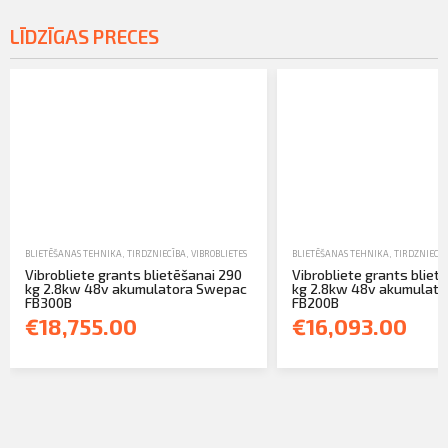
LĪDZĪGAS PRECES
BLIETĒŠANAS TEHNIKA
,
TIRDZNIECĪBA
,
VIBROBLIETES
BLIETĒŠANAS TEHNIKA
,
TIRDZNIECĪB
Vibrobliete grants blietēšanai 290
Vibrobliete grants bliet
kg 2.8kw 48v akumulatora Swepac
kg 2.8kw 48v akumulat
FB300B
FB200B
€18,755.00
€16,093.00