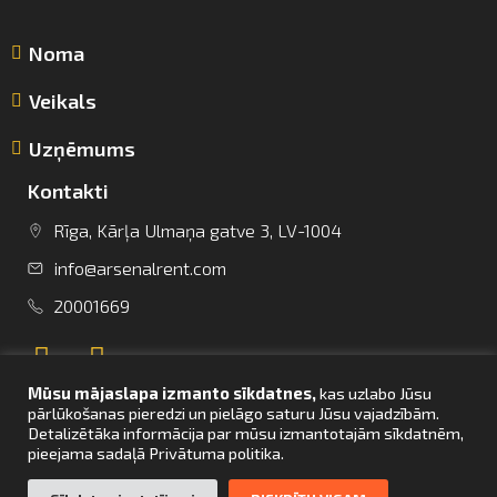
Noma
Veikals
Uzņēmums
Kontakti
info@arsenalrent.com
Rīga, Kārļa Ulmaņa gatve 3, LV-1004
info@arsenalrent.com
+37120001669
20001669
Lietuva
Latvija
Igaunija
Mūsu mājaslapa izmanto sīkdatnes,
kas uzlabo Jūsu
pārlūkošanas pieredzi un pielāgo saturu Jūsu vajadzībām.
Detalizētāka informācija par mūsu izmantotajām sīkdatnēm,
pieejama sadaļā Privātuma politika.
UZ SĀKUMU