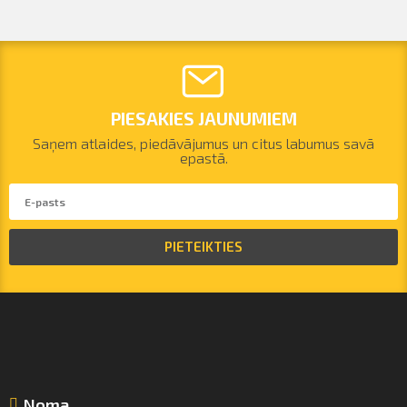
PIESAKIES JAUNUMIEM
Saņem atlaides, piedāvājumus un citus labumus savā
epastā.
PIETEIKTIES
Noma