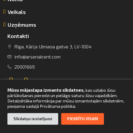
Veikals
Uzņēmums
Kontakti
info@arsenalrent.com
Rīga, Kārļa Ulmaņa gatve 3, LV-1004
info@arsenalrent.com
+37120001669
20001669
Lietuva
Latvija
Igaunija
Mūsu mājaslapa izmanto sīkdatnes,
kas uzlabo Jūsu
pārlūkošanas pieredzi un pielāgo saturu Jūsu vajadzībām.
Detalizētāka informācija par mūsu izmantotajām sīkdatnēm,
pieejama sadaļā Privātuma politika.
UZ SĀKUMU
Sīkdatņu iestatījumi
PIEKRĪTU VISAM
© Arsenal Tehnikas noma 2021. Visas tiesības aizsargātas. Mājaslapas
izstrāde –
bettrweb.com