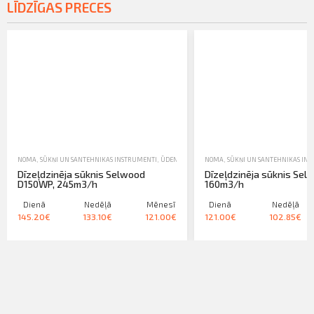
LĪDZĪGAS PRECES
NOMA
,
SŪKŅI UN SANTEHNIKAS INSTRUMENTI
,
ŪDENSSŪKŅI
NOMA
,
SŪKŅI UN SANTEHNIKAS IN
Dīzeļdzinēja sūknis Selwood
Dīzeļdzinēja sūknis Sel
D150WP, 245m3/h
160m3/h
Dienā
Nedēļā
Mēnesī
Dienā
Nedēļā
145.20€
133.10€
121.00€
121.00€
102.85€