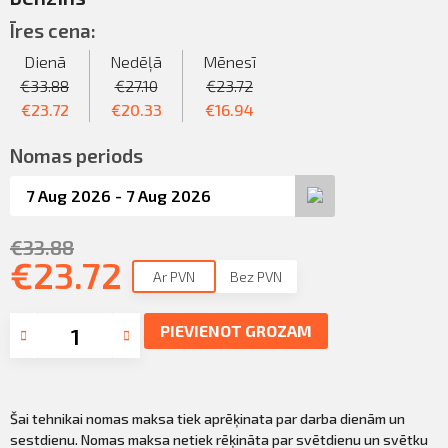
Sazināties
KLIENTU PORTĀLS
Īres cena:
Iziet
Dienā
Nedēļā
Mēnesī
KĻŪT PAR KLIENTU
€
33.88
€
27.10
€
23.72
€
23.72
€
20.33
€
16.94
Nomas periods
€
33.88
€
23.72
Ar PVN
Bez PVN
PIEVIENOT GROZAM
Šai tehnikai nomas maksa tiek aprēķinata par darba dienām un
sestdienu. Nomas maksa netiek rēķināta par svētdienu un svētku