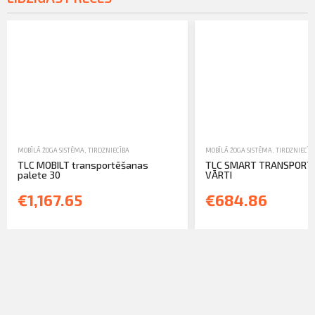
MOBĪLĀ ŽOGA SISTĒMA
,
TIRDZNIECĪBA
MOBĪLĀ ŽOGA SISTĒMA
,
TIRDZNIECĪB
TLC MOBILT transportēšanas
TLC SMART TRANSPORT
palete 30
VĀRTI
€1,167.65
€684.86