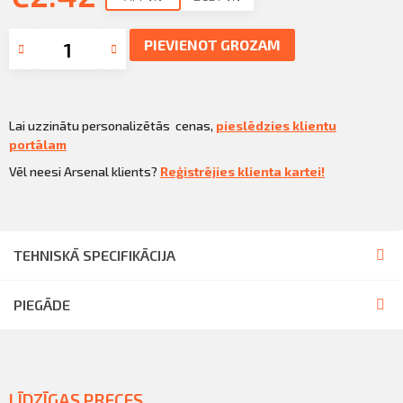
Sazināties
KLIENTU PORTĀLS
PIEVIENOT GROZAM
Iziet
KĻŪT PAR KLIENTU
Lai uzzinātu personalizētās cenas,
pieslēdzies klientu
portālam
Vēl neesi Arsenal klients?
Reģistrējies klienta kartei!
TEHNISKĀ SPECIFIKĀCIJA
PIEGĀDE
LĪDZĪGAS PRECES