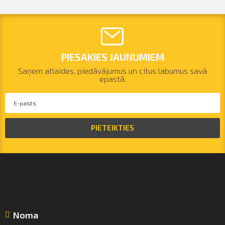
PIESAKIES JAUNUMIEM
Saņem atlaides, piedāvājumus un citus labumus savā
epastā.
PIETEIKTIES
Noma