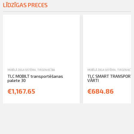
LĪDZĪGAS PRECES
MOBĪLĀ ŽOGA SISTĒMA
,
TIRDZNIECĪBA
MOBĪLĀ ŽOGA SISTĒMA
,
TIRDZNIECĪB
TLC MOBILT transportēšanas
TLC SMART TRANSPORT
palete 30
VĀRTI
€1,167.65
€684.86