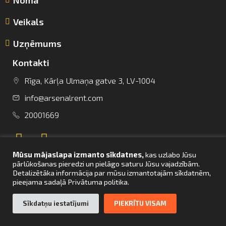
Veikals
Uzņēmums
Kontakti
Rīga, Kārļa Ulmaņa gatve 3, LV-1004
info@arsenalrent.com
info@arsenalrent.com
20001669
+37120001669
Mūsu mājaslapa izmanto sīkdatnes,
kas uzlabo Jūsu
Lietuva
Latvija
Igaunija
pārlūkošanas pieredzi un pielāgo saturu Jūsu vajadzībām.
Detalizētāka informācija par mūsu izmantotajām sīkdatnēm,
pieejama sadaļā Privātuma politika.
UZ SĀKUMU
Sīkdatņu iestatījumi
PIEKRĪTU VISAM
© Arsenal Tehnikas noma 2021. Visas tiesības aizsargātas. Mājaslapas
izstrāde –
bettrweb.com