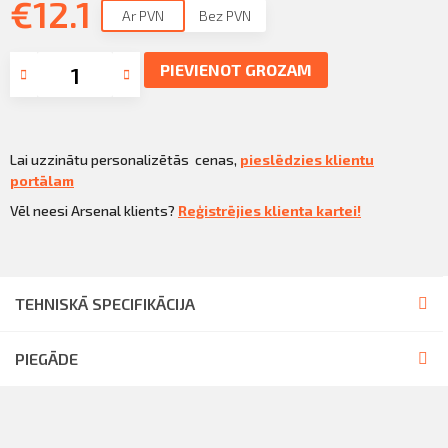
€
Sazināties
12.1
Ar PVN
Bez PVN
KLIENTU PORTĀLS
Iziet
PIEVIENOT GROZAM
KĻŪT PAR KLIENTU
Lai uzzinātu personalizētās cenas,
pieslēdzies klientu
portālam
Vēl neesi Arsenal klients?
Reģistrējies klienta kartei!
TEHNISKĀ SPECIFIKĀCIJA
PIEGĀDE