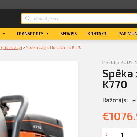
TRANSPORTS
SERVISS
KONTAKTI
PAR MU
 grīdas zāģi
>
Spēka zāģis Husqvarna K770
PRECES KODS: 
Spēka 
K770
Ražotājs:
H
€
1076.