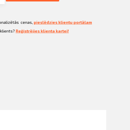
sonalizētās cenas,
pieslēdzies klientu portālam
 klients?
Reģistrējies klienta kartei!