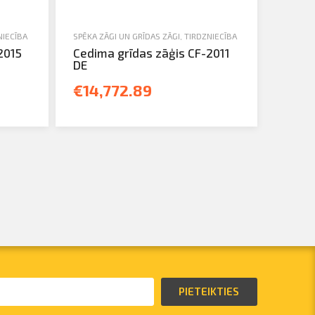
NIECĪBA
SPĒKA ZĀĢI UN GRĪDAS ZĀĢI
,
TIRDZNIECĪBA
2015
Cedima grīdas zāģis CF-2011
DE
€14,772.89
PIETEIKTIES