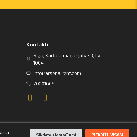
Kontakti
Rīga, Kārļa Ulmaņa gatve 3, LV-
1004
info@arsenalrent.com
20001669
ācija
Sīkdatņu iestatījumi
PIEKRĪTU VISAM