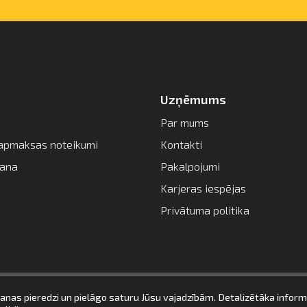
Uzņēmums
Par mums
apmaksas noteikumi
Kontakti
šana
Pakalpojumi
Karjeras iespējas
Privātuma politika
UZ SĀKUMU
anas pieredzi un pielāgo saturu Jūsu vajadzībām. Detalizētāka inform