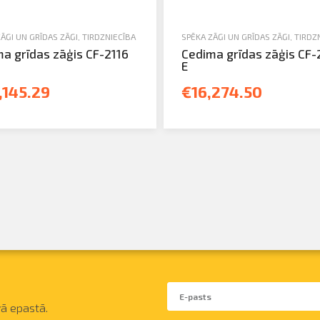
ĀĢI UN GRĪDAS ZĀĢI
,
TIRDZNIECĪBA
SPĒKA ZĀĢI UN GRĪDAS ZĀĢI
,
TIRDZ
a grīdas zāģis CF-2116
Cedima grīdas zāģis CF-
E
,145.29
€16,274.50
ā epastā.