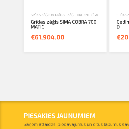
SPĒKA ZĀĢI UN GRĪDAS ZĀĢI
,
TIRDZNIECĪBA
SPĒKA Z
Grīdas zāģis SIMA COBRA 700
Cedim
MATIC
D
€61,904.00
€20
PIESAKIES JAUNUMIEM
Saņem atlaides, piedāvājumus un citus labumus sav