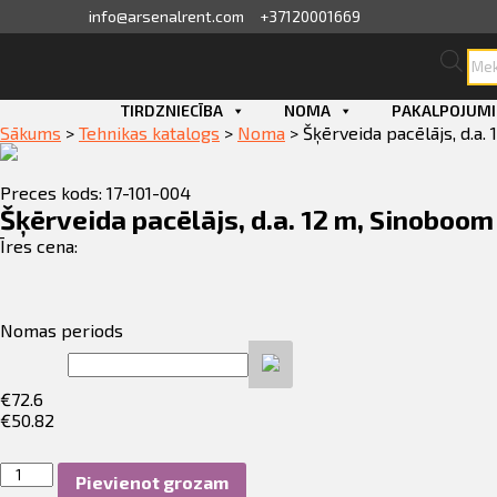
info@arsenalrent.com
+37120001669
Pro
sea
skats
Skip
TIRDZNIECĪBA
NOMA
PAKALPOJUMI
to
Sākums
>
Tehnikas katalogs
>
Noma
>
Šķērveida pacēlājs, d.a
content
fila informācija
Preces kods: 17-101-004
ini, pavadzīmes
Šķērveida pacēlājs, d.a. 12 m, Sinoboo
Īres cena:
sājumu saraksts
ijas, piedāvājumi
Nomas periods
ījumi
€
72.6
€
50.82
erves daļu pasūtīšana
Šķērveida
Pievienot grozam
pacēlājs,