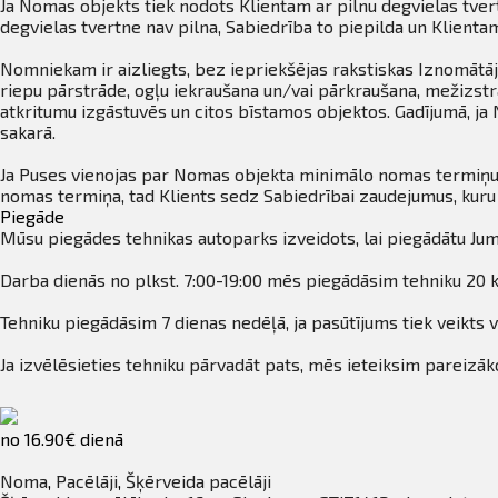
Ja Nomas objekts tiek nodots Klientam ar pilnu degvielas tvert
degvielas tvertne nav pilna, Sabiedrība to piepilda un Klient
Nomniekam ir aizliegts, bez iepriekšējas rakstiskas Iznomātāja
riepu pārstrāde, ogļu iekraušana un/vai pārkraušana, mežizstrā
atkritumu izgāstuvēs un citos bīstamos objektos. Gadījumā, j
sakarā.
Ja Puses vienojas par Nomas objekta minimālo nomas termiņu,
nomas termiņa, tad Klients sedz Sabiedrībai zaudejumus, ku
Piegāde
Mūsu piegādes tehnikas autoparks izveidots, lai piegādātu Jum
Darba dienās no plkst. 7:00-19:00 mēs piegādāsim tehniku 20 k
Tehniku piegādāsim 7 dienas nedēļā, ja pasūtījums tiek veikts v
Ja izvēlēsieties tehniku pārvadāt pats, mēs ieteiksim pareizāko
no 16.90€ dienā
Noma
,
Pacēlāji
,
Šķērveida pacēlāji