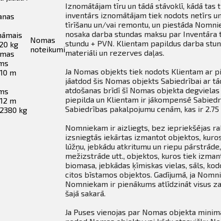
Iznomātājam tīru un tādā stāvoklī, kādā tas
inventārs iznomātājam tiek nodots netīrs un
anas
tīrīšanu un/vai remontu, un piestāda Nomni
nosaka darba stundas maksu par Inventāra 
nāmais
Nomas
stundu + PVN. Klientam papildus darba stu
120 kg
noteikumi
materiāli un rezerves daļas.
rmas
ums
Ja Nomas objekts tiek nodots Klientam ar pi
 10 m
jāatdod šis Nomas objekts Sabiedrībai ar tād
atdošanas brīdī šī Nomas objekta degvielas 
ums
piepilda un Klientam ir jākompensē Sabiedr
 12 m
Sabiedrības pakalpojumu cenām, kas ir 2.75 
 2380 kg
Nomniekam ir aizliegts, bez iepriekšējas ra
izsniegtās iekārtas izmantot objektos, kuros 
lūžņu, jebkādu atkritumu un riepu pārstrāde
mežizstrāde utt., objektos, kuros tiek izman
biomasa, jebkādas ķīmiskas vielas, sāls, kod
citos bīstamos objektos. Gadījumā, ja Nomn
Nomniekam ir pienākums atlīdzināt visus z
šajā sakarā.
Ja Puses vienojas par Nomas objekta minimā