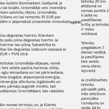
tehniku 20 km
 tika nodots Nomniekam. Gadījumā, ja
attālumā no
/vai bojāts, Iznomātājs veic inventāra
nomas punkta 2
ekam saistošu rēķinu. Iznomātājs
h laikā no
tīrīšanu un/vai remontu 35 EUR par
pasūtīšanas
ndām ir jāapmaksā izmantotie remonta
Piegāde
brīža, ja tehnika
ir mūsu
noliktavā.
lnu degvielas tvertni, Klientam
u pašu pilnu degvielas tvertni. Ja
Tehniku
tvertne nav pilna, Sabiedrība to
piegādāsim 7
ībai šie degvielas izdevumi saskaņā ar
dienas nedēļā,
EUR + PVN litrā.
ja pasūtījums
tiek veikts
kstiskas Iznomātāja atļaujas, nomā
vienu dienu
tiek veikta papīra/kartona, stiklu,
iepriekš.
, ogļu iekraušana un/vai pārkraušana,
tota biogāze, atjaunojamā enerģija,
Ja izvēlēsieties
olenerģija, atkritumu izgāstuvēs un
tehniku
ieks pārkāpj augstāk minēto, tad
pārvadāt pats,
audējumus Iznomātājam, kas radušies
mēs ieteiksim
pareizāko
risinājumu un
lo nomas termiņu, un, ja Klients
veidu, kā to