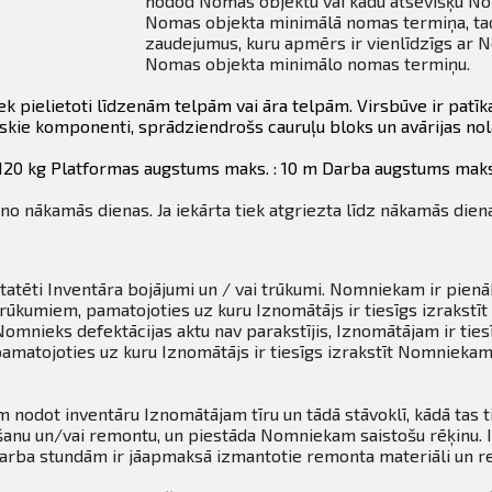
nodod Nomas objektu vai kādu atsevišķu No
Nomas objekta minimālā nomas termiņa, tad
zaudejumus, kuru apmērs ir vienlīdzīgs ar
Nomas objekta minimālo nomas termiņu.
tiek pielietoti līdzenām telpām vai āra telpām. Virsbūve ir patī
liskie komponenti, sprādziendrošs cauruļu bloks un avārijas nol
: 120 kg Platformas augstums maks. : 10 m Darba augstums maks.
 no nākamās dienas. Ja iekārta tiek atgriezta līdz nākamās dien
statēti Inventāra bojājumi un / vai trūkumi. Nomniekam ir pie
i trūkumiem, pamatojoties uz kuru Iznomātājs ir tiesīgs izrak
Nomnieks defektācijas aktu nav parakstījis, Iznomātājam ir tie
amatojoties uz kuru Iznomātājs ir tiesīgs izrakstīt Nomnieka
odot inventāru Iznomātājam tīru un tādā stāvoklī, kādā tas 
īrīšanu un/vai remontu, un piestāda Nomniekam saistošu rēķinu
arba stundām ir jāapmaksā izmantotie remonta materiāli un r