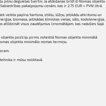
u pilnu degvielas tvertni. Ja atdošanas brīdī šī Nomas objekta
 Sabiedrības pakalpojumu cenām, kas ir 2.75 EUR + PVN litrā.
ek veikta papīra/kartona, stiklu, lūžņu, jebkādu atkritumu un
erģija, biomasa, jebkādas ķīmiskas vielas, sāls, kodolenerģija,
s atlīdzināt visus zaudējumus Iznomātājam, kas radušies šajā
 objekta pozīciju pirms noteiktā Nomas objekta minimālā
 Nomas objekta minimālo nomas termiņu.
toram.
tehnika ir mūsu noliktavā.