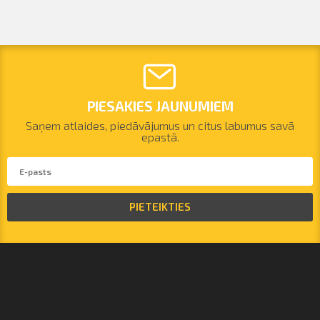
PIESAKIES JAUNUMIEM
Saņem atlaides, piedāvājumus un citus labumus savā
epastā.
PIETEIKTIES