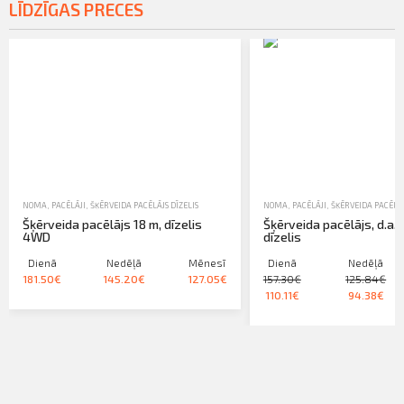
LĪDZĪGAS PRECES
NOMA
,
PACĒLĀJI
,
ŠĶĒRVEIDA PACĒLĀJS DĪZELIS
NOMA
,
PACĒLĀJI
,
ŠĶĒRVEIDA PACĒLĀJ
Šķērveida pacēlājs 18 m, dīzelis
Šķērveida pacēlājs, d.a. 
4WD
dīzelis
Dienā
Nedēļā
Mēnesī
Dienā
Nedēļā
181.50€
145.20€
127.05€
157.30€
125.84€
110.11€
94.38€