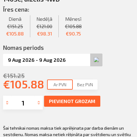
Sazināties
KLIENTU PORTĀLS
Īres cena:
Iziet
Dienā
Nedēļā
Mēnesī
KĻŪT PAR KLIENTU
€
151.25
€
121.00
€
105.88
€
105.88
€
98.31
€
90.75
Nomas periods
€
151.25
€
105.88
Ar PVN
Bez PVN
PIEVIENOT GROZAM
Šai tehnikai nomas maksa tiek aprēķinata par darba dienām un
sestdienu. Nomas maksa netiek rēķināta par svētdienu un svētku