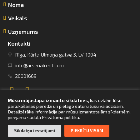
Noma
Veikals
Uzņēmums
Kontakti
info@arsenalrent.com
Rīga, Kārļa Ulmaņa gatve 3, LV-1004
info@arsenalrent.com
+37120001669
20001669
Lietuva
Latvija
Igaunija
Mūsu mājaslapa izmanto sīkdatnes,
kas uzlabo Jūsu
pārlūkošanas pieredzi un pielāgo saturu Jūsu vajadzībām.
Detalizētāka informācija par mūsu izmantotajām sīkdatnēm,
pieejama sadaļā Privātuma politika.
UZ SĀKUMU
Sīkdatņu iestatījumi
PIEKRĪTU VISAM
© Arsenal Tehnikas noma 2021. Visas tiesības aizsargātas. Mājaslapas
izstrāde –
bettrweb.com