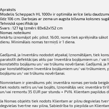
Apraksts
Modelis Scheppach HL 1000v ir optimāla ierīce lielu daudzumu 
līdz 106 cm. Darbojas ar zema un augsta blīvuma koksnes sug
Tehniskā specifikācija
Svars : 127 kg Izmēri: 83х62х152 cm
Nomas noteikumi
Iekārtu iznomājot pēc plkst. 16:00, noma tiek aprēķināta sākot
dienu. Minimālais nomas termiņš ir 1 diena.
Gadījumā, ja Inventāru nododot atpakaļ Iznomātājam, tiek kon
parakstīt defektācijas aktu par Inventāra bojājumiem un / va
konstatēto bojājumu un/ vai trūkumu novēršanai. Gadījumā, ja 
par konstatētajiem Inventāra bojājumiem un/ vai trūkumiem, p
bojājumu un/ vai trūkumu novēršanai.
Nomniekam ir pienākums pēc inventāra nomas perioda beigām n
tiek nodots netīrs un/vai bojāts, Iznomātājs veic inventāra t
un/vai remontu 35 EUR par stundu + PVN. Klientam papildus d
Ja Nomas objekts tiek nodots Klientam ar pilnu degvielas tvert
degvielas tvertne nav pilna, Sabiedrība to piepilda un Klient