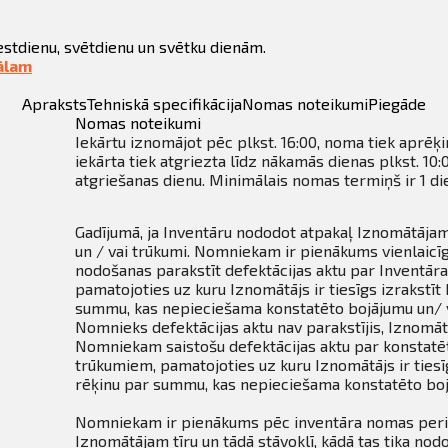
estdienu, svētdienu un svētku dienām.
ālam
Apraksts
Tehniskā specifikācija
Nomas noteikumi
Piegāde
Nomas noteikumi
Iekārtu iznomājot pēc plkst. 16:00, noma tiek aprēķ
iekārta tiek atgriezta līdz nākamās dienas plkst. 10
atgriešanas dienu. Minimālais nomas termiņš ir 1 di
Gadījumā, ja Inventāru nododot atpakaļ Iznomātājam,
un / vai trūkumi. Nomniekam ir pienākums vienlaicī
nodošanas parakstīt defektācijas aktu par Inventār
pamatojoties uz kuru Iznomātājs ir tiesīgs izrakstī
summu, kas nepieciešama konstatēto bojājumu un/ v
Nomnieks defektācijas aktu nav parakstījis, Iznomātā
Nomniekam saistošu defektācijas aktu par konstatē
trūkumiem, pamatojoties uz kuru Iznomātājs ir ties
rēķinu par summu, kas nepieciešama konstatēto boj
Nomniekam ir pienākums pēc inventāra nomas peri
Iznomātājam tīru un tādā stāvoklī, kādā tas tika no