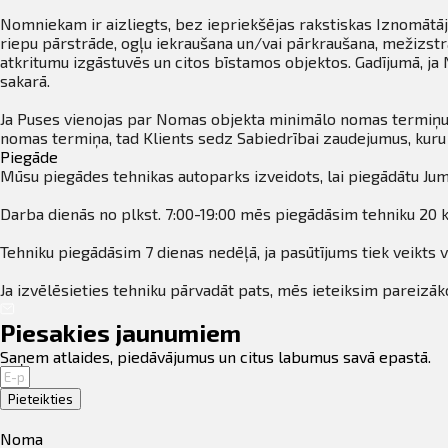
Nomniekam ir aizliegts, bez iepriekšējas rakstiskas Iznomātāja
riepu pārstrāde, ogļu iekraušana un/vai pārkraušana, mežizstrā
atkritumu izgāstuvēs un citos bīstamos objektos. Gadījumā, j
sakarā.
Ja Puses vienojas par Nomas objekta minimālo nomas termiņu,
nomas termiņa, tad Klients sedz Sabiedrībai zaudejumus, ku
Piegāde
Mūsu piegādes tehnikas autoparks izveidots, lai piegādātu Jum
Darba dienās no plkst. 7:00-19:00 mēs piegādāsim tehniku 20 k
Tehniku piegādāsim 7 dienas nedēļā, ja pasūtījums tiek veikts v
Ja izvēlēsieties tehniku pārvadāt pats, mēs ieteiksim pareizāko
Piesakies jaunumiem
Saņem atlaides, piedāvājumus un citus labumus savā epastā.
Pieteikties
Noma