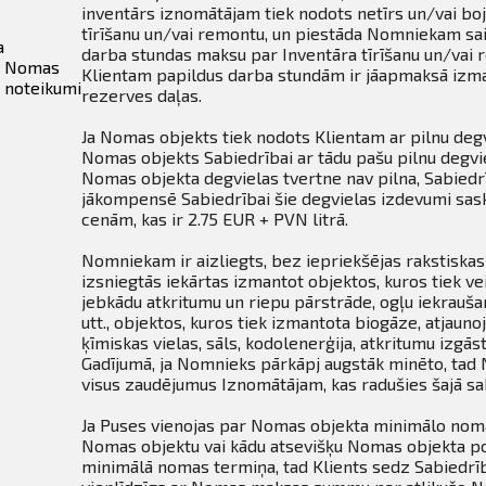
inventārs iznomātājam tiek nodots netīrs un/vai boj
tīrīšanu un/vai remontu, un piestāda Nomniekam sai
a
darba stundas maksu par Inventāra tīrīšanu un/vai
Nomas
Klientam papildus darba stundām ir jāapmaksā izma
noteikumi
rezerves daļas.
Ja Nomas objekts tiek nodots Klientam ar pilnu degv
Nomas objekts Sabiedrībai ar tādu pašu pilnu degviel
Nomas objekta degvielas tvertne nav pilna, Sabiedrī
jākompensē Sabiedrībai šie degvielas izdevumi sas
cenām, kas ir 2.75 EUR + PVN litrā.
Nomniekam ir aizliegts, bez iepriekšējas rakstiskas
izsniegtās iekārtas izmantot objektos, kuros tiek vei
jebkādu atkritumu un riepu pārstrāde, ogļu iekrauš
utt., objektos, kuros tiek izmantota biogāze, atjaun
ķīmiskas vielas, sāls, kodolenerģija, atkritumu izgā
Gadījumā, ja Nomnieks pārkāpj augstāk minēto, tad
visus zaudējumus Iznomātājam, kas radušies šajā sa
Ja Puses vienojas par Nomas objekta minimālo nomas
Nomas objektu vai kādu atsevišķu Nomas objekta po
minimālā nomas termiņa, tad Klients sedz Sabiedrī