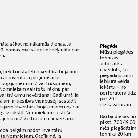
ināta sākot no nākamās dienas. Ja
Piegāde
:00, nomas maksa netiek rēķināta par
Mūsu piegādes
ena.
tehnikas
autoparks
izveidots, lai
 tiek konstatēti Inventāra bojājumi
piegādātu Jums
gi ar inventāra pieņemšanas –
jebkura veida
a bojājumiem un / vai trūkumiem,
iekārtu – no
t Nomniekam saistošu rēķinu par
perforatora līdz
ai trūkumu novēršanai. Gadījumā, ja
pat 20 t
jam ir tiesības vienpusēji sastādīt
ekskavatoram.
tajiem Inventāra bojājumiem un/ vai
īgs izrakstīt Nomniekam saistošu
Darba dienās no
ājumu un/ vai trūkumu novēršanai.
plkst. 7:00-19:00
mēs piegādāsim
oda beigām nodot inventāru
tehniku 20 km
dots Nomniekam. Gadījumā, ja