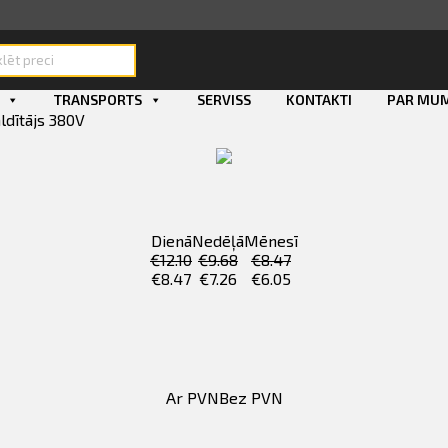
ducts
rch
TRANSPORTS
SERVISS
KONTAKTI
PAR MU
ldītājs 380V
Dienā
Nedēļā
Mēnesī
€
12.10
€
9.68
€
8.47
€
8.47
€
7.26
€
6.05
Ar PVN
Bez PVN