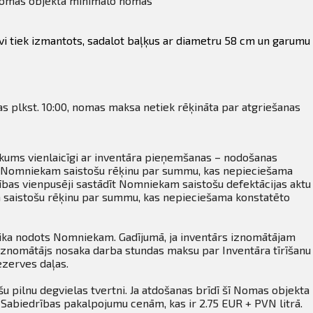
Nomas objekta minimālo nomas
vi tiek izmantots, sadalot baļķus ar diametru 58 cm un garumu
as plkst. 10:00, nomas maksa netiek rēķināta par atgriešanas
nākums vienlaicīgi ar inventāra pieņemšanas – nodošanas
stīt Nomniekam saistošu rēķinu par summu, kas nepieciešama
sības vienpusēji sastādīt Nomniekam saistošu defektācijas aktu
m saistošu rēķinu par summu, kas nepieciešama konstatēto
tika nodots Nomniekam. Gadījumā, ja inventārs iznomātājam
. Iznomātājs nosaka darba stundas maksu par Inventāra tīrīšanu
ezerves daļas.
u pilnu degvielas tvertni. Ja atdošanas brīdī šī Nomas objekta
 Sabiedrības pakalpojumu cenām, kas ir 2.75 EUR + PVN litrā.