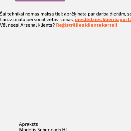
ināties
skaldītājs
380V
Šai tehnikai nomas maksa tiek aprēķinata par darba dienām, s
t
daudzums
Lai uzzinātu personalizētās cenas,
pieslēdzies klientu port
Vēl neesi Arsenal klients?
Reģistrējies klienta kartei!
Apraksts
Modelis Scheppach HL