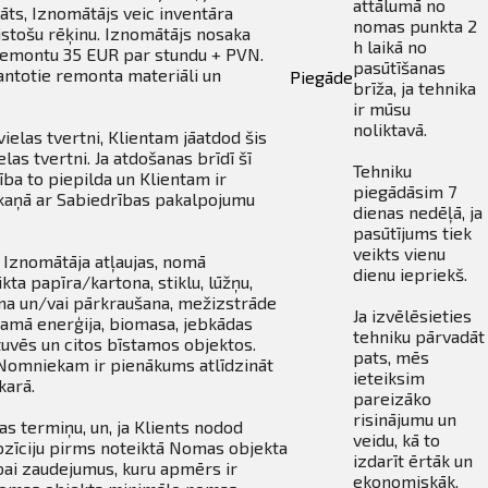
attālumā no
āts, Iznomātājs veic inventāra
nomas punkta 2
stošu rēķinu. Iznomātājs nosaka
h laikā no
 remontu 35 EUR par stundu + PVN.
pasūtīšanas
ntotie remonta materiāli un
Piegāde
brīža, ja tehnika
ir mūsu
noliktavā.
ielas tvertni, Klientam jāatdod šis
as tvertni. Ja atdošanas brīdī šī
Tehniku
ba to piepilda un Klientam ir
piegādāsim 7
kaņā ar Sabiedrības pakalpojumu
dienas nedēļā, ja
pasūtījums tiek
veikts vienu
 Iznomātāja atļaujas, nomā
dienu iepriekš.
kta papīra/kartona, stiklu, lūžņu,
ana un/vai pārkraušana, mežizstrāde
Ja izvēlēsieties
ojamā enerģija, biomasa, jebkādas
tehniku pārvadāt
stuvēs un citos bīstamos objektos.
pats, mēs
 Nomniekam ir pienākums atlīdzināt
ieteiksim
karā.
pareizāko
risinājumu un
 termiņu, un, ja Klients nodod
veidu, kā to
zīciju pirms noteiktā Nomas objekta
izdarīt ērtāk un
bai zaudejumus, kuru apmērs ir
ekonomiskāk.