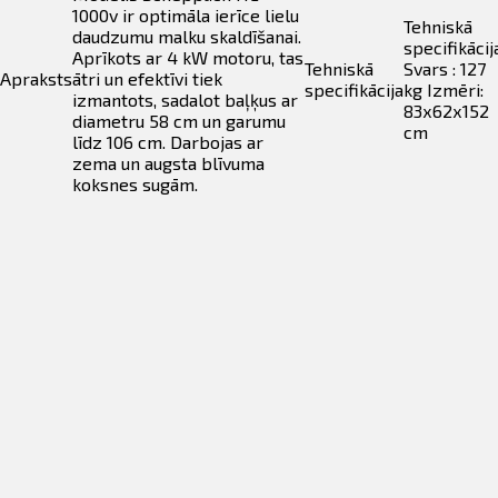
1000v ir optimāla ierīce lielu
Tehniskā
daudzumu malku skaldīšanai.
specifikācij
Aprīkots ar 4 kW motoru, tas
Tehniskā
Svars : 127
Apraksts
ātri un efektīvi tiek
specifikācija
kg Izmēri:
izmantots, sadalot baļķus ar
83х62х152
diametru 58 cm un garumu
cm
līdz 106 cm. Darbojas ar
zema un augsta blīvuma
koksnes sugām.