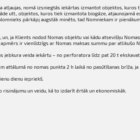
 atļaujas, nomā izsniegtās iekārtas izmantot objektos, kuros ti
de utt., objektos, kuros tiek izmantota biogāze, atjaunojamā en
a Nomnieks pārkāpj augstāk minēto, tad Nomniekam ir pienākum
 un, ja Klients nodod Nomas objektu vai kādu atsevišķu Nomas
ru apmērs ir vienlīdzīgs ar Nomas maksas summu par atlikušo
s jebkura veida iekārtu – no perforatora līdz pat 20 t ekskava
m attālumā no nomas punkta 2 h laikā no pasūtīšanas brīža, ja 
ienu dienu iepriekš.
 risinājumu un veidu, kā to izdarīt ērtāk un ekonomiskāk.