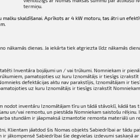
vienlīdzīgs ar Nomas maksas summu par atlikušo 
termiņu.
malku skaldīšanai. Aprīkots ar 4 kW motoru, tas ātri un efektī
ām.
 no nākamās dienas. Ja iekārta tiek atgriezta līdz nākamās dien
statēti Inventāra bojājumi un / vai trūkumi. Nomniekam ir pie
i trūkumiem, pamatojoties uz kuru Iznomātājs ir tiesīgs izrak
Nomnieks defektācijas aktu nav parakstījis, Iznomātājam ir tie
amatojoties uz kuru Iznomātājs ir tiesīgs izrakstīt Nomnieka
odot inventāru Iznomātājam tīru un tādā stāvoklī, kādā tas 
īrīšanu un/vai remontu, un piestāda Nomniekam saistošu rēķinu
arba stundām ir jāapmaksā izmantotie remonta materiāli un r
ni, Klientam jāatdod šis Nomas objekts Sabiedrībai ar tādu paš
am ir jākompensē Sabiedrībai šie degvielas izdevumi saskaņā ar