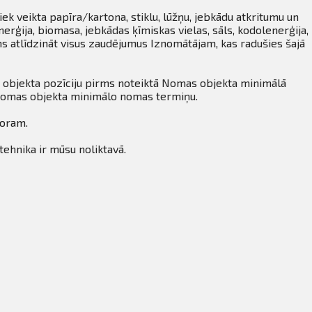
ek veikta papīra/kartona, stiklu, lūžņu, jebkādu atkritumu un
erģija, biomasa, jebkādas ķīmiskas vielas, sāls, kodolenerģija,
s atlīdzināt visus zaudējumus Iznomātājam, kas radušies šajā
 objekta pozīciju pirms noteiktā Nomas objekta minimālā
 Nomas objekta minimālo nomas termiņu.
toram.
tehnika ir mūsu noliktavā.