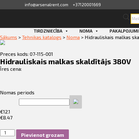
info@arsenalrent.com
+37120001669
Pro
sea
skats
Skip
TIRDZNIECĪBA
NOMA
PAKALPOJUMI
to
Sākums
>
Tehnikas katalogs
>
Noma
>
Hidrauliskais malkas ska
content
fila informācija
Preces kods: 07-115-001
ini, pavadzīmes
Hidrauliskais malkas skaldītājs 380V
Īres cena:
sājumu saraksts
ijas, piedāvājumi
Nomas periods
ījumi
€
12.1
€
8.47
erves daļu pasūtīšana
Hidrauliskais
Pievienot grozam
malkas