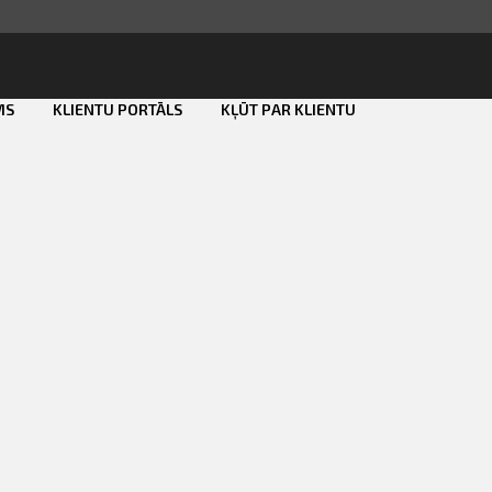
MS
KLIENTU PORTĀLS
KĻŪT PAR KLIENTU
Smart ID
eParaksts
eParaksts mobile