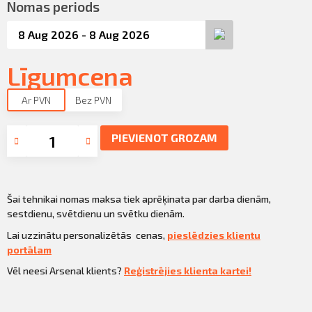
Sazināties
Nomas periods
KLIENTU PORTĀLS
Iziet
KĻŪT PAR KLIENTU
Līgumcena
Ar PVN
Bez PVN
PIEVIENOT GROZAM
Šai tehnikai nomas maksa tiek aprēķinata par darba dienām,
sestdienu, svētdienu un svētku dienām.
Lai uzzinātu personalizētās cenas,
pieslēdzies klientu
portālam
Vēl neesi Arsenal klients?
Reģistrējies klienta kartei!