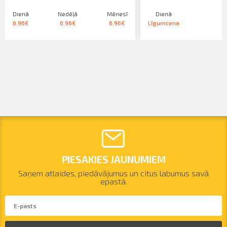
Dienā
Nedēļā
Mēnesī
Dienā
6.96€
6.96€
6.96€
Līgumcena
PIESAKIES JAUNUMIEM
Saņem atlaides, piedāvājumus un citus labumus savā
epastā.