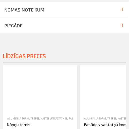
NOMAS NOTEIKUMI
PIEGĀDE
LĪDZĪGAS PRECES
ALUMĪNIJA TORŅI, TREPES, KASTES UN SASTATNES
,
FASĀDES SASTATNES
ALUMĪNIJA TORŅI, TREPES, KASTES U
,
NOMA
Kāpņu tornis
Fasādes sastatņu komp