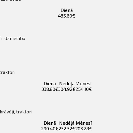
Dienā
435.60€
Tirdzniecība
traktori
Dienā
Nedēļā
Mēnesī
338.80€
304.92€
254.10€
rāvēji, traktori
Dienā
Nedēļā
Mēnesī
290.40€
232.32€
203.28€