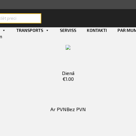
ducts
rch
TRANSPORTS
SERVISS
KONTAKTI
PAR MU
m
Dienā
€
1.00
Ar PVN
Bez PVN