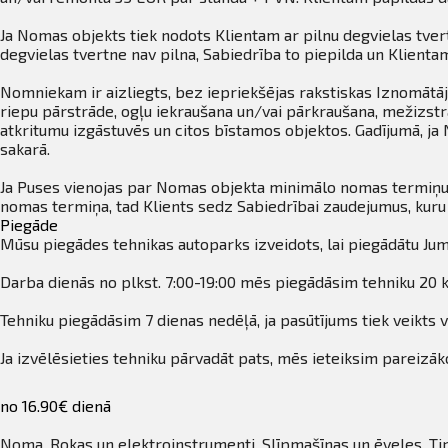
Ja Nomas objekts tiek nodots Klientam ar pilnu degvielas tvert
degvielas tvertne nav pilna, Sabiedrība to piepilda un Klient
Nomniekam ir aizliegts, bez iepriekšējas rakstiskas Iznomātāja
riepu pārstrāde, ogļu iekraušana un/vai pārkraušana, mežizstrā
atkritumu izgāstuvēs un citos bīstamos objektos. Gadījumā, j
sakarā.
Ja Puses vienojas par Nomas objekta minimālo nomas termiņu,
nomas termiņa, tad Klients sedz Sabiedrībai zaudejumus, ku
Piegāde
Mūsu piegādes tehnikas autoparks izveidots, lai piegādātu Jum
Darba dienās no plkst. 7:00-19:00 mēs piegādāsim tehniku 20 k
Tehniku piegādāsim 7 dienas nedēļā, ja pasūtījums tiek veikts v
Ja izvēlēsieties tehniku pārvadāt pats, mēs ieteiksim pareizāko
no 16.90€ dienā
Noma
,
Rokas un elektroinstrumenti
,
Slīpmašīnas un ēveles
,
Ti