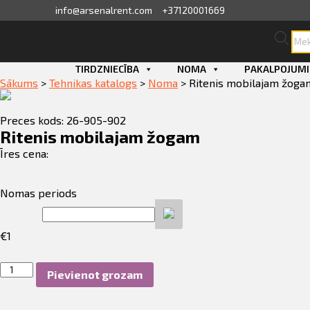
info@arsenalrent.com
+37120001669
Pro
sea
skats
Skip
TIRDZNIECĪBA
NOMA
PAKALPOJUMI
to
Sākums
>
Tehnikas katalogs
>
Noma
>
Ritenis mobilajam žoga
content
fila informācija
Preces kods: 26-905-902
ini, pavadzīmes
Ritenis mobilajam žogam
Īres cena:
sājumu saraksts
Nomas periods
ijas, piedāvājumi
€
1
ījumi
Ritenis
Pievienot grozam
erves daļu pasūtīšana
mobilajam
žogam
daudzums