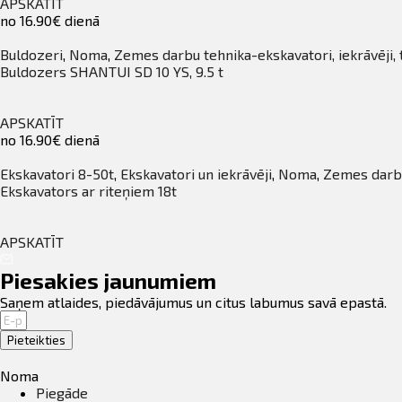
APSKATĪT
no 16.90€ dienā
Buldozeri
,
Noma
,
Zemes darbu tehnika-ekskavatori, iekrāvēji, 
Buldozers SHANTUI SD 10 YS, 9.5 t
APSKATĪT
no 16.90€ dienā
Ekskavatori 8-50t
,
Ekskavatori un iekrāvēji
,
Noma
,
Zemes darbu 
Ekskavators ar riteņiem 18t
APSKATĪT
Piesakies jaunumiem
Saņem atlaides, piedāvājumus un citus labumus savā epastā.
Pieteikties
Noma
Piegāde