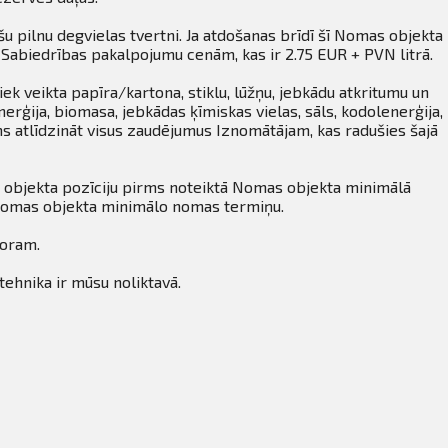
u pilnu degvielas tvertni. Ja atdošanas brīdī šī Nomas objekta
 Sabiedrības pakalpojumu cenām, kas ir 2.75 EUR + PVN litrā.
ek veikta papīra/kartona, stiklu, lūžņu, jebkādu atkritumu un
erģija, biomasa, jebkādas ķīmiskas vielas, sāls, kodolenerģija,
s atlīdzināt visus zaudējumus Iznomātājam, kas radušies šajā
 objekta pozīciju pirms noteiktā Nomas objekta minimālā
 Nomas objekta minimālo nomas termiņu.
toram.
tehnika ir mūsu noliktavā.