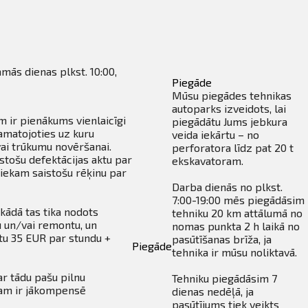
amās dienas plkst. 10:00,
Piegāde
Mūsu piegādes tehnikas
autoparks izveidots, lai
m ir pienākums vienlaicīgi
piegādātu Jums jebkura
amatojoties uz kuru
veida iekārtu – no
ai trūkumu novēršanai.
perforatora līdz pat 20 t
stošu defektācijas aktu par
ekskavatoram.
iekam saistošu rēķinu par
Darba dienās no plkst.
7:00-19:00 mēs piegādāsim
kādā tas tika nodots
tehniku 20 km attālumā no
u un/vai remontu, un
nomas punkta 2 h laikā no
tu 35 EUR par stundu +
pasūtīšanas brīža, ja
Piegāde
tehnika ir mūsu noliktavā.
ar tādu pašu pilnu
Tehniku piegādāsim 7
ntam ir jākompensē
dienas nedēļā, ja
pasūtījums tiek veikts