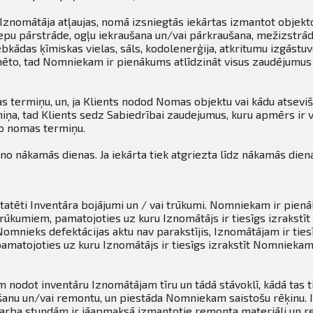
Iznomātāja atļaujas, nomā izsniegtās iekārtas izmantot objekto
iepu pārstrāde, ogļu iekraušana un/vai pārkraušana, mežizstrāde
bkādas ķīmiskas vielas, sāls, kodolenerģija, atkritumu izgāstu
nēto, tad Nomniekam ir pienākums atlīdzināt visus zaudējumus
 termiņu, un, ja Klients nodod Nomas objektu vai kādu atsevi
a, tad Klients sedz Sabiedrībai zaudejumus, kuru apmērs ir 
o nomas termiņu.
 no nākamās dienas. Ja iekārta tiek atgriezta līdz nākamās dien
statēti Inventāra bojājumi un / vai trūkumi. Nomniekam ir pie
i trūkumiem, pamatojoties uz kuru Iznomātājs ir tiesīgs izrak
Nomnieks defektācijas aktu nav parakstījis, Iznomātājam ir tie
amatojoties uz kuru Iznomātājs ir tiesīgs izrakstīt Nomnieka
odot inventāru Iznomātājam tīru un tādā stāvoklī, kādā tas 
īrīšanu un/vai remontu, un piestāda Nomniekam saistošu rēķinu
arba stundām ir jāapmaksā izmantotie remonta materiāli un r