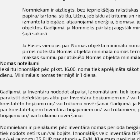
Nomniekam ir aizliegts, bez iepriekšējas rakstiskas 
papīra/kartona, stiklu, lūžņu, jebkādu atkritumu un r
izmantota biogāze, atjaunojamā enerģija, biomasa, je
objektos. Gadījumā, ja Nomnieks pārkāpj augstāk mi
šajā sakarā.
Ja Puses vienojas par Nomas objekta minimālo nomas
pirms noteiktā Nomas objekta minimālā nomas termiņ
maksas summu par atlikušo Nomas objekta minimāl
Nomas noteikumi
Iekārtu iznomājot pēc plkst. 16:00, noma tiek aprēķināta sākot
dienu. Minimālais nomas termiņš ir 1 diena.
Gadījumā, ja Inventāru nododot atpakaļ Iznomātājam, tiek kon
parakstīt defektācijas aktu par Inventāra bojājumiem un / va
konstatēto bojājumu un/ vai trūkumu novēršanai. Gadījumā, ja 
par konstatētajiem Inventāra bojājumiem un/ vai trūkumiem, p
bojājumu un/ vai trūkumu novēršanai.
Nomniekam ir pienākums pēc inventāra nomas perioda beigām n
tiek nodots netīrs un/vai bojāts, Iznomātājs veic inventāra t
un/vai remontu 35 EUR par stundu + PVN. Klientam papildus d