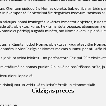
ni, Klientam jāatdod šis Nomas objekts Sabiedrībai ar tādu paš
am ir jākompensē Sabiedrībai šie degvielas izdevumi saskaņā ar
 atļaujas, nomā izsniegtās iekārtas izmantot objektos, kuros ti
de utt., objektos, kuros tiek izmantota biogāze, atjaunojamā en
a Nomnieks pārkāpj augstāk minēto, tad Nomniekam ir pienākum
 un, ja Klients nodod Nomas objektu vai kādu atsevišķu Nomas
ru apmērs ir vienlīdzīgs ar Nomas maksas summu par atlikušo
s jebkura veida iekārtu – no perforatora līdz pat 20 t ekskava
m attālumā no nomas punkta 2 h laikā no pasūtīšanas brīža, ja 
ienu dienu iepriekš.
 risinājumu un veidu, kā to izdarīt ērtāk un ekonomiskāk.
Līdzīgas preces
rdzniecība