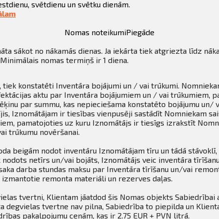
estdienu, svētdienu un svētku dienām.
ālam
Nomas noteikumi
Piegāde
āta sākot no nākamās dienas. Ja iekārta tiek atgriezta līdz nāk
Minimālais nomas termiņš ir 1 diena.
 tiek konstatēti Inventāra bojājumi un / vai trūkumi. Nomnieka
ektācijas aktu par Inventāra bojājumiem un / vai trūkumiem, p
 rēķinu par summu, kas nepieciešama konstatēto bojājumu un/ v
jis, Iznomātājam ir tiesības vienpusēji sastādīt Nomniekam sai
em, pamatojoties uz kuru Iznomātājs ir tiesīgs izrakstīt Nomn
ai trūkumu novēršanai.
 beigām nodot inventāru Iznomātājam tīru un tādā stāvoklī, 
nodots netīrs un/vai bojāts, Iznomātājs veic inventāra tīrīšan
aka darba stundas maksu par Inventāra tīrīšanu un/vai remon
izmantotie remonta materiāli un rezerves daļas.
elas tvertni, Klientam jāatdod šis Nomas objekts Sabiedrībai 
ta degvielas tvertne nav pilna, Sabiedrība to piepilda un Klie
drības pakalpojumu cenām, kas ir 2.75 EUR + PVN litrā.