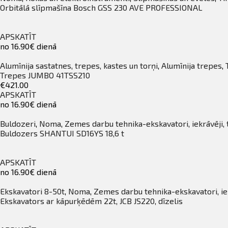
Orbitālā slīpmašīna Bosch GSS 230 AVE PROFESSIONAL
APSKATĪT
no 16.90€ dienā
Alumīnija sastatnes, trepes, kastes un torņi
,
Alumīnija trepes
,
Trepes JUMBO 41TSS210
€421.00
APSKATĪT
no 16.90€ dienā
Buldozeri
,
Noma
,
Zemes darbu tehnika-ekskavatori, iekrāvēji, 
Buldozers SHANTUI SD16YS 18,6 t
APSKATĪT
no 16.90€ dienā
Ekskavatori 8-50t
,
Noma
,
Zemes darbu tehnika-ekskavatori, iek
Ekskavators ar kāpurķēdēm 22t, JCB JS220, dīzelis