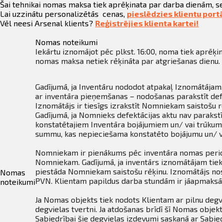
ināties
Šai tehnikai nomas maksa tiek aprēķinata par darba dienām, s
Lai uzzinātu personalizētās cenas,
pieslēdzies klientu port
Vēl neesi Arsenal klients?
Reģistrējies klienta kartei!
t
Nomas noteikumi
Iekārtu iznomājot pēc plkst. 16:00, noma tiek aprēķin
nomas maksa netiek rēķināta par atgriešanas dienu. 
Gadījumā, ja Inventāru nododot atpakaļ Iznomātājam,
ar inventāra pieņemšanas – nodošanas parakstīt def
Iznomātājs ir tiesīgs izrakstīt Nomniekam saistošu
Gadījumā, ja Nomnieks defektācijas aktu nav parakstī
konstatētajiem Inventāra bojājumiem un/ vai trūkumi
summu, kas nepieciešama konstatēto bojājumu un/ v
Nomniekam ir pienākums pēc inventāra nomas perioda
Nomniekam. Gadījumā, ja inventārs iznomātājam tiek 
piestāda Nomniekam saistošu rēķinu. Iznomātājs nos
Nomas
PVN. Klientam papildus darba stundām ir jāapmaksā 
noteikumi
Ja Nomas objekts tiek nodots Klientam ar pilnu degvi
degvielas tvertni. Ja atdošanas brīdī šī Nomas objek
Sabiedrībai šie degvielas izdevumi saskaņā ar Sabie