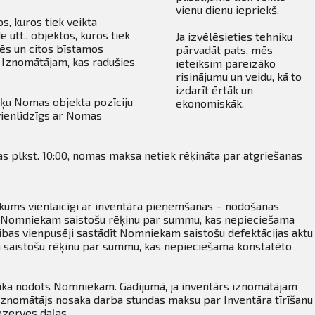
vienu dienu iepriekš.
s, kuros tiek veikta
 utt., objektos, kuros tiek
Ja izvēlēsieties tehniku
vēs un citos bīstamos
pārvadāt pats, mēs
 Iznomātājam, kas radušies
ieteiksim pareizāko
risinājumu un veidu, kā to
izdarīt ērtāk un
šķu Nomas objekta pozīciju
ekonomiskāk.
vienlīdzīgs ar Nomas
as plkst. 10:00, nomas maksa netiek rēķināta par atgriešanas
nākums vienlaicīgi ar inventāra pieņemšanas – nodošanas
stīt Nomniekam saistošu rēķinu par summu, kas nepieciešama
sības vienpusēji sastādīt Nomniekam saistošu defektācijas aktu
m saistošu rēķinu par summu, kas nepieciešama konstatēto
tika nodots Nomniekam. Gadījumā, ja inventārs iznomātājam
. Iznomātājs nosaka darba stundas maksu par Inventāra tīrīšanu
ezerves daļas.