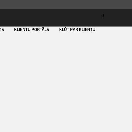
0
MS
KLIENTU PORTĀLS
KĻŪT PAR KLIENTU
Smart ID
eParaksts
eParaksts mobile