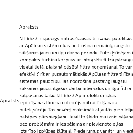
Apraksts
NT 65/2 ir spēcīgs mitrās/sausās tīrīšanas putekļsūc
ar ApClean sistēmu, kas nodrošina nemainīgi augstu
sūkšanas jaudu un ilgu darba periodu. Putekļsūcējam i
kompakts turbīnu korpuss ar integrētu filtra pārsegu
vieglai lielā, plakanā plisētā filtra noņemšanai. To var
efektīvi tīrīt ar pusautomātiskās ApClean filtra tīrīša
sistēmas palīdzību. Tas nodrošina pastāvīgi augstu
sūkšanas jaudu, ilgākus darba intervālus un ilgu filtra
kalpošanas laiku. NT 65/2 Ap ir elektroniskās
Apraksts
iepildīšanas līmeņa noteicējs mitrai tīrīšanai ar
putekļsūcēju. Tas novērš maksimāli atļautās piepildī
pakāpes pārsniegšanu. Iesūkto šķidrumu iznīcināšan
bez problēmām ir iespējama ar pievienoto eļļas
izturīgo izplūdes šļūteni. Piederumus var ātri un viegl