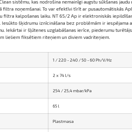
Clean sistēmu, kas nodrošina nemainīgi augstu sūkšanas jaudu 
tā filtra noņemšanai. To var efektīvi tīrīt ar pusautomātiskās Ap
u filtra kalpošanas laiku. NT 65/2 Ap ir elektroniskās iepildīša
 Iesūkto šķidrumu iznīcināšana bez problēmām ir iespējama ar 
mu. Iekārtai ir šļūtenes uzglabāšanas ierīce, piederumu turētājs
m lieliem fiksētiem riteņiem un diviem vadriteņiem.
1 / 220 - 240 / 50 - 60 Ph/V/
Hz
2 x 74 l/s
254 / 25,4 mbar/kPa
65 l
Plastmasa