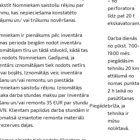
– no
akstīt Nomniekam saistošu rēķinu par
perforatora
mu, kas nepieciešama konstatēto
līdz pat 20 t
ājumu un/ vai trūkumu novēršanai.
ekskavatoram.
niekam ir pienākums pēc inventāra
Darba dienās
as perioda beigām nodot inventāru
no plkst. 7:00-
omātājam tīru un tādā stāvoklī, kādā tas
19:00 mēs
a nodots Nomniekam. Gadījumā, ja
piegādāsim
entārs iznomātājam tiek nodots netīrs
tehniku 20 km
vai bojāts, Iznomātājs veic inventāra
attālumā no
īšanu un/vai remontu, un piestāda
nomas punkta
niekam saistošu rēķinu. Iznomātājs
2 h laikā no
aka darba stundas maksu par Inventāra
pasūtīšanas
īšanu un/vai remontu 35 EUR par stundu
Piegāde
brīža, ja
VN. Klientam papildus darba stundām ir
tehnika ir
pmaksā izmantotie remonta materiāli
mūsu
rezerves daļas.
noliktavā.
Nomas objekts tiek nodots Klientam ar