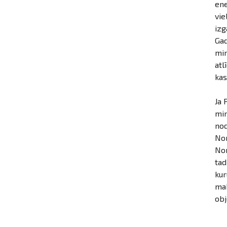
ene
vie
izg
Gad
min
atl
kas
Ja 
min
nod
Nom
Nom
tad
kur
ma
obj