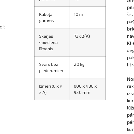
pil
šis
Kabeļa
10 m
garums
paš
iek
brī
nav
Skaņas
73 dB(A)
spiediena
Kli
līmenis
deg
pak
Svars bez
20 kg
litr
piederumiem
Nom
rak
Izmēri (G x P
600 x 480 x
x A)
920 mm
izs
kur
lūž
pār
pār
kur