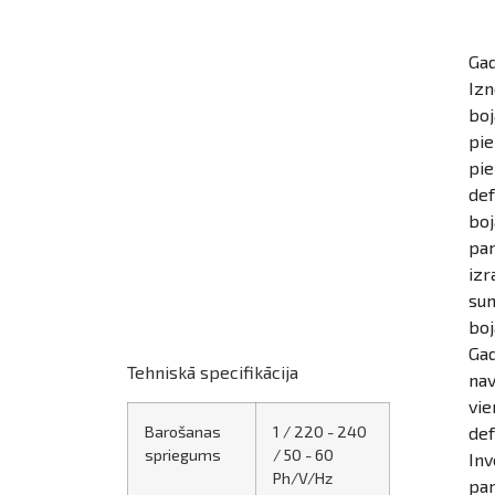
Gad
Izn
boj
pie
pie
def
boj
pam
izr
sum
boj
Gad
Tehniskā specifikācija
nav
vie
Barošanas
1 / 220 - 240
def
spriegums
/ 50 - 60
Inv
Ph/V/
Hz
pam