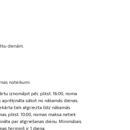
tku dienām.
mas noteikumi
ārtu iznomājot pēc plkst. 16:00, noma
k aprēķināta sākot no nākamās dienas.
iekārta tiek atgriezta līdz nākamās
nas plkst. 10:00, nomas maksa netiek
ināta par atgriešanas dienu. Minimālais
as termiņš ir 1 diena.