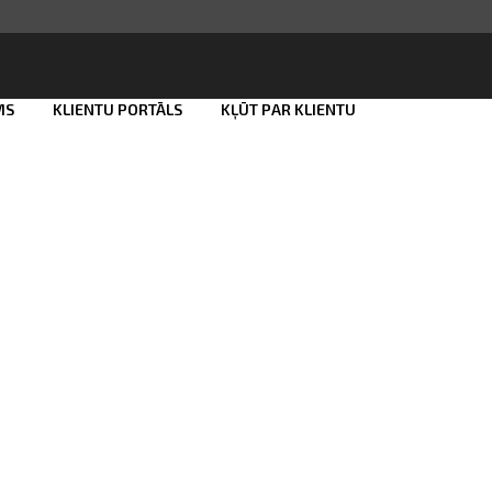
MS
KLIENTU PORTĀLS
KĻŪT PAR KLIENTU
Smart ID
eParaksts
eParaksts mobile