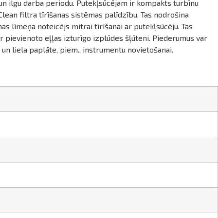
un ilgu darba periodu. Putekļsūcējam ir kompakts turbīnu
Clean filtra tīrīšanas sistēmas palīdzību. Tas nodrošina
nas līmeņa noteicējs mitrai tīrīšanai ar putekļsūcēju. Tas
pievienoto eļļas izturīgo izplūdes šļūteni. Piederumus var
 un liela paplāte, piem., instrumentu novietošanai.