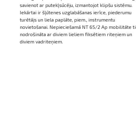
savienot ar putekļsūcēju, izmantojot klipšu sistēmu.
Iekārtai ir šļūtenes uzglabāšanas ierīce, piederumu
turētājs un liela paplāte, piem., instrumentu
novietošanai. Nepieciešamā NT 65/2 Ap mobilitāte t
nodrošināta ar diviem lieliem fiksētiem riteņiem un
diviem vadriteņiem.