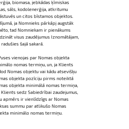
rģija, biomasa, jebkādas ķīmiskas
las, sāls, kodolenerģija, atkritumu
āstuvēs un citos bīstamos objektos.
ījumā, ja Nomnieks pārkāpj augstāk
ēto, tad Nomniekam ir pienākums
īdzināt visus zaudējumus Iznomātājam,
 radušies šajā sakarā.
Puses vienojas par Nomas objekta
imālo nomas termiņu, un, ja Klients
od Nomas objektu vai kādu atsevišķu
as objekta pozīciju pirms noteiktā
as objekta minimālā nomas termiņa,
 Klients sedz Sabiedrībai zaudejumus,
u apmērs ir vienlīdzīgs ar Nomas
ksas summu par atlikušo Nomas
ekta minimālo nomas termiņu.