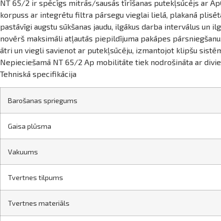
NT 65/2 ir spēcīgs mitrās/sausās tīrīšanas putekļsūcējs ar Ap
korpuss ar integrētu filtra pārsegu vieglai lielā, plakanā plisē
pastāvīgi augstu sūkšanas jaudu, ilgākus darba intervālus un ilg
novērš maksimāli atļautās piepildījuma pakāpes pārsniegšanu.
ātri un viegli savienot ar putekļsūcēju, izmantojot klipšu sistē
Nepieciešamā NT 65/2 Ap mobilitāte tiek nodrošināta ar divie
Tehniskā specifikācija
Barošanas spriegums
Gaisa plūsma
Vakuums
Tvertnes tilpums
Tvertnes materiāls