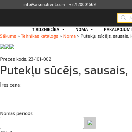
info@arsenalrent.com
+37120001669
Produc
search
skats
Skip
TIRDZNIECĪBA
NOMA
PAKALPOJUMI
Sākums
>
Tehnikas katalogs
>
Noma
>
Putekļu sūcējs, sausais,
to
fila informācija
content
ini, pavadzīmes
Preces kods: 23-101-002
Putekļu sūcējs, sausais
sājumu saraksts
Īres cena:
ijas, piedāvājumi
ījumi
Nomas periods
erves daļu pasūtīšana