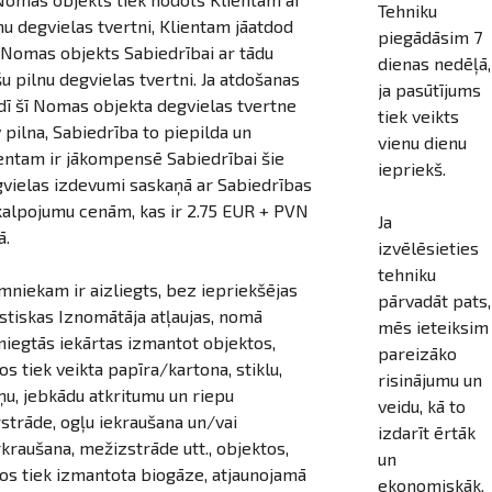
Tehniku
nu degvielas tvertni, Klientam jāatdod
piegādāsim 7
 Nomas objekts Sabiedrībai ar tādu
dienas nedēļā,
u pilnu degvielas tvertni. Ja atdošanas
ja pasūtījums
dī šī Nomas objekta degvielas tvertne
tiek veikts
 pilna, Sabiedrība to piepilda un
vienu dienu
entam ir jākompensē Sabiedrībai šie
iepriekš.
vielas izdevumi saskaņā ar Sabiedrības
alpojumu cenām, kas ir 2.75 EUR + PVN
Ja
ā.
izvēlēsieties
tehniku
niekam ir aizliegts, bez iepriekšējas
pārvadāt pats,
stiskas Iznomātāja atļaujas, nomā
mēs ieteiksim
niegtās iekārtas izmantot objektos,
pareizāko
os tiek veikta papīra/kartona, stiklu,
risinājumu un
ņu, jebkādu atkritumu un riepu
veidu, kā to
strāde, ogļu iekraušana un/vai
izdarīt ērtāk
kraušana, mežizstrāde utt., objektos,
un
os tiek izmantota biogāze, atjaunojamā
ekonomiskāk.