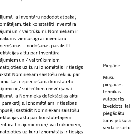
ījumā, ja Inventāru nododot atpakaļ
omātājam, tiek konstatēti Inventāra
ājumi un / vai trūkumi. Nomniekam ir
nākums vienlaicīgi ar inventāra
ņemšanas – nodošanas parakstīt
ektācijas aktu par Inventāra
ājumiem un / vai trūkumiem,
Piegāde
atojoties uz kuru Iznomātājs ir tiesīgs
akstīt Nomniekam saistošu rēķinu par
Mūsu
mu, kas nepieciešama konstatēto
piegādes
ājumu un/ vai trūkumu novēršanai.
tehnikas
ījumā, ja Nomnieks defektācijas aktu
autoparks
 parakstījis, Iznomātājam ir tiesības
izveidots, lai
npusēji sastādīt Nomniekam saistošu
piegādātu
ektācijas aktu par konstatētajiem
Jums jebkura
entāra bojājumiem un/ vai trūkumiem,
veida iekārtu
atojoties uz kuru Iznomātājs ir tiesīgs