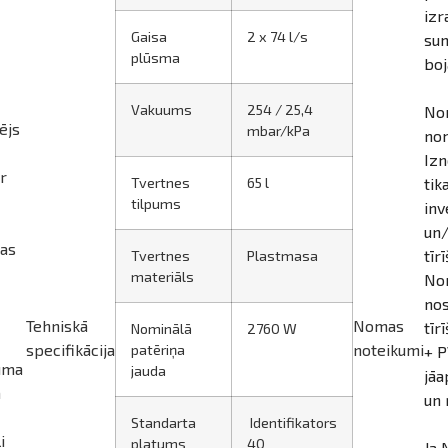
izr
Gaisa
2 x 74 l/s
sum
plūsma
boj
Vakuums
254 / 25,4
Nom
ējs
mbar/kPa
nom
Izn
r
Tvertnes
65 l
tik
tilpums
inv
un/
nas
tīr
Tvertnes
Plastmasa
materiāls
Nom
nos
Tehniskā
Nomas
tīr
Nominālā
2760 W
specifikācija
noteikumi
patēriņa
+ P
juma
jauda
jāa
a
un 
Standarta
Identifikators
i
platums
40
Ja 