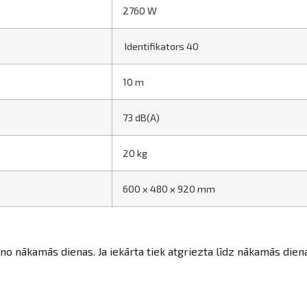
2760 W
Identifikators 40
10 m
73 dB(A)
20 kg
600 x 480 x 920 mm
 no nākamās dienas. Ja iekārta tiek atgriezta līdz nākamās dien