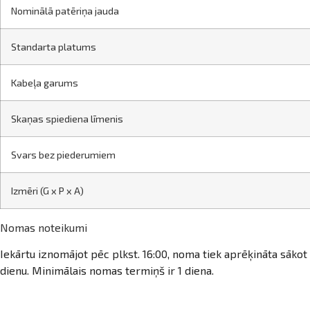
Nominālā patēriņa jauda
Standarta platums
Kabeļa garums
Skaņas spiediena līmenis
Svars bez piederumiem
Izmēri (G x P x A)
Nomas noteikumi
Iekārtu iznomājot pēc plkst. 16:00, noma tiek aprēķināta sākot
dienu. Minimālais nomas termiņš ir 1 diena.