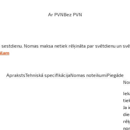
Ar PVN
Bez PVN
 sestdienu. Nomas maksa netiek rēķināta par svētdienu un svē
ālam
Apraksts
Tehniskā specifikācija
Nomas noteikumi
Piegāde
No
Iek
tie
Ja 
die
rēķ
nom