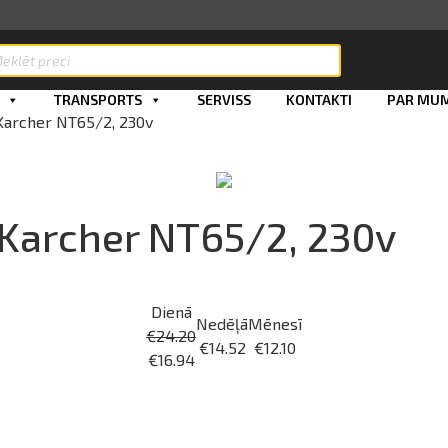
ts
TRANSPORTS
SERVISS
KONTAKTI
PAR MU
 Karcher NT65/2, 230v
, Karcher NT65/2, 230v
Dienā
Nedēļā
Mēnesī
€
24.20
€
14.52
€
12.10
€
16.94