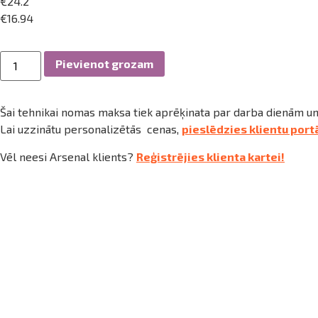
ināties
€
24.2
€
16.94
t
Putekļu
Pievienot grozam
sūcējs,
sausais,
Karcher
NT65/2,
Šai tehnikai nomas maksa tiek aprēķinata par darba dienām un
230v
daudzums
Lai uzzinātu personalizētās cenas,
pieslēdzies klientu port
Vēl neesi Arsenal klients?
Reģistrējies klienta kartei!