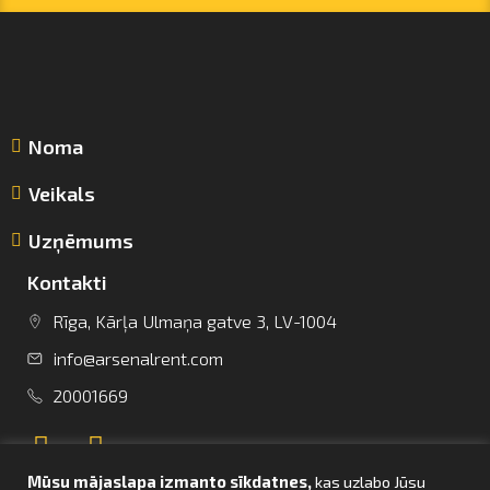
Noma
Veikals
Uzņēmums
Kontakti
Rīga, Kārļa Ulmaņa gatve 3, LV-1004
info@arsenalrent.com
info@arsenalrent.com
20001669
+37120001669
Mūsu mājaslapa izmanto sīkdatnes,
kas uzlabo Jūsu
Lietuva
Latvija
Igaunija