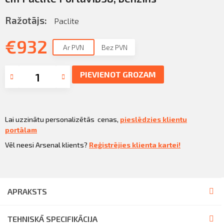
Sazināties
KLIENTU PORTĀLS
Ražotājs:
Paclite
Iziet
€
932
KĻŪT PAR KLIENTU
Ar PVN
Bez PVN
PIEVIENOT GROZAM
Lai uzzinātu personalizētās cenas,
pieslēdzies klientu
portālam
Vēl neesi Arsenal klients?
Reģistrējies klienta kartei!
APRAKSTS
TEHNISKĀ SPECIFIKĀCIJA