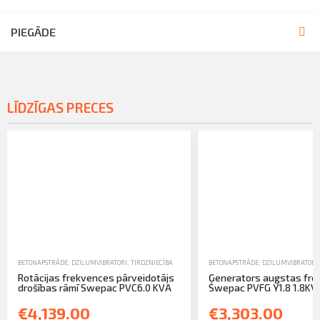
PIEGĀDE
LĪDZĪGAS PRECES
BETONAPSTRĀDE
,
DZIĻUMVIBRATORI
,
TIRDZNIECĪBA
BETONAPSTRĀDE
,
DZIĻUMVIBRATORI
Rotācijas frekvences pārveidotājs
Ģenerators augstas fr
drošības rāmī Swepac PVC6.0 KVA
Swepac PVFG Y1.8 1.8KVA 
€4,139.00
€3,303.00