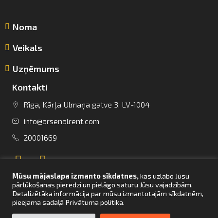
Noma
Veikals
Uzņēmums
Kontakti
Rīga, Kārļa Ulmaņa gatve 3, LV-1004
info@arsenalrent.com
info@arsenalrent.com
20001669
+37120001669
Mūsu mājaslapa izmanto sīkdatnes,
kas uzlabo Jūsu
Lietuva
Latvija
Igaunija
pārlūkošanas pieredzi un pielāgo saturu Jūsu vajadzībām.
Detalizētāka informācija par mūsu izmantotajām sīkdatnēm,
pieejama sadaļā Privātuma politika.
UZ SĀKUMU