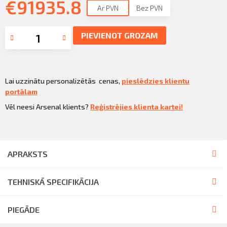
€
Sazināties
91935.8
Ar PVN
Bez PVN
KLIENTU PORTĀLS
Iziet
PIEVIENOT GROZAM
KĻŪT PAR KLIENTU
Lai uzzinātu personalizētās cenas,
pieslēdzies klientu
portālam
Vēl neesi Arsenal klients?
Reģistrējies klienta kartei!
APRAKSTS
TEHNISKĀ SPECIFIKĀCIJA
PIEGĀDE