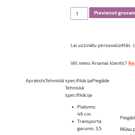
Pievienot groza
Lai uzzinātu personalizētās 
Vēl neesi Arsenal klients?
Re
Apraksts
Tehniskā specifikācija
Piegāde
Tehniskā
specifikācija
Platums:
49 cm
Piegād
Transporta
garums: 3,5
Mūsu p