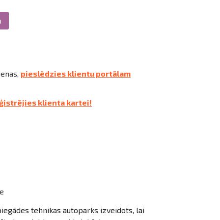
m
cenas,
pieslēdzies klientu portālam
ģistrējies klienta kartei!
e
iegādes tehnikas autoparks izveidots, lai