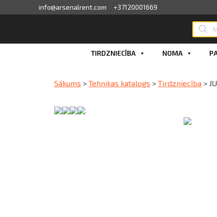
info@arsenalrent.com
+37120001669
skats
TIRDZNIECĪBA
NOMA
P
fila informācija
Sākums
>
Tehnikas katalogs
>
Tirdzniecība
>
JU
ini, pavadzīmes
sājumu saraksts
ijas, piedāvājumi
ījumi
erves daļu pasūtīšana