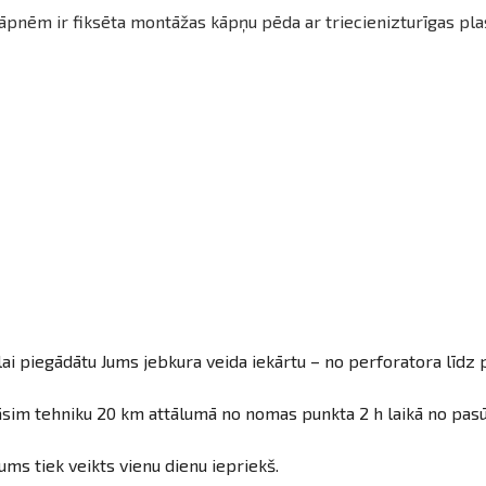
ēm ir fiksēta montāžas kāpņu pēda ar triecienizturīgas plas
ai piegādātu Jums jebkura veida iekārtu – no perforatora līdz 
sim tehniku 20 km attālumā no nomas punkta 2 h laikā no pasūtī
ums tiek veikts vienu dienu iepriekš.