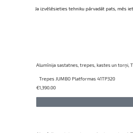
Ja izvēlēsieties tehniku pārvadāt pats, mēs ie
Alumīnija sastatnes, trepes, kastes un torņi
,
T
Trepes JUMBO Platformas 41TP320
€1,390.00