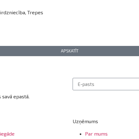
irdzniecība
,
Trepes
APSKATĪT
 savā epastā.
Uzņēmums
iegāde
Par mums