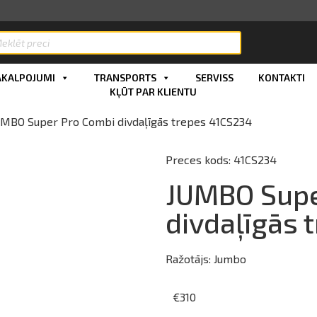
AKALPOJUMI
TRANSPORTS
SERVISS
KONTAKTI
KĻŪT PAR KLIENTU
MBO Super Pro Combi divdaļīgās trepes 41CS234
Preces kods: 41CS234
JUMBO Supe
divdaļīgās 
Ražotājs:
Jumbo
€
310