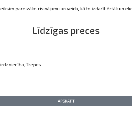
teiksim pareizāko risinājumu un veidu, kā to izdarīt ērtāk un e
Līdzīgas preces
irdzniecība
,
Trepes
APSKATĪT