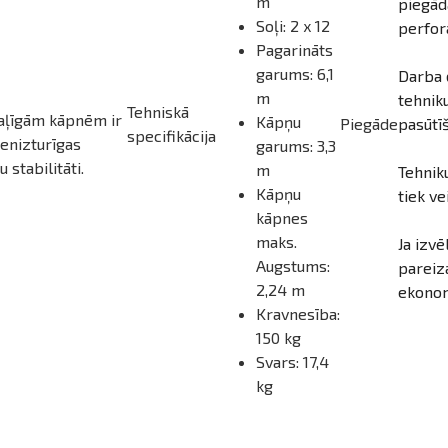
m
piegād
Soļi: 2 x 12
perfor
Pagarināts
garums: 6,1
Darba 
m
tehnik
Tehniskā
aļīgām kāpnēm ir
Kāpņu
Piegāde
pasūtīš
specifikācija
ienizturīgas
garums: 3,3
stabilitāti.
m
Tehnik
Kāpņu
tiek ve
kāpnes
maks.
Ja izvē
Augstums:
pareizā
2,24 m
ekonom
Kravnesība:
150 kg
Svars: 17,4
kg