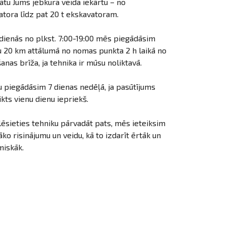
ātu Jums jebkura veida iekārtu – no
atora līdz pat 20 t ekskavatoram.
dienās no plkst. 7:00-19:00 mēs piegādāsim
u 20 km attālumā no nomas punkta 2 h laikā no
anas brīža, ja tehnika ir mūsu noliktavā.
u piegādāsim 7 dienas nedēļā, ja pasūtījums
ikts vienu dienu iepriekš.
lēsieties tehniku pārvadāt pats, mēs ieteiksim
ko risinājumu un veidu, kā to izdarīt ērtāk un
iskāk.