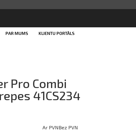
PAR MUMS
KLIENTU PORTĀLS
Smart ID
eParaksts
eParaksts mobile
r Pro Combi
trepes 41CS234
Ar PVN
Bez PVN