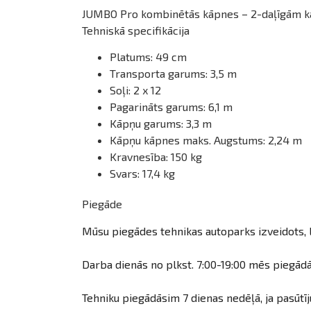
JUMBO Pro kombinētās kāpnes – 2-daļīgām kāpn
Tehniskā specifikācija
Platums: 49 cm
Transporta garums: 3,5 m
Soļi: 2 x 12
Pagarināts garums: 6,1 m
Kāpņu garums: 3,3 m
Kāpņu kāpnes maks. Augstums: 2,24 m
Kravnesība: 150 kg
Svars: 17,4 kg
Piegāde
Mūsu piegādes tehnikas autoparks izveidots, l
Darba dienās no plkst. 7:00-19:00 mēs piegādā
Tehniku piegādāsim 7 dienas nedēļā, ja pasūtīj