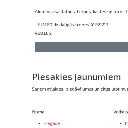
Alumīnija sastatnes, trepes, kastes un torņi
,
T
JUMBO divdaļīgās trepes 41JSS217
€683.65
Piesakies jaunumiem
Saņem atlaides, piedāvājumus un citus labumus
Noma
Veikals
Piegāde
P