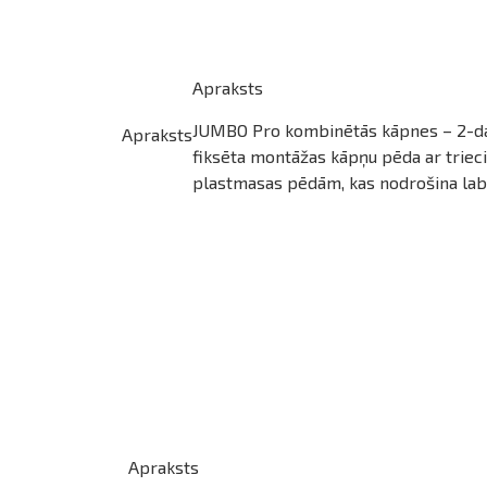
Apraksts
JUMBO Pro kombinētās kāpnes – 2-d
Apraksts
fiksēta montāžas kāpņu pēda ar triec
plastmasas pēdām, kas nodrošina labu 
Apraksts