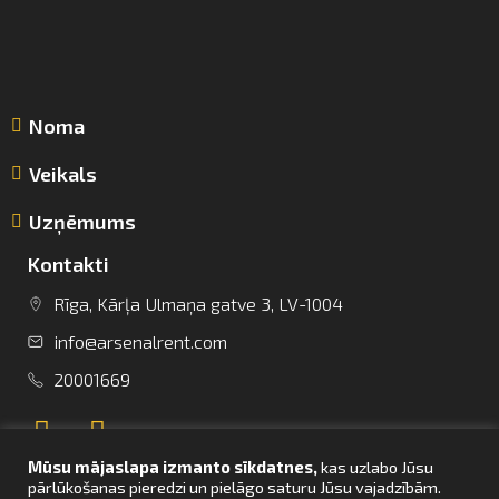
Noma
Veikals
Uzņēmums
Kontakti
Rīga, Kārļa Ulmaņa gatve 3, LV-1004
info@arsenalrent.com
info@arsenalrent.com
20001669
+37120001669
Mūsu mājaslapa izmanto sīkdatnes,
kas uzlabo Jūsu
Lietuva
Latvija
Igaunija
pārlūkošanas pieredzi un pielāgo saturu Jūsu vajadzībām.