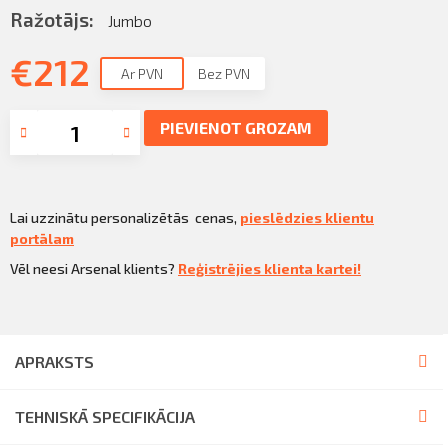
Sazināties
Ražotājs:
Jumbo
KLIENTU PORTĀLS
Iziet
€
212
Ar PVN
Bez PVN
KĻŪT PAR KLIENTU
PIEVIENOT GROZAM
Lai uzzinātu personalizētās cenas,
pieslēdzies klientu
portālam
Vēl neesi Arsenal klients?
Reģistrējies klienta kartei!
APRAKSTS
TEHNISKĀ SPECIFIKĀCIJA