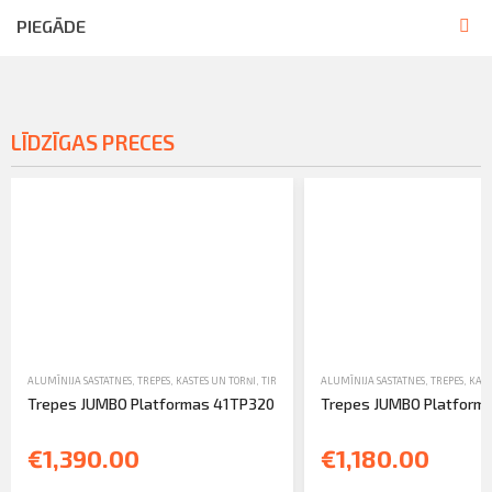
PIEGĀDE
LĪDZĪGAS PRECES
ALUMĪNIJA SASTATNES, TREPES, KASTES UN TORŅI
,
TIRDZNIECĪBA
ALUMĪNIJA SASTATNES, TREPES, KAST
,
TREPES
Trepes JUMBO Platformas 41TP320
Trepes JUMBO Platform
€1,390.00
€1,180.00