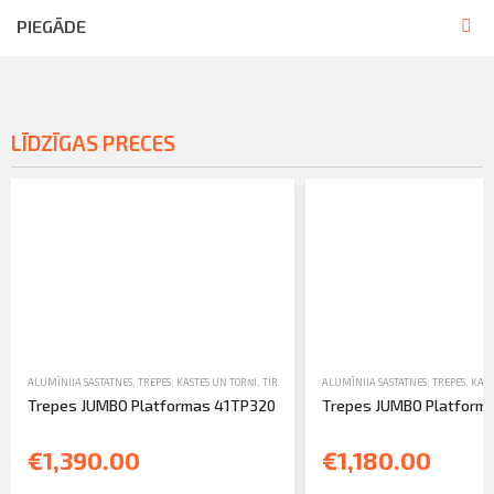
PIEGĀDE
LĪDZĪGAS PRECES
ALUMĪNIJA SASTATNES, TREPES, KASTES UN TORŅI
,
TIRDZNIECĪBA
ALUMĪNIJA SASTATNES, TREPES, KAST
,
TREPES
Trepes JUMBO Platformas 41TP320
Trepes JUMBO Platform
€1,390.00
€1,180.00