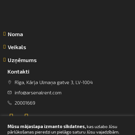
Noma
Veikals
Uzņēmums
Kontakti
Rīga, Kārļa Ulmaņa gatve 3, LV-1004
info@arsenalrent.com
info@arsenalrent.com
20001669
+37120001669
Mūsu mājaslapa izmanto sīkdatnes,
kas uzlabo Jūsu
Lietuva
Latvija
Igaunija
pārlūkošanas pieredzi un pielāgo saturu Jūsu vajadzībām.