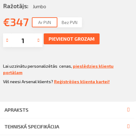
Sazināties
Ražotājs:
Jumbo
KLIENTU PORTĀLS
Iziet
€
347
Ar PVN
Bez PVN
KĻŪT PAR KLIENTU
PIEVIENOT GROZAM
Lai uzzinātu personalizētās cenas,
pieslēdzies klientu
portālam
Vēl neesi Arsenal klients?
Reģistrējies klienta kartei!
APRAKSTS
TEHNISKĀ SPECIFIKĀCIJA