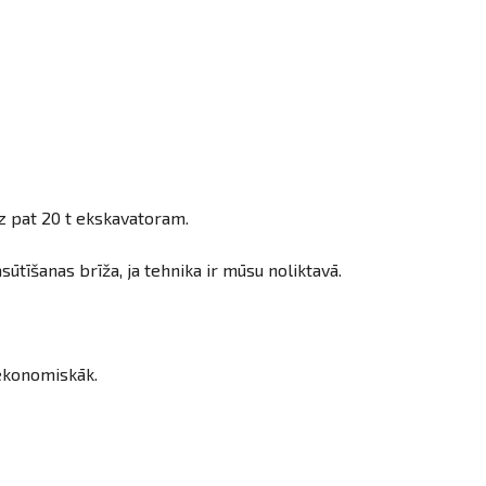
z pat 20 t ekskavatoram.
tīšanas brīža, ja tehnika ir mūsu noliktavā.
 ekonomiskāk.