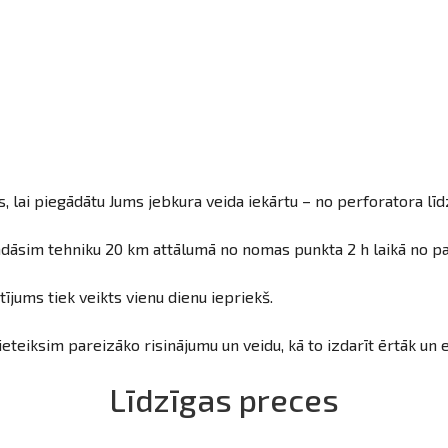
 lai piegādātu Jums jebkura veida iekārtu – no perforatora līd
dāsim tehniku 20 km attālumā no nomas punkta 2 h laikā no pasū
ījums tiek veikts vienu dienu iepriekš.
ieteiksim pareizāko risinājumu un veidu, kā to izdarīt ērtāk un
Līdzīgas preces