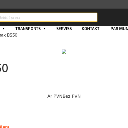
ts
TRANSPORTS
SERVISS
KONTAKTI
PAR MU
max BS50
50
Ar PVN
Bez PVN
ālam