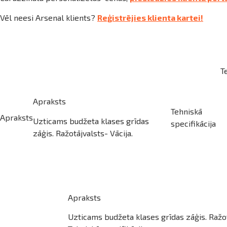
ināties
Vēl neesi Arsenal klients?
Reģistrējies klienta kartei!
t
T
Apraksts
Tehniskā
Apraksts
Uzticams budžeta klases grīdas
specifikācija
zāģis. Ražotājvalsts- Vācija.
Apraksts
Uzticams budžeta klases grīdas zāģis. Ražot