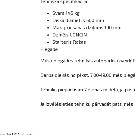
Tehniskā specifikācija
Svars 145 kg
Diska diametrs 500 mm
Max. griešanas dziļums 190 mm
Dzinējs LONCIN
Starteris Rokas
Piegāde
Mūsu piegādes tehnikas autoparks izveidots,
Darba dienās no plkst. 7:00-19:00 mēs piegā
Tehniku piegādāsim 7 dienas nedēļā, ja pasūt
Ja izvēlēsieties tehniku pārvadāt pats, mēs 
no 16.90€ dienā