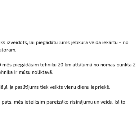
 izveidots, lai piegādātu Jums jebkura veida iekārtu – no
vatoram.
:00 mēs piegādāsim tehniku 20 km attālumā no nomas punkta 2
ehnika ir mūsu noliktavā.
ļā, ja pasūtījums tiek veikts vienu dienu iepriekš.
t pats, mēs ieteiksim pareizāko risinājumu un veidu, kā to