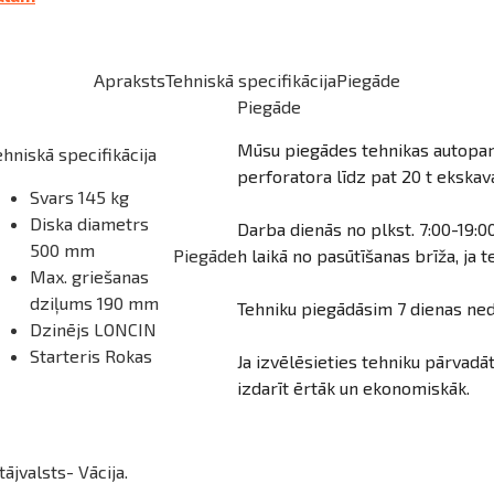
Apraksts
Tehniskā specifikācija
Piegāde
Piegāde
Mūsu piegādes tehnikas autoparks
ehniskā specifikācija
perforatora līdz pat 20 t ekska
Svars 145 kg
Diska diametrs
Darba dienās no plkst. 7:00-19
500 mm
Piegāde
h laikā no pasūtīšanas brīža, ja t
Max. griešanas
dziļums 190 mm
Tehniku piegādāsim 7 dienas nedē
Dzinējs LONCIN
Starteris Rokas
Ja izvēlēsieties tehniku pārvadā
izdarīt ērtāk un ekonomiskāk.
ājvalsts- Vācija.