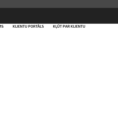
MS
KLIENTU PORTĀLS
KĻŪT PAR KLIENTU
Smart ID
eParaksts
eParaksts mobile