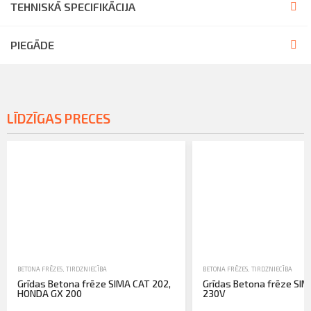
TEHNISKĀ SPECIFIKĀCIJA
PIEGĀDE
LĪDZĪGAS PRECES
BETONA FRĒZES
,
TIRDZNIECĪBA
BETONA FRĒZES
,
TIRDZNIECĪBA
Grīdas Betona frēze SIMA CAT 202,
Grīdas Betona frēze SIM
HONDA GX 200
230V