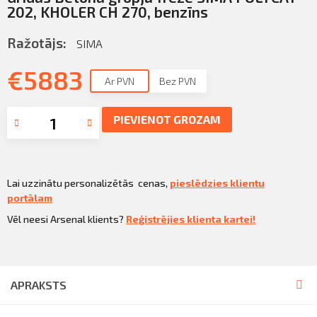
Sazināties
202, KHOLER CH 270, benzīns
KLIENTU PORTĀLS
Iziet
Ražotājs:
SIMA
KĻŪT PAR KLIENTU
€
5883
Ar PVN
Bez PVN
PIEVIENOT GROZAM
Lai uzzinātu personalizētās cenas,
pieslēdzies klientu
portālam
Vēl neesi Arsenal klients?
Reģistrējies klienta kartei!
APRAKSTS