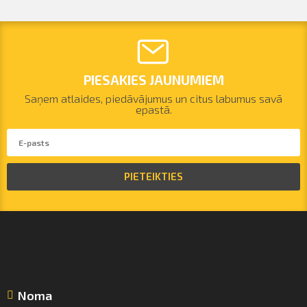
PIESAKIES JAUNUMIEM
Saņem atlaides, piedāvājumus un citus labumus savā
epastā.
PIETEIKTIES
Noma