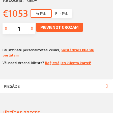
GEDA
Sazināties
KLIENTU PORTĀLS
€
1053
Iziet
Ar PVN
Bez PVN
KĻŪT PAR KLIENTU
PIEVIENOT GROZAM
Lai uzzinātu personalizētās cenas,
pieslēdzies klientu
portālam
Vēl neesi Arsenal klients?
Reģistrējies klienta kartei!
PIEGĀDE
LĪDZĪGAS PRECES