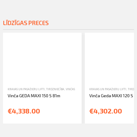
LĪDZĪGAS PRECES
KRAVAS UN PASAŽIERU LIFTI
,
TIRDZNIECĪBA
,
VINČAS
KRAVAS UN PASAŽIERU LIFTI
,
TIRDZN
Vinča GEDA MAXI 150 S 81m
Vinča Geda MAXI 120 S 
€4,338.00
€4,302.00