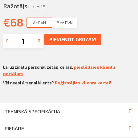
Sazināties
Ražotājs:
GEDA
KLIENTU PORTĀLS
Iziet
€
68
Ar PVN
Bez PVN
KĻŪT PAR KLIENTU
PIEVIENOT GROZAM
Lai uzzinātu personalizētās cenas,
pieslēdzies klientu
portālam
Vēl neesi Arsenal klients?
Reģistrējies klienta kartei!
TEHNISKĀ SPECIFIKĀCIJA
PIEGĀDE