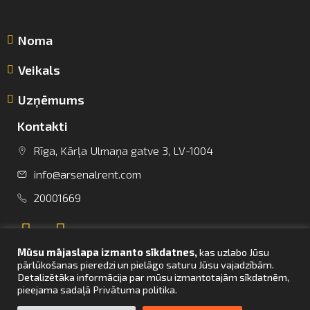
Noma
Veikals
Uzņēmums
Kontakti
Rīga, Kārļa Ulmaņa gatve 3, LV-1004
info@arsenalrent.com
info@arsenalrent.com
20001669
+37120001669
Mūsu mājaslapa izmanto sīkdatnes,
kas uzlabo Jūsu
Lietuva
Latvija
Igaunija
pārlūkošanas pieredzi un pielāgo saturu Jūsu vajadzībām.
Detalizētāka informācija par mūsu izmantotajām sīkdatnēm,
pieejama sadaļā Privātuma politika.
UZ SĀKUMU