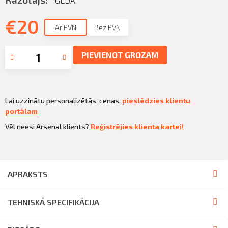
GEDA
Sazināties
KLIENTU PORTĀLS
€
20
Iziet
Ar PVN
Bez PVN
KĻŪT PAR KLIENTU
PIEVIENOT GROZAM
Lai uzzinātu personalizētās cenas,
pieslēdzies klientu
portālam
Vēl neesi Arsenal klients?
Reģistrējies klienta kartei!
APRAKSTS
TEHNISKĀ SPECIFIKĀCIJA