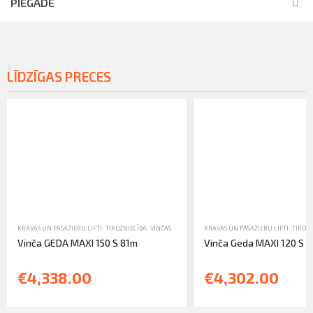
PIEGĀDE
LĪDZĪGAS PRECES
KRAVAS UN PASAŽIERU LIFTI
,
TIRDZNIECĪBA
,
VINČAS
KRAVAS UN PASAŽIERU LIFTI
,
TIRDZN
Vinča GEDA MAXI 150 S 81m
Vinča Geda MAXI 120 S 
€4,338.00
€4,302.00