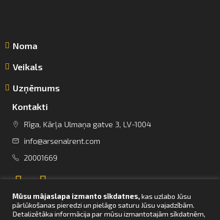
Noma
Veikals
Uzņēmums
Kontakti
Rīga, Kārļa Ulmaņa gatve 3, LV-1004
info@arsenalrent.com
info@arsenalrent.com
20001669
+37120001669
Mūsu mājaslapa izmanto sīkdatnes,
kas uzlabo Jūsu
Lietuva
Latvija
Igaunija
pārlūkošanas pieredzi un pielāgo saturu Jūsu vajadzībām.
Detalizētāka informācija par mūsu izmantotajām sīkdatnēm,